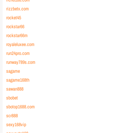
rizzbetx.com
rocket45
rockstar66
rockstar66m
royaleluxee.com
run24pro.com
runway789s.com
sagame
sagame168th
sawan888
sbobet
sbotop1688.com
scr888
sexy168vip