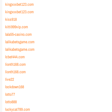
kingxxxbet123.com
kingxxxbet123.com
kiss918
kitti999vip.com
lala55-casino.com
lalikabetsgame.com
lalikabetsgame.com
lcbet444.com
lionth168.com
lionth168.com
live22
lockdown168
lotto77
lotto888
luckycat789.com