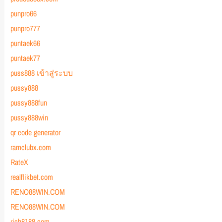
punpro66
punpro777
puntaek66
puntaek77
puss888 เข้าสู่ระบบ
pussy888
pussy888fun
pussy888win
qr code generator
ramclubx.com
RateX
realflikbet.com
RENO88WIN.COM
RENO88WIN.COM
rich8188.com