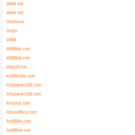
debet slot
debet slot
Doomovie
Doujin
dr888
dr888bet.com
dr888bet.com
enjoy24.fun
eu369clubs.com
fcharoenkit168.com
fcharoenkit168.com
finnivips.com
fortune99vip.com
fox689ok.com
fox689ok.com