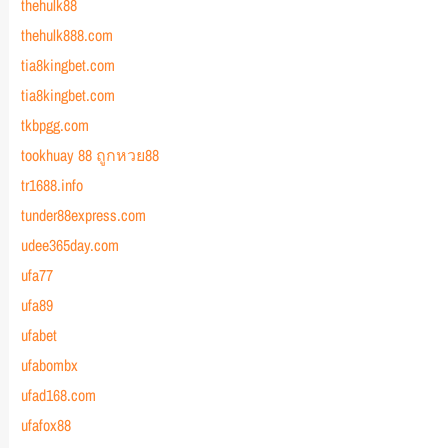
thehulk88
thehulk888.com
tia8kingbet.com
tia8kingbet.com
tkbpgg.com
tookhuay 88 ถูกหวย88
tr1688.info
tunder88express.com
udee365day.com
ufa77
ufa89
ufabet
ufabombx
ufad168.com
ufafox88