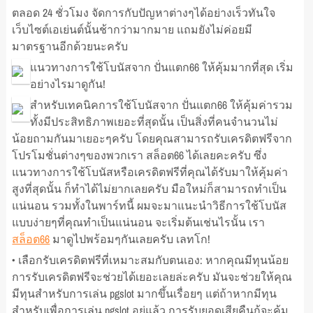
ตลอด 24 ชั่วโมง จัดการกับปัญหาต่างๆได้อย่างเร็วทันใจ
เว็บไซต์เอเย่นต์นั้นช้ากว่ามากมาย แถมยังไม่ค่อยมี
มาตรฐานอีกด้วยนะครับ
แนวทางการใช้โบนัสจาก ปั่นแตก66 ให้คุ้มมากที่สุด เริ่ม
อย่างไรมาดูกัน!
สำหรับเทคนิคการใช้โบนัสจาก ปั่นแตก66 ให้คุ้มค่ารวม
ทั้งมีประสิทธิภาพเยอะที่สุดนั้น เป็นสิ่งที่คนจำนวนไม่
น้อยถามกันมาเยอะๆครับ โดยคุณสามารถรับเครดิตฟรีจาก
โปรโมชั่นต่างๆของพวกเรา สล็อต66 ได้เลยคะครับ ซึ่ง
แนวทางการใช้โบนัสหรือเครดิตฟรีที่คุณได้รับมาให้คุ้มค่า
สูงที่สุดนั้น ก็ทำได้ไม่ยากเลยครับ มือใหม่ก็สามารถทำเป็น
แน่นอน รวมทั้งในพาร์ทนี้ ผมจะมาแนะนำวิธีการใช้โบนัส
แบบง่ายๆที่คุณทำเป็นแน่นอน จะเริ่มต้นเช่นไรนั้น เรา
สล็อต66
มาดูไปพร้อมๆกันเลยครับ เลทโก!
• เลือกรับเครดิตฟรีที่เหมาะสมกับตนเอง: หากคุณมีทุนน้อย
การรับเครดิตฟรีจะช่วยได้เยอะเลยล่ะครับ มันจะช่วยให้คุณ
มีทุนสำหรับการเล่น pgslot มากขึ้นเรื่อยๆ แต่ถ้าหากมีทุน
สำหรับเพื่อการเล่น pgslot อยู่แล้ว การรับยอดเสียคืนก้จะคุ้ม