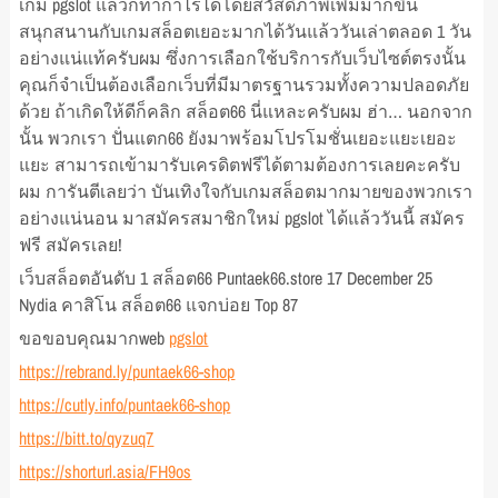
เกม pgslot แล้วก็ทำกำไรได้โดยสวัสดิภาพเพิ่มมากขึ้น
สนุกสนานกับเกมสล็อตเยอะมากได้วันแล้ววันเล่าตลอด 1 วัน
อย่างแน่แท้ครับผม ซึ่งการเลือกใช้บริการกับเว็บไซต์ตรงนั้น
คุณก็จำเป็นต้องเลือกเว็บที่มีมาตรฐานรวมทั้งความปลอดภัย
ด้วย ถ้าเกิดให้ดีก็คลิก สล็อต66 นี่แหละครับผม ฮ่า… นอกจาก
นั้น พวกเรา ปั่นแตก66 ยังมาพร้อมโปรโมชั่นเยอะแยะเยอะ
แยะ สามารถเข้ามารับเครดิตฟรีได้ตามต้องการเลยคะครับ
ผม การันตีเลยว่า บันเทิงใจกับเกมสล็อตมากมายของพวกเรา
อย่างแน่นอน มาสมัครสมาชิกใหม่ pgslot ได้แล้ววันนี้ สมัคร
ฟรี สมัครเลย!
เว็บสล็อตอันดับ 1 สล็อต66 Puntaek66.store 17 December 25
Nydia คาสิโน สล็อต66 แจกบ่อย Top 87
ขอขอบคุณมากweb
pgslot
https://rebrand.ly/puntaek66-shop
https://cutly.info/puntaek66-shop
https://bitt.to/qyzuq7
https://shorturl.asia/FH9os