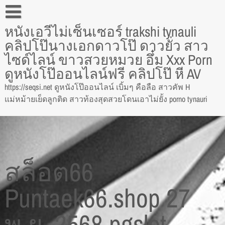
Skip
to
หนังเอวีไม่เซ็นเซอร์ trakshi tynauli
content
Blog
คลิปโป๊นางเอกดาวโป๊ ดาวยั่ว สาว
Contact
ไซด์ไลน์ ขาวสวยหมวย อึ๋ม Xxx Porn
ดูหนังโป๊ออนไลน์ฟรี คลิปโป๊ หี AV
Lets get your new site up and running in no time!
https://seqsi.net ดูหนังโป๊ออนไลน์ เบิ้มๆ คือลือ สาวคัพ H
Pin Posts
แม่หม้ายเย็ดลูกติด สาวท้องสุดสวยโดนเอาไม่ยั้ง porno tynauri
สล็อต66
Puntaek66.shop 27
พ.ย. 2568 pgslot