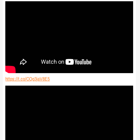
https://t.co/CQq3jaV8E5