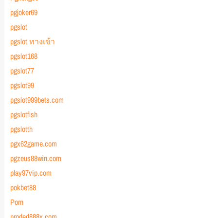
pgjoker69
pgslot
pgslot ทางเข้า
pgslot168
pgslot77
pgslot99
pgslot999bets.com
pgslotfish
pgslotth
pgx62game.com
pgzeus88win.com
play97vip.com
pokbet88
Porn
proded888x.com