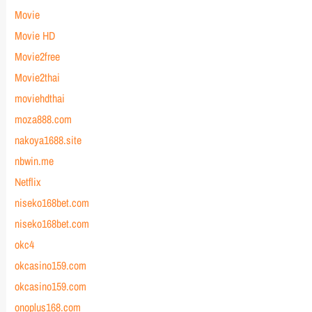
Movie
Movie HD
Movie2free
Movie2thai
moviehdthai
moza888.com
nakoya1688.site
nbwin.me
Netflix
niseko168bet.com
niseko168bet.com
okc4
okcasino159.com
okcasino159.com
onoplus168.com