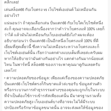
คลิกเลย!
เล่นสล็อต66 กับเว็บตรง vs เว็บไซต์เอเย่นต์ ไม่เหมือนกัน
อย่างไร?
แน่นอนว่า ถ้าคุณเลือกเล่น ปั่นแตก66 กับเว็บใดเว็บไซต์หนึ่ง
ล่ะก็ คุณอาจจะเลือกเนื่องจากว่าคำว่าเว็บตรงแท้ 100% เลยก็
ว่าได้ แล้วมันไม่เหมือนกับเว็บเอเย่นต์ยังไง? ผมจะต้อง
อธิบายก่อนว่า ปั่นแตก66 เป็นอีกหนึ่งเว็บตรงแท้ 100% ที่ดี
เยี่ยมที่สุดเดี๋ยวนี้ ซึ่งความไม่เหมือนระหว่างเว็บตรงและก็
เว็บไซต์เอเย่นต์นั้น เรียกว่าแตกต่างแบบเต็มที่เลยล่ะครับผม
หากให้อธิบายว่ามันต่างกันอย่างไร แตกต่างกันมากน้อยแค่
ไหน ในพาร์ทนี้ สล็อต66 ของเราจะพาคุณมาดูกันเลยครับ
เลทโก!
• ความปลอดภัยของข้อมูล: เพียงแค่เรื่องของความปลอดภัย
ปั่นแตก66 เว็บไซต์ตรงก็กินขาดแล้วล่ะขอรับ ข้อมูลส่วนตัว
หรือกระบวนการทำธุรกรรมต่างๆของคุณจะถูกเก็บในระบบ
ที่จำเป็นต้องใช้การเข้ารหัสเพียงแค่นั้น มีมาตรฐานรวมทั้ง
ความปลอดภัยสูง เว็บเอเย่นต์บางทีอาจจะไม่ได้มีระบบ
ปกป้องหรือรักษาข้อมูลขนาดนั้น อาจจะส่งผลให้ข้อมูลของ