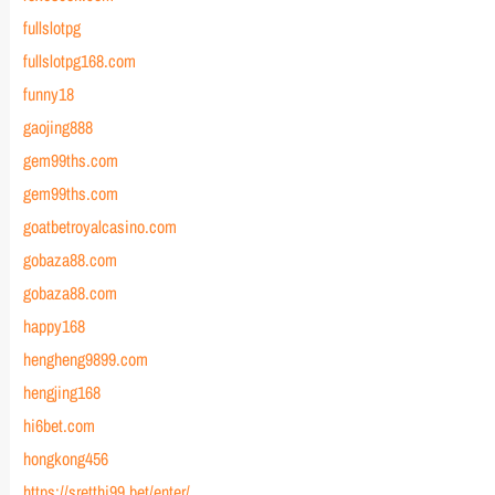
fullslotpg
fullslotpg168.com
funny18
gaojing888
gem99ths.com
gem99ths.com
goatbetroyalcasino.com
gobaza88.com
gobaza88.com
happy168
hengheng9899.com
hengjing168
hi6bet.com
hongkong456
https://sretthi99.bet/enter/