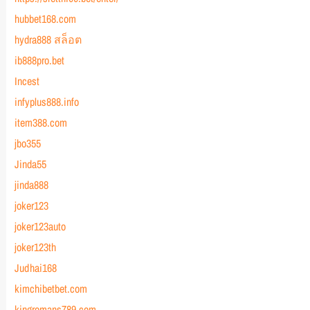
hubbet168.com
hydra888 สล็อต
ib888pro.bet
Incest
infyplus888.info
item388.com
jbo355
Jinda55
jinda888
joker123
joker123auto
joker123th
Judhai168
kimchibetbet.com
kingromans789.com