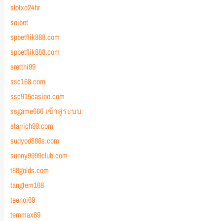
slotxo24hr
soibet
spbetflik888.com
spbetflik888.com
sretthi99
ssc168.com
ssc915casino.com
ssgame666 เข้าสู่ระบบ
starrich99.com
sudyod888s.com
sunny9999club.com
t88golds.com
tangtem168
teenoi69
temmax69