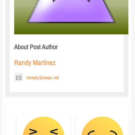
About Post Author
Randy Martinez
noreply@seqsi.net