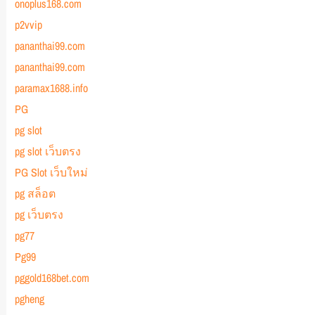
onoplus168.com
p2vvip
pananthai99.com
pananthai99.com
paramax1688.info
PG
pg slot
pg slot เว็บตรง
PG Slot เว็บใหม่
pg สล็อต
pg เว็บตรง
pg77
Pg99
pggold168bet.com
pgheng