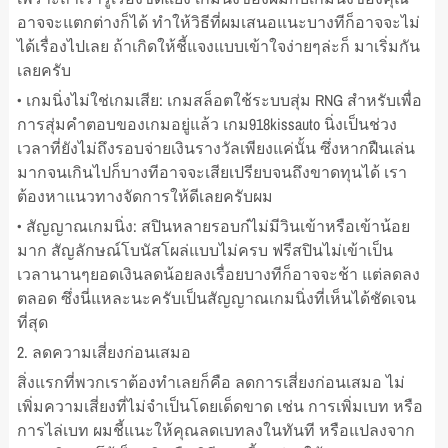
อาจจะแตกต่างก็ได้ ทำให้วิธีที่ผมเสนอแนะบางทีก็อาจจะไม่
ได้เรื่องไปเลย ถ้าเกิดให้ชี้แจงแบบเข้าใจง่ายๆล่ะก็ มาเริ่มกัน
เลยครับ
• เกมนิ่งไม่ใช่เกมเสีย: เกมสล็อตใช้ระบบสุ่ม RNG สำหรับเพื่อ
การสุ่มคำตอบของเกมอยู่แล้ว เกม918kissauto นิ่งเป็นช่วง
เวลาที่ยังไม่ถึงรอบจ่ายเงินรางวัลเพียงแค่นั้น ซึ่งหากฝืนเล่น
มากจนเกินไปก็บางทีอาจจะเสียเปรียบจนถึงขาดทุนได้ เรา
ต้องหาแนวทางจัดการให้ดีเลยครับผม
• สัญญาณเกมนิ่ง: สปินหลายรอบก๋ไม่มีวินเข้าหรือเข้าน้อย
มาก สัญลักษณ์โบนัสโผล่แบบไม่ครบ ฟรีสปินไม่เข้าเป็น
เวลานานๆยอดเงินลดน้อยลงเรื่อยบางทีก็อาจจะช้า แต่ลดลง
ตลอด ซึ่งนี่แหละนะครับเป็นสัญญาณเกมนิ่งที่เห็นได้ชัดเจน
ที่สุด
2. ลดความเสี่ยงก่อนเสมอ
สิ่งแรกที่พวกเราต้องทำเลยก็คือ ลดการเสี่ยงก่อนเสมอ ไม่
เพิ่มความเสี่ยงที่ไม่จำเป็นโดยเด็ดขาด เช่น การเพิ่มเบท หรือ
การไล่เบท ผมชี้แนะให้คุณลดเบทลงในทันที หรือแปลงจาก