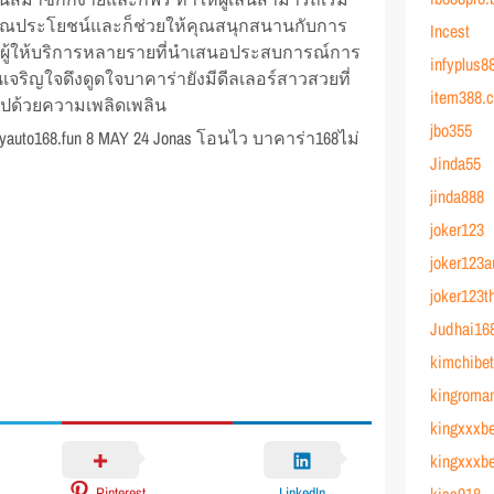
ะมีคุณประโยชน์และก็ช่วยให้คุณสนุกสนานกับการ
Incest
มีผู้ให้บริการหลายรายที่นำเสนอประสบการณ์การ
infyplus8
ลินเจริญใจดึงดูดใจบาคาร่ายังมีดีลเลอร์สาวสวยที่
item388.
ปด้วยความเพลิดเพลิน
jbo355
uto168.fun 8 MAY 24 Jonas โอนไว บาคาร่า168ไม่
Jinda55
jinda888
joker123
joker123a
joker123t
Judhai16
kimchibe
kingroma
kingxxxb
kingxxxb
Pinterest
LinkedIn