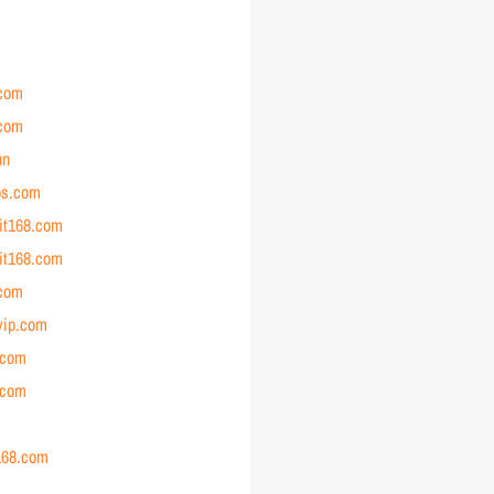
.com
.com
un
bs.com
it168.com
it168.com
.com
vip.com
.com
.com
g168.com