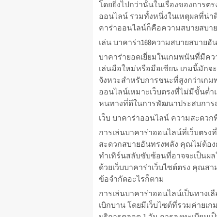
โดยยิ่งไปกว่านั้นในเรื่องของการต
ออนไลน์ รวมทั้งหนึ่งในเหตุผลที่น่
คาร่าออนไลน์ก็คือความสบายสบายแล
เล่น บาคาร่า168ความสบายสบายอั
บาคาร่ายอดเยี่ยมในเกมพนันที่มีคว
เล่นมือใหม่หรือมือเซียน เกมนี้มักจ
จังหวะสำหรับการชนะที่สูงกว่าเกมพ
ออนไลน์เหมาะเว็บตรงที่ไม่มีขั้นต่ำ
หนทางที่ดีในการพัฒนาประสบการณ
เว็บ บาคาร่าออนไลน์ ความสะดวกที่
การเล่นบาคาร่าออนไลน์ที่เว็บตรงที่
สะดวกสบายอันทรงพลัง คุณไม่ต้อง
ทำเทิร์นสลับซับซ้อนที่อาจจะเป็น
ด้วยเว็บบาคาร่าเว็บไซต์ตรง คุณสา
ข้อจำกัดอะไรก็ตาม
การเล่นบาคาร่าออนไลน์เป็นทางเลื
เบิกบาน โดยมีเว็บไซต์ที่รวมค่ายเก
บริการตลอด 1 วัน การลงทะเบียนเป็น