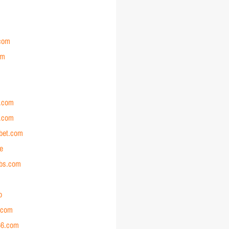
com
om
z.com
z.com
8bet.com
e
ubs.com
o
.com
66.com