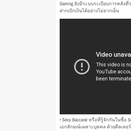
Gaming ยังมีระบบระเบียบการคลังที่
ฝากเบิกเงินได้อย่างไม่ยากเย็น
• Sexy Baccarat หรือที่รู้จักกันในชื่
เอกลักษณ์เฉพาะบุคคล ด้วยดีลเลอร์ส