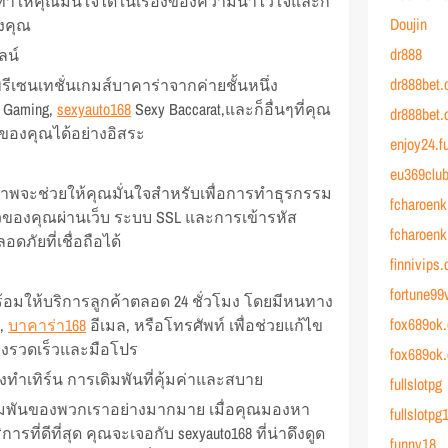
วยทำให้คุณมั่นใจได้ในเรื่องของความน่าไว้ใจและก็
Doujin
งคุณ
dr888
ลน์
dr888bet
พรีเซนเทชั่นเกมส์บาคาร่าจากค่ายชั้นหนึ่ง
 Gaming,
sexyauto168
Sexy Baccarat,และก็อื่นๆที่คุณ
dr888bet
องคุณได้อย่างอิสระ
enjoy24.f
eu369clu
าพจะช่วยให้คุณมั่นใจสำหรับเพื่อการทำธุรกรรม
fcharoenk
วของคุณผ่านเว็บ ระบบ SSL และการเข้ารหัส
fcharoenk
ภัยที่เชื่อถือได้
finnivips
fortune99
่พร้อมให้บริการลูกค้าตลอด 24 ชั่วโมง โดยมีหนทาง
fox689ok
,
บาคาร่า168
อีเมล, หรือโทรศัพท์ เพื่อช่วยแก้ไข
งรวดเร็วและมือโปร
fox689ok
้องทำเทิร์น การเดิมพันที่คุ้มค่าและสบาย
fullslotpg
ดิมพันของพวกเราอย่างมากมาย เมื่อคุณมองหา
fullslotp
ที่ดีที่สุด คุณจะเจอกับ sexyauto168 ที่น่าดึงดูด
funny18