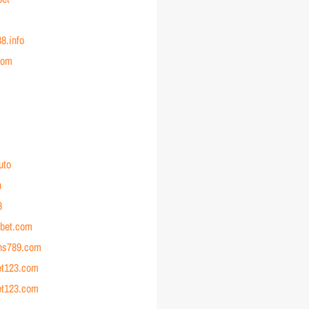
88.info
com
uto
h
8
tbet.com
ns789.com
et123.com
et123.com