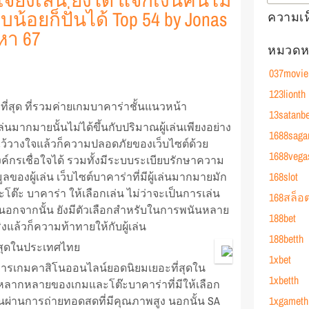
่งเล่น ยิ่งได้ แจกเงินคืนไม่
บน้อยก็ปั่นได้ Top 54 by Jonas
ความเห
งหา 67
หมวดหม
037movie
123lionth
งที่สุด ที่รวมค่ายเกมบาคาร่าชั้นแนวหน้า
13satanb
เล่นมากมายนั้นไม่ได้ขึ้นกับปริมาณผู้เล่นเพียงอย่าง
1688sag
าไว้วางใจแล้วก็ความปลอดภัยของเว็บไซต์ด้วย
1688vega
งค์กรเชื่อใจได้ รวมทั้งมีระบบระเบียบรักษาความ
ูลของผู้เล่น เว็บไซต์บาคาร่าที่มีผู้เล่นมากมายมัก
168slot
 บาคาร่า ให้เลือกเล่น ไม่ว่าจะเป็นการเล่น
168สล็อ
นอกจากนั้น ยังมีตัวเลือกสำหรับในการพนันหลาย
188bet
งแล้วก็ความท้าทายให้กับผู้เล่น
188betth
ี่สุดในประเทศไทย
1xbet
บริการเกมคาสิโนออนไลน์ยอดนิยมเยอะที่สุดใน
1xbetth
ากหลายของเกมและโต๊ะบาคาร่าที่มีให้เลือก
ล่นผ่านการถ่ายทอดสดที่มีคุณภาพสูง นอกนั้น SA
1xgameth