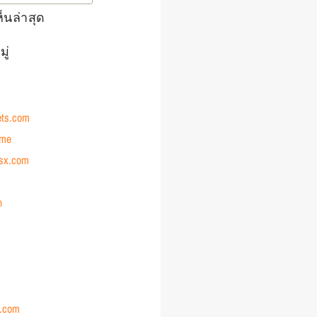
็นล่าสุด
ู่
ets.com
ame
sx.com
ต
.com