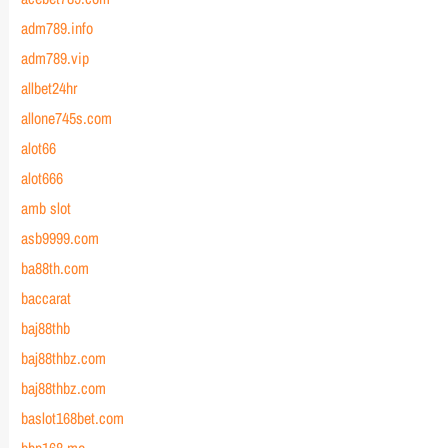
adm789.info
adm789.vip
allbet24hr
allone745s.com
alot66
alot666
amb slot
asb9999.com
ba88th.com
baccarat
baj88thb
baj88thbz.com
baj88thbz.com
baslot168bet.com