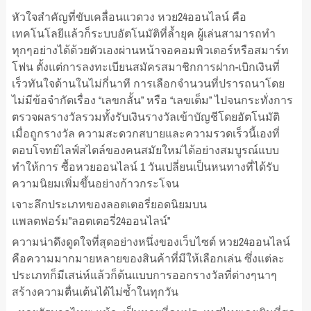
หัวใจสำคัญที่ขับเคลื่อนแวดวง หวย24ออนไลน์ คือ
เทคโนโลยีแล้วก็ระบบอัตโนมัติที่ล้ำยุค ผู้เล่นสามารถทำ
ทุกๆอย่างได้ด้วยตัวเองผ่านหน้าจอคอมพิวเตอร์หรือสมาร์ท
โฟน ตั้งแต่การลงทะเบียนสมัครสมาชิกการฝาก-เบิกเงินที่
เร็วทันใจด้านในไม่กี่นาที การเลือกจำนวนที่ปรารถนาโดย
ไม่มีข้อจำกัดเรื่อง “เลขกลั้น” หรือ “เลขเต็ม” ไปจนกระทั่งการ
ตรวจผลรางวัลรวมทั้งรับเงินรางวัลเข้าบัญชีโดยอัตโนมัติ
เมื่อถูกรางวัล ความสะดวกสบายและความรวดเร็วนี้เองที่
ตอบโจทย์ไลฟ์สไตล์ของคนสมัยใหม่ได้อย่างสมบูรณ์แบบ
ทำให้การ ซื้อหวยออนไลน์ 1 วันเปลี่ยนเป็นหนทางที่ได้รับ
ความนิยมเพิ่มขึ้นอย่างก้าวกระโจน
เจาะลึกประเภทของลอตเตอรี่ยอดนิยมบน
แพลตฟอร์ม”ลอตเตอรี่24ออนไลน์”
ความน่าดึงดูดใจที่สุดอย่างหนึ่งของเว็บไซต์ หวย24ออนไลน์
คือความมากมายหลายของสินค้าที่มีให้เลือกเล่น ซึ่งแต่ละ
ประเภทก็มีเสน่ห์แล้วก็ต้นแบบการออกรางวัลที่ต่างๆนาๆ
สร้างความตื่นเต้นได้ไม่ซ้ำในทุกวัน