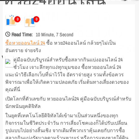
หวยไทย ราคาดี
0
0
ที่สุดในเอเชีย lotto
Read Time:
10 Minute, 7 Second
ตรวจหวยงวดล่าสุด
ซื้อหวยออนไลน์ 24
ซื้อ หวย24ออนไลน์ กล้วยๆไม่เป็น
อันตราย จ่ายจริง
ไม่หักเปอร์เซ็นต์
คู่มือฉบับบริบูรณ์สำหรับซื้อสลากกินแบ่งออนไลน์ 24
ชั่วโมง เจาะลึกทุกแง่ทุกมุมของ ซื้อหวยออนไลน์ 24
หวย24ออนไลน์ ถูก
แนะนำวิธีเลือกเว็บที่น่าไว้ใจ อัตราจ่ายสูง รวมทั้งข้อควร
พิจารณาเพื่อให้เกิดความปลอดภัย เริ่มต้นทางเสี่ยงดวงของ
ปุ้บ เงินเข้าทันที Top
คุณที่นี่
เปิดโลกที่ตัวเลขกับ หวยออนไลน์24 คู่มือฉบับบริบูรณ์สำหรับ
70 by Kandice
นักพนันยุคดิจิทัล
ในยุคที่เทคโนโลยีดิจิทัลได้เข้ามาเป็นส่วนหนึ่งของทุก
thethao99.com
กิจกรรมในชีวิตประจำวัน การเสี่ยงโชคเองก็ได้ปรับเปลี่ยน
รูปแบบไปอย่างสิ้นเชิง จากเดิมที่พวกเราคุ้นเคยกับการซื้อ
สลากกินแบ่งรัฐบาลตามร้านหาบเร่ หรือการแทงหวยใต้ดิน