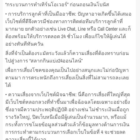
“กระบวนการทำเทิร์นโอเวอร์” ก่อนถอนเงินโบนัส
• การบริการลูกค้าที่เป็นมืออาชีพ: ปัญหาอาจเกิดขึ้นได้เสมอ
เว็บไซต์ที่ดีจึงควรมีช่องทางการติดต่อทีมบริการลูกค้าที่
มากมาย ยกตัวอย่างเช่น Live Chat, Line หรือ Call Center และก็
ต้องพร้อมให้บริการตลอด 24 ชั่วโมง เพื่อแก้ไขให้ผู้เล่นได้
อย่างทันทีทันควัน
สิ่งที่จำเป็นต้องระมัดระวังแล้วก็ความเสี่ยงที่ต้องทราบก่อน
ไปสู่วงการ “สลากกินแบ่ง24ออนไลน์”
เพื่อการเสี่ยงโชคของคุณเป็นไปอย่างสนุกและไม่ก่อปัญหา
ตามมา การตระหนักถึงการเสี่ยงเป็นสิ่งที่ไม่สามารถละเลย
ได้
• ความเสี่ยงจากเว็บไซต์มิจฉาชีพ: นี่คือการเสี่ยงที่ใหญ่ที่สุด
มีเว็บไซต์หลอกลวงที่ทำขึ้นมาเพื่อฉ้อฉลโดยเฉพาะอย่างยิ่ง
ซึ่งอาจมีความประพฤติปฏิบัติ อย่างเช่น ไม่ชำระเงินเมื่อถูก
รางวัลใหญ่, ปิดเว็บหนีเมื่อมีผู้เล่นเป็นจำนวนมาก, หรือแม้
กระทั้งการขโมยข้อมูลส่วนตัวแล้วก็ข้อมูลทางด้านการเงิน
การกระทำตามกระบวนการเลือกเว็บในข้อที่ 4 จะช่วยลด
ความเสี่ยงนี้ได้มาก