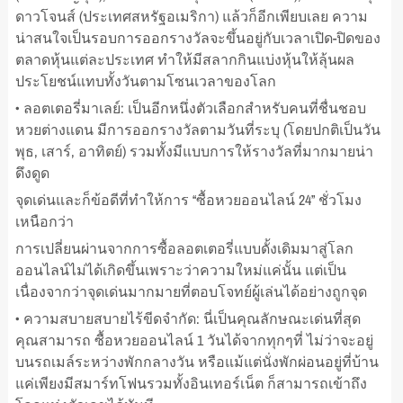
ดาวโจนส์ (ประเทศสหรัฐอเมริกา) แล้วก็อีกเพียบเลย ความ
น่าสนใจเป็นรอบการออกรางวัลจะขึ้นอยู่กับเวลาเปิด-ปิดของ
ตลาดหุ้นแต่ละประเทศ ทำให้มีสลากกินแบ่งหุ้นให้ลุ้นผล
ประโยชน์แทบทั้งวันตามโซนเวลาของโลก
• ลอตเตอรี่มาเลย์: เป็นอีกหนึ่งตัวเลือกสำหรับคนที่ชื่นชอบ
หวยต่างแดน มีการออกรางวัลตามวันที่ระบุ (โดยปกติเป็นวัน
พุธ, เสาร์, อาทิตย์) รวมทั้งมีแบบการให้รางวัลที่มากมายน่า
ดึงดูด
จุดเด่นและก็ข้อดีที่ทำให้การ “ซื้อหวยออนไลน์ 24” ชั่วโมง
เหนือกว่า
การเปลี่ยนผ่านจากการซื้อลอตเตอรี่แบบดั้งเดิมมาสู่โลก
ออนไลน์ไม่ได้เกิดขึ้นเพราะว่าความใหม่แค่นั้น แต่เป็น
เนื่องจากว่าจุดเด่นมากมายที่ตอบโจทย์ผู้เล่นได้อย่างถูกจุด
• ความสบายสบายไร้ขีดจำกัด: นี่เป็นคุณลักษณะเด่นที่สุด
คุณสามารถ ซื้อหวยออนไลน์ 1 วันได้จากทุกๆที่ ไม่ว่าจะอยู่
บนรถเมล์ระหว่างพักกลางวัน หรือแม้แต่นั่งพักผ่อนอยู่ที่บ้าน
แค่เพียงมีสมาร์ทโฟนรวมทั้งอินเทอร์เน็ต ก็สามารถเข้าถึง