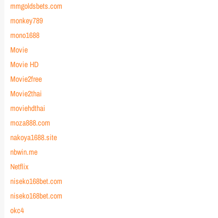
mmgoldsbets.com
monkey789
mono1688
Movie
Movie HD
Movie2free
Movie2thai
moviehdthai
moza888.com
nakoya1688.site
nbwin.me
Netflix
niseko168bet.com
niseko168bet.com
okc4