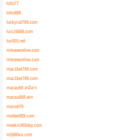
lotto77
lotto888
luckycat789.com
luis16888.com
lux555.net
m4newonline.com
m4newonline.com
mac1bet789.com
mac1bet789.com
macau69 สมัคร
macau888.win
mario678
medee989.com
meekin365day.com
mfj889xx.com