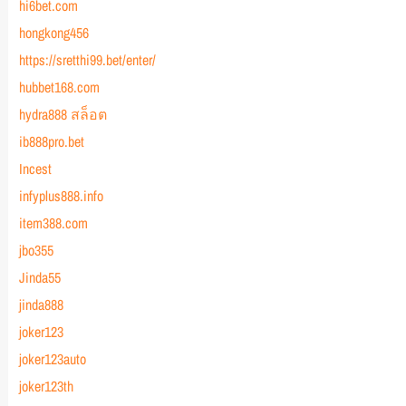
hi6bet.com
hongkong456
https://sretthi99.bet/enter/
hubbet168.com
hydra888 สล็อต
ib888pro.bet
Incest
infyplus888.info
item388.com
jbo355
Jinda55
jinda888
joker123
joker123auto
joker123th