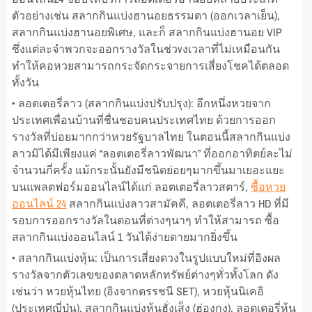
ตัวอย่างเช่น สลากกินแบ่งฮานอยธรรมดา (ออกเวลาเย็น),
สลากกินแบ่งฮานอยพิเศษ, และก็ สลากกินแบ่งฮานอย VIP
ซึ่งแต่ละจำพวกจะออกรางวัลในช่วvงเวลาที่ไม่เหมือนกัน
ทำให้คอหวยสามารถกระจัดกระจายการเสี่ยงโชคได้ตลอด
ทั้งวัน
• ลอตเตอรี่ลาว (สลากกินแบ่งปรับปรุง): อีกหนึ่งหวยจาก
ประเทศเพื่อนบ้านที่ชื่นชอบคนประเทศไทย ด้วยการออก
รางวัลที่บ่อยมากกว่าหวยรัฐบาลไทย ในตอนนี้สลากกินแบ่ง
ลาวมิได้มีเพียงแค่ “ลอตเตอรี่ลาวพัฒนา” ที่ออกอาทิตย์ละไม่
จำนวนกี่ครั้ง แม้กระนั้นยังมีชนิดย่อยๆมากขึ้นมาเยอะแยะ
บนแพลตฟอร์มออนไลน์ได้แก่ ลอตเตอรี่ลาวสตาร์,
ซื้อหวย
ออนไลน์ 24
สลากกินแบ่งลาวสามัคคี, ลอตเตอรี่ลาว HD ที่มี
รอบการออกรางวัลในตอนที่ต่างๆนาๆ ทำให้สามารถ ซื้อ
สลากกินแบ่งออนไลน์ 1 วันได้ง่ายดายมากยิ่งขึ้น
• สลากกินแบ่งหุ้น: เป็นการเสี่ยงดวงในรูปแบบใหม่ที่อิงผล
รางวัลจากตัวเลขของตลาดหลักทรัพย์ต่างๆทั่วทั้งโลก ดัง
เช่นว่า หวยหุ้นไทย (อิงจากดรรชนี SET), หวยหุ้นนิเคอิ
(ประเทศญี่ปุ่น), สลากกินแบ่งหุ้นฮั่งเส็ง (ฮ่องกง), ลอตเตอรี่หุ้น