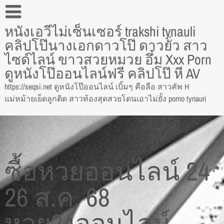
Skip
to
หนังเอวีไม่เซ็นเซอร์ trakshi tynauli
content
Blog
คลิปโป๊นางเอกดาวโป๊ ดาวยั่ว สาว
Contact
ไซด์ไลน์ ขาวสวยหมวย อึ๋ม Xxx Porn
ดูหนังโป๊ออนไลน์ฟรี คลิปโป๊ หี AV
Lets get your new site up and running in no time!
https://seqsi.net ดูหนังโป๊ออนไลน์ เบิ้มๆ คือลือ สาวคัพ H
Pin Posts
แม่หม้ายเย็ดลูกติด สาวท้องสุดสวยโดนเอาไม่ยั้ง porno tynauri
ซื้อหวยออนไลน์ 24
26 ส.ค. 68
หวย24ออนไลน์