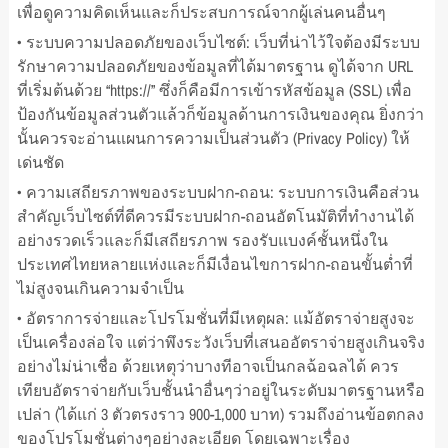
เพื่อดูความคิดเห็นและก็ประสบการณ์จากผู้เล่นคนอื่นๆ
• ระบบความปลอดภัยของเว็บไซต์: เว็บที่น่าไว้ใจต้องมีระบบ
รักษาความปลอดภัยของข้อมูลที่ได้มาตรฐาน ดูได้จาก URL
ที่เริ่มต้นด้วย “https://” ซึ่งก็คือมีการเข้ารหัสข้อมูล (SSL) เพื่อ
ป้องกันข้อมูลส่วนตัวแล้วก็ข้อมูลด้านการเงินของคุณ ยิ่งกว่า
นั้นควรจะอ่านแผนการความเป็นส่วนตัว (Privacy Policy) ให้
เด่นชัด
• ความเสถียรภาพของระบบฝาก-ถอน: ระบบการเงินคือส่วน
สำคัญเว็บไซต์ที่ดีควรมีระบบฝาก-ถอนอัตโนมัติที่ทำงานได้
อย่างรวดเร็วและก็มีเสถียรภาพ รองรับแบงค์ชั้นหนึ่งใน
ประเทศไทยหลายแห่งและก็มีเงื่อนไขการฝาก-ถอนขั้นต่ำที่
ไม่สูงจนเกินความจำเป็น
• อัตราการจ่ายและโปรโมชั่นที่มีเหตุผล: แม้อัตราจ่ายสูงจะ
เป็นเครื่องล่อใจ แต่ว่าพึงระวังเว็บที่เสนออัตราจ่ายสูงเกินจริง
อย่างไม่น่าเชื่อ ด้วยเหตุว่าบางทีอาจเป็นกลฉ้อฉลได้ ควร
เทียบอัตราจ่ายกับเว็บชั้นนำอื่นๆว่าอยู่ในระดับมาตรฐานหรือ
เปล่า (ได้แก่ 3 ตัวตรงราว 900-1,000 บาท) รวมถึงอ่านข้อตกลง
ของโปรโมชั่นต่างๆอย่างละเอียด โดยเฉพาะเรื่อง