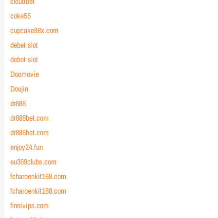
cloudbet
coke55
cupcake88x.com
debet slot
debet slot
Doomovie
Doujin
dr888
dr888bet.com
dr888bet.com
enjoy24.fun
eu369clubs.com
fcharoenkit168.com
fcharoenkit168.com
finnivips.com