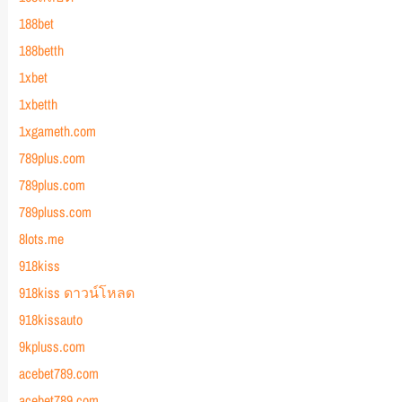
188bet
188betth
1xbet
1xbetth
1xgameth.com
789plus.com
789plus.com
789pluss.com
8lots.me
918kiss
918kiss ดาวน์โหลด
918kissauto
9kpluss.com
acebet789.com
acebet789.com