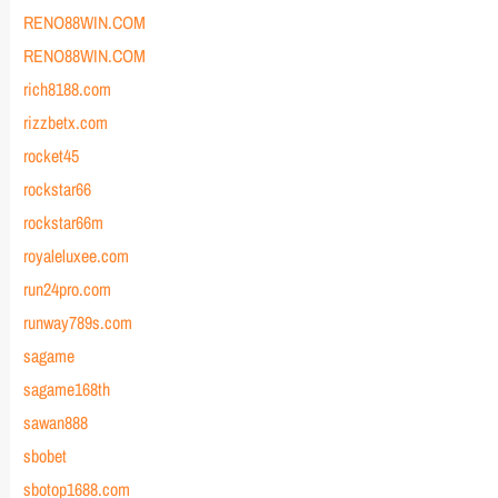
RENO88WIN.COM
RENO88WIN.COM
rich8188.com
rizzbetx.com
rocket45
rockstar66
rockstar66m
royaleluxee.com
run24pro.com
runway789s.com
sagame
sagame168th
sawan888
sbobet
sbotop1688.com