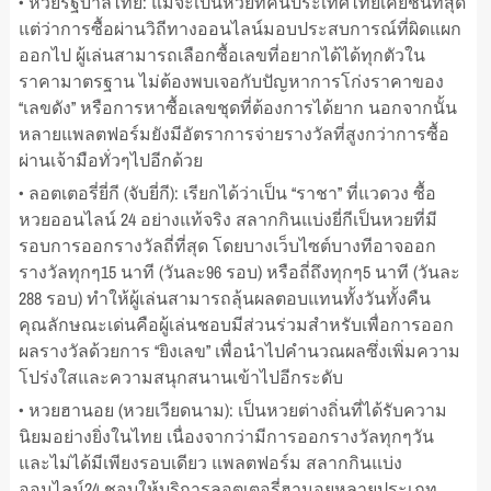
• หวยรัฐบาลไทย: แม้จะเป็นหวยที่คนประเทศไทยเคยชินที่สุด
แต่ว่าการซื้อผ่านวิถีทางออนไลน์มอบประสบการณ์ที่ผิดแผก
ออกไป ผู้เล่นสามารถเลือกซื้อเลขที่อยากได้ได้ทุกตัวใน
ราคามาตรฐาน ไม่ต้องพบเจอกับปัญหาการโก่งราคาของ
“เลขดัง” หรือการหาซื้อเลขชุดที่ต้องการได้ยาก นอกจากนั้น
หลายแพลตฟอร์มยังมีอัตราการจ่ายรางวัลที่สูงกว่าการซื้อ
ผ่านเจ้ามือทั่วๆไปอีกด้วย
• ลอตเตอรี่ยี่กี (จับยี่กี): เรียกได้ว่าเป็น “ราชา” ที่แวดวง ซื้อ
หวยออนไลน์ 24 อย่างแท้จริง สลากกินแบ่งยี่กีเป็นหวยที่มี
รอบการออกรางวัลถี่ที่สุด โดยบางเว็บไซต์บางทีอาจออก
รางวัลทุกๆ15 นาที (วันละ96 รอบ) หรือถี่ถึงทุกๆ5 นาที (วันละ
288 รอบ) ทำให้ผู้เล่นสามารถลุ้นผลตอบแทนทั้งวันทั้งคืน
คุณลักษณะเด่นคือผู้เล่นชอบมีส่วนร่วมสำหรับเพื่อการออก
ผลรางวัลด้วยการ “ยิงเลข” เพื่อนำไปคำนวณผลซึ่งเพิ่มความ
โปร่งใสและความสนุกสนานเข้าไปอีกระดับ
• หวยฮานอย (หวยเวียดนาม): เป็นหวยต่างถิ่นที่ได้รับความ
นิยมอย่างยิ่งในไทย เนื่องจากว่ามีการออกรางวัลทุกๆวัน
และไม่ได้มีเพียงรอบเดียว แพลตฟอร์ม สลากกินแบ่ง
ออนไลน์24 ชอบให้บริการลอตเตอรี่ฮานอยหลายประเภท