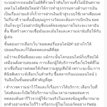
ระบบฝาก-ถอนอัตโนมัติที่รวดเร็วทันใจรวมทั้งไม่มีอันตราย:
เทคโนโลยีสมัยใหม่ทำให้การทำธุรกรรมทางด้านการเงิน
เป็นเรื่องง่ายแล้วก็เร็วการฝากเงินเข้าสู่ระบบใช้เวลาเพียงแค่
ไม่กี่นาที รวมทั้งเมื่อคุณถูกรางวัลและต้องการเบิกเงิน ยอด
เงินก็จะถูกโอนฝากบัญชีแบงค์ของคุณภายในระยะเวลาอัน
สั้น ซึ่งสร้างความเชื่อมั่นและมั่นใจและความน่านับถือให้กับ
ผู้เล่น
ขั้นตอนการเลือกเว็บ “ลอตเตอรี่ออนไลน์24” อย่างไรให้
ปลอดภัยและก็ได้ผลทดแทนดีที่สุด
แม้ว่าจะมีข้อดีเยอะแยะ แม้กระนั้นโลกออนไลน์ก็เปรียบได้
เสมือนดั่งดาบสองคม การเลือกผู้ให้บริการหรือเว็บไซต์ที่ไม่
น่าเชื่อถืออาจส่งผลให้เกิดความสูญเสียได้ เพราะฉะนั้น การ
พินิจพิเคราะห์เลือกเว็บสำหรับ ซื้อสลากกินแบ่งออนไลน์ 1
วันจึงเป็นขั้นตอนที่สำคัญที่สุด
• สำรวจความน่าไว้ใจและก็เรื่องราวให้บริการ: เลือกเว็บที่
โด่งดังและก็เปิดให้บริการมาเป็นเวลานานพอสมควร
ทดลองค้นหารีวิวจากผู้ใช้งานจริงในแหล่งข้อมูลที่มากมาย
ยกตัวอย่างเช่นเว็บรีวิว หรือกระทู้ในเว็บบอร์ดอย่าง Pantip