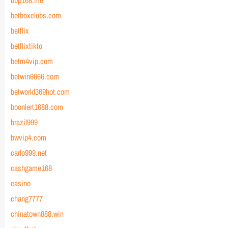
bbp168.me
betboxclubs.com
betflix
betflixtikto
betm4vip.com
betwin6666.com
betworld369hot.com
boonlert1688.com
brazil999
bwvip4.com
carlo999.net
cashgame168
casino
chang7777
chinatown888.win