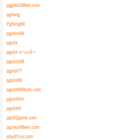
pggold168bet.com
pgheng
Pgheng99
pgjoker69
pgslot
pgslot ทางเข้า
pgslot168
pgslot77
pgslot99
pgslot999bets.com
pgslotfish
pgslotth
pgx62game.com
pgzeus88win.com
play97vip.com