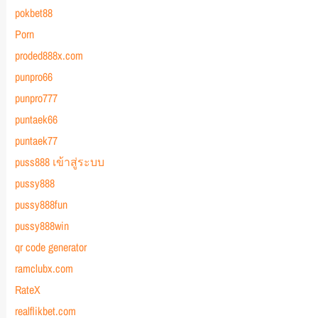
pokbet88
Porn
proded888x.com
punpro66
punpro777
puntaek66
puntaek77
puss888 เข้าสู่ระบบ
pussy888
pussy888fun
pussy888win
qr code generator
ramclubx.com
RateX
realflikbet.com