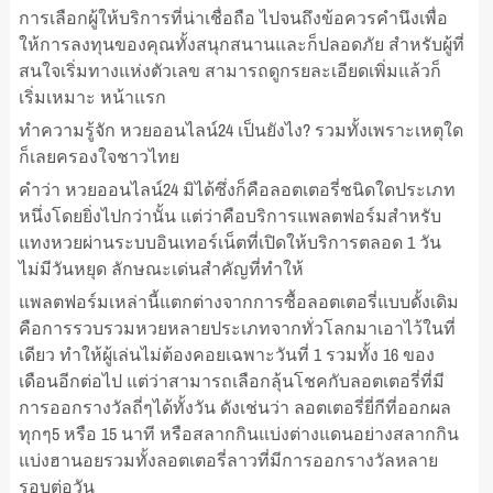
การเลือกผู้ให้บริการที่น่าเชื่อถือ ไปจนถึงข้อควรคำนึงเพื่อ
ให้การลงทุนของคุณทั้งสนุกสนานและก็ปลอดภัย สำหรับผู้ที่
สนใจเริ่มทางแห่งตัวเลข สามารถดูกรยละเอียดเพิ่มแล้วก็
เริ่มเหมาะ หน้าแรก
ทำความรู้จัก หวยออนไลน์24 เป็นยังไง? รวมทั้งเพราะเหตุใด
ก็เลยครองใจชาวไทย
คำว่า หวยออนไลน์24 มิได้ซึ่งก็คือลอตเตอรี่ชนิดใดประเภท
หนึ่งโดยยิ่งไปกว่านั้น แต่ว่าคือบริการแพลตฟอร์มสำหรับ
แทงหวยผ่านระบบอินเทอร์เน็ตที่เปิดให้บริการตลอด 1 วัน
ไม่มีวันหยุด ลักษณะเด่นสำคัญที่ทำให้
แพลตฟอร์มเหล่านี้แตกต่างจากการซื้อลอตเตอรี่แบบดั้งเดิม
คือการรวบรวมหวยหลายประเภทจากทั่วโลกมาเอาไว้ในที่
เดียว ทำให้ผู้เล่นไม่ต้องคอยเฉพาะวันที่ 1 รวมทั้ง 16 ของ
เดือนอีกต่อไป แต่ว่าสามารถเลือกลุ้นโชคกับลอตเตอรี่ที่มี
การออกรางวัลถี่ๆได้ทั้งวัน ดังเช่นว่า ลอตเตอรี่ยี่กีที่ออกผล
ทุกๆ5 หรือ 15 นาที หรือสลากกินแบ่งต่างแดนอย่างสลากกิน
แบ่งฮานอยรวมทั้งลอตเตอรี่ลาวที่มีการออกรางวัลหลาย
รอบต่อวัน