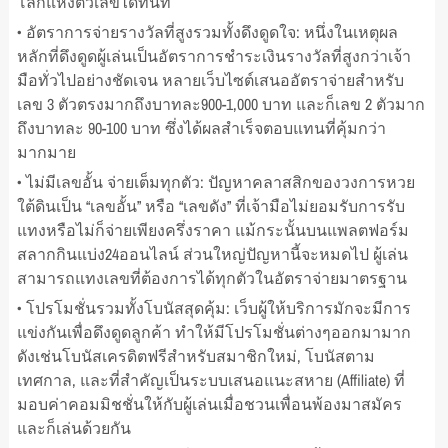
โลกแห่งตัวเลขได้ทันที
• อัตราการจ่ายรางวัลที่สูงรวมทั้งดึงดูดใจ: หนึ่งในเหตุผล
หลักที่ดึงดูดผู้เล่นเป็นอัตราการชำระเงินรางวัลที่สูงกว่าเจ้า
มือทั่วไปอย่างชัดเจน หลายเว็บไซต์เสนออัตราจ่ายสำหรับ
เลข 3 ตัวตรงมากถึงบาทละ900-1,000 บาท และก็เลข 2 ตัวมาก
ถึงบาทละ 90-100 บาท ซึ่งได้ผลสำเร็จตอบแทนที่คุ้มกว่า
มากมาย
• ไม่มีเลขอั้น จ่ายเต็มทุกตัว: ปัญหาคลาสสิกของวงการหวย
ใต้ดินเป็น “เลขอั้น” หรือ “เลขดัง” ที่เจ้ามือไม่ยอมรับการรับ
แทงหรือไม่ก็จ่ายเพียงครึ่งราคา แม้กระนั้นบนแพลตฟอร์ม
สลากกินแบ่ง24ออนไลน์ ส่วนใหญ่ปัญหานี้จะหมดไป ผู้เล่น
สามารถแทงเลขที่ต้องการได้ทุกตัวในอัตราจ่ายมาตรฐาน
• โปรโมชั่นรวมทั้งโบนัสสุดคุ้ม: เว็บผู้ให้บริการมักจะมีการ
แข่งกันเพื่อดึงดูดลูกค้า ทำให้มีโปรโมชั่นต่างๆออกมามาก
ดังเช่นโบนัสเครดิตฟรีสำหรับสมาชิกใหม่, โบนัสตาม
เทศกาล, และที่สำคัญเป็นระบบเสนอแนะสหาย (Affiliate) ที่
มอบค่าคอมมิชชั่นให้กับผู้เล่นเมื่อชวนเพื่อนพ้องมาสมัคร
และก็เล่นด้วยกัน