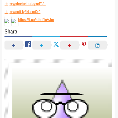
https://shorturl.asia/xoPVJ
https://cutt.ly/trUemiX9
https://t.co/sIhcl1oVJm
Share