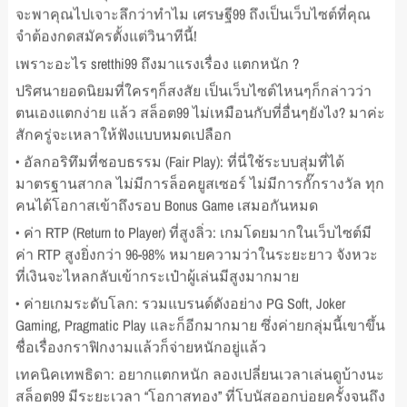
จะพาคุณไปเจาะลึกว่าทำไม เศรษฐี99 ถึงเป็นเว็บไซต์ที่คุณ
จำต้องกดสมัครตั้งแต่วินาทีนี้!
เพราะอะไร sretthi99 ถึงมาแรงเรื่อง แตกหนัก ?
ปริศนายอดนิยมที่ใครๆก็สงสัย เป็นเว็บไซต์ไหนๆก็กล่าวว่า
ตนเองแตกง่าย แล้ว สล็อต99 ไม่เหมือนกับที่อื่นๆยังไง? มาค่ะ
สักครู่จะเหลาให้ฟังแบบหมดเปลือก
• อัลกอริทึมที่ชอบธรรม (Fair Play): ที่นี่ใช้ระบบสุ่มที่ได้
มาตรฐานสากล ไม่มีการล็อคยูสเซอร์ ไม่มีการกั๊กรางวัล ทุก
คนได้โอกาสเข้าถึงรอบ Bonus Game เสมอกันหมด
• ค่า RTP (Return to Player) ที่สูงลิ่ว: เกมโดยมากในเว็บไซต์มี
ค่า RTP สูงยิ่งกว่า 96-98% หมายความว่าในระยะยาว จังหวะ
ที่เงินจะไหลกลับเข้ากระเป๋าผู้เล่นมีสูงมากมาย
• ค่ายเกมระดับโลก: รวมแบรนด์ดังอย่าง PG Soft, Joker
Gaming, Pragmatic Play และก็อีกมากมาย ซึ่งค่ายกลุ่มนี้เขาขึ้น
ชื่อเรื่องกราฟิกงามแล้วก็จ่ายหนักอยู่แล้ว
เทคนิคเทพธิดา: อยากแตกหนัก ลองเปลี่ยนเวลาเล่นดูบ้างนะ
สล็อต99 มีระยะเวลา “โอกาสทอง” ที่โบนัสออกบ่อยครั้งจนถึง