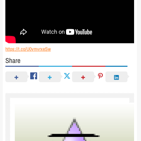
https://t.co/U0vmvrxeSw
Share