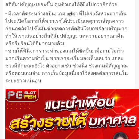
สติสัมปชัญญะเยอะขึ้น คุมตัวเองได้ดียิ่งไปกว่าอีกด้วย
• มีเวลาคิดระหว่างสปิน: เกม pgfish ที่ไม่เร่งจังหวะมากเกิน
ไปจะเปิดโอกาสให้พวกเราได้ประเมินเหตุการณ์ทุกคราว
ก่อนกดถัดไป ซึ่งมันช่วยลดการตัดสินใจบกพร่องเจริญมาก
ทำให้เราเล่นอย่างมีสติสัมปชัญญะ ลดความอยากเอาคืน
หรือรีบร้อนได้ดีมากมายด้วย
• ช่วยให้พินิจการกระทำของเกมได้ชัดขึ้น: เมื่อเกมไม่เร็ว
มากเกินความจำเป็น พวกเราจะเริ่มมองเห็นเลยว่า แต่ละ
ช่วงมีลักษณะยังไง ตัวอย่างเช่น ช่วงนิ่ง ช่วงเกมมีสัญญาณ
หรือตอนเกมจ่าย การเก็บข้อมูลนี้เอาไว้ส่งผลต่อการเล่นใน
ระยะยาวแน่นอน