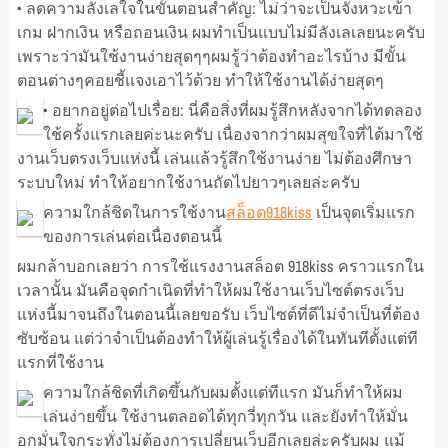
• ลดความลังเลใจในขั้นตอนสำคัญ: ไม่ว่าจะเป็นจังหวะเข้า
เกม ฝากเงิน หรือถอนเงิน ผมทำเป็นแบบไม่มีลังเลเลยนะครับ
เพราะว่ามันใช้งานง่ายสุดๆๆผมรู้ว่าต้องทำอะไรบ้าง มีขั้น
ตอนต่างๆคอยชี้แจงเอาไว้ด้วย ทำให้ใช้งานได้ง่ายสุดๆ
• อยากอยู่ต่อไปเรื่อย: นี่คือสิ่งที่ผมรู้สึกหลังจากได้ทดลอง
ใช้ครั้งแรกเลยค่ะนะครับ เนื่องจากว่าผมสุขใจที่ได้มาใช้
งานเว็บตรงเว็บแห่งนี้ เล่นแล้วรู้สึกใช้งานง่าย ไม่ต้องศึกษา
ระบบใหม่ ทำให้อยากใช้งานถัดไปยาวๆเลยล่ะครับ
ความใกล้ชิดในการใช้งาน
สล็อต918kiss
เป็นจุดเริ่มแรก
ของการเล่นต่อเนื่องตอนนี้
ผมกล้าบอกเลยว่า การใช้แรงงานสล็อต 918kiss คราวแรกใน
เวลานั้น มันคือจุดกำเนิดที่ทำให้ผมใช้งานเว็บไซต์ตรงเว็บ
แห่งนี้มาจนถึงในตอนนี้เลยขอรับ เว็บไซต์ที่ดีไม่จำเป็นที่ต้อง
ซับซ้อน แต่ว่าจำเป็นต้องทำให้ผู้เล่นรู้เรื่องได้ในทันทีตั้งแต่ที
แรกที่ใช้งาน
ความใกล้ชิดที่เกิดขึ้นกับผมตั้งแต่ทีแรก มันก็ทำให้ผม
เล่นง่ายขึ้น ใช้งานตลอดได้ทุกวี่ทุกวัน และยังทำให้มั่น
อกมั่นใจกระทั่งไม่ต้องการเปลี่ยนเว็บอีกเลยล่ะครับผม แม้