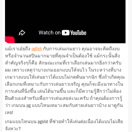
แม้เราเอ๋ยถึง
pgfish
กับการเล่นเกมยาว คุณอาจจะคิดถึงงบ
หรือจำนวนสปินมากมายที่คุณจำเป็นต้องใช้ แม้กระนั้นสิ่ง
สำคัญจริงๆก็คือ ลักษณะเกมที่เราเลือกเล่นมากยิ่งกว่าครับ
ผม เพราะเหตุว่าบางเกมออกแบบให้จบไว ในระหว่างที่บาง
เกมวางแบบให้เล่นยาวได้แบบไม่กดดันมากนัก ซึ่งถ้าเกิดคุณ
เลือกเกมที่เหมาะกับการเล่นยาวเจริญ คุณก็จะมีแนวทางใน
การเล่นที่นิ่งขึ้น เล่นได้นานขึ้น และก็มีความรู้สึกว่าไม่ต้อง
ฝืนตัวเองสำหรับเพื่อการเล่นเลยล่ะนะครับ ถ้าคุณต้องการรู้
ว่า เกมบน pg แบบไหนเหมาะสมกับสายเล่นยาวบ้าง มาดูกัน
เลย!
เกมแบบไหนบน pgslot ที่ช่วยทำให้เล่นต่อเนื่องได้แบบไม่เสีย
จังหวะ?