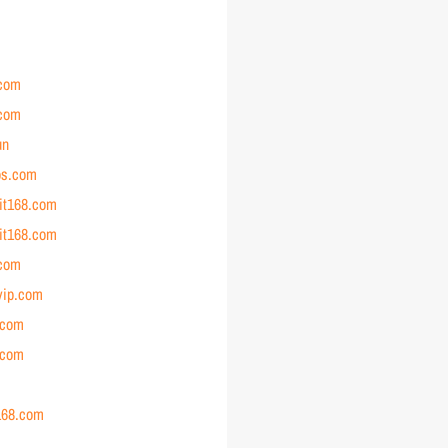
.com
.com
un
bs.com
it168.com
it168.com
.com
vip.com
.com
.com
g168.com