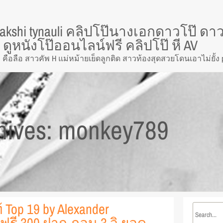
trakshi tynauli คลิปโป๊นางเอกดาวโป๊ ดา
 ดูหนังโป๊ออนไลน์ฟรี คลิปโป๊ หี AV
้มๆ คือลือ สาวคัพ H แม่หม้ายเย็ดลูกติด สาวท้องสุดสวยโดนเอาไม่ยั้ง po
no time!
hives: monkey789
 Top 19 by Alexander