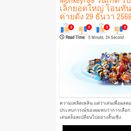
Monkey789 วันเกิด รั
เล็กยอดใหญ่ โอนทัน
ค่ายดัง 29 ธันวา 256
0
0
0
0
Read Time:
5 Minute, 24 Second
ความเพลิดเพลิน แต่ว่าเล่นเพื่อผล
ประสบการณ์ของผมพบว่าการเลือก mo
เล่นสล็อตเปลี่ยนไปอย่างสิ้นเชิง