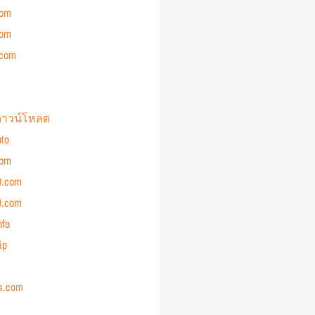
com
com
.com
 ดาวน์โหลด
uto
com
9.com
9.com
nfo
ip
5s.com