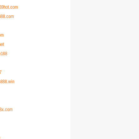
369hot.com
1688.com
om
net
e168
7
n888.win
8x.com
e