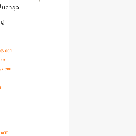
็นล่าสุด
ู่
ets.com
ame
sx.com
ต
.com