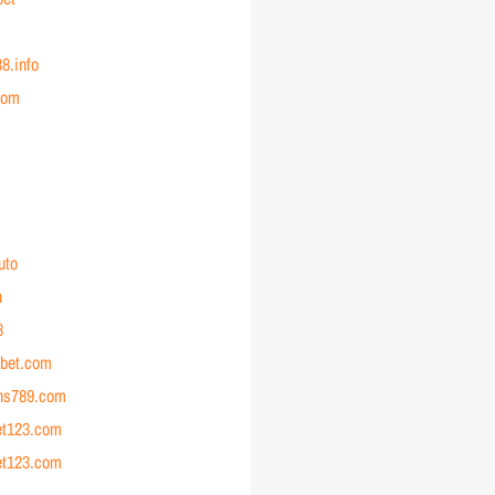
88.info
com
uto
h
8
tbet.com
ns789.com
et123.com
et123.com