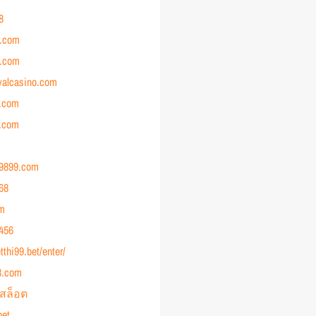
8
.com
.com
yalcasino.com
.com
.com
9899.com
68
om
456
etthi99.bet/enter/
8.com
 สล็อต
bet