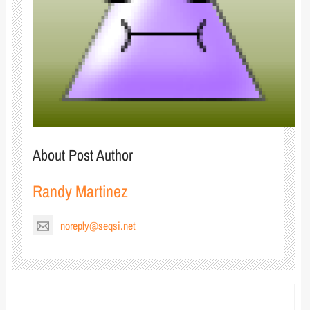
About Post Author
Randy Martinez
noreply@seqsi.net