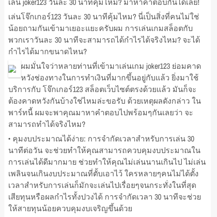
เล่น joker123 วันละ 30 นาทีคุ้มไหม? มาหาคำตอบกันได้เลย!
เล่นโจ๊กเกอร์123 วันละ 30 นาทีคุ้มไหม? นี่เป็นสิ่งที่คนไม่ใช่
น้อยถามกันเข้ามาเยอะแยะครับผม การเล่นเกมสล็อตกับ
พวกเราวันละ 30 นาทีจะสามารถได้กำไรได้จริงไหม? จะได้
กำไรได้มากขนาดไหน?
ผมมั่นใจว่าหลายท่านที่เข้ามาเล่นเกม joker123 ย่อมคาด
หวังช่องทางในการทำเงินที่มากขึ้นอยู่กับแล้ว ยิ่งมาใช้
บริการกับ โจ๊กเกอร์123 สล็อตเว็บไซต์ตรงด้วยแล้ว มันก็จะ
ต้องคาดหวังกันบ้างใช่ไหมล่ะขอรับ ด้วยเหตุผลดังกล่าว ใน
พาร์ทนี้ ผมจะพาคุณมาหาคำตอบไปพร้อมๆกันเลยว่า จะ
สามารถทำได้จริงไหม?
• คุมงบประมาณได้ง่าย: การจำกัดเวลาสำหรับการเล่น 30
นาทีต่อวัน จะช่วยทำให้คุณสามารถควบคุมงบประมาณใน
การเล่นได้ดีมากมาย ช่วยทำให้คุณไม่เล่นนานเกินไป ไม่เล่น
เพลินจนเกินงบประมาณที่ตั้บเอาไว้ ใครหลายๆคนไม่ได้ตั้ง
เวลาสำหรับการเล่นก็มักจะเล่นไปเรื่อยๆจนกระทั่งในที่สุด
เสียทุนหรือผลกำไรทั้งปวงได้ การจำกัดเวลา 30 นาทีจะช่วย
ให้สายทุนน้อยควบคุมงบเจริญขึ้นด้วย