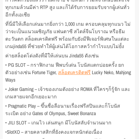
ทุกเกมล้วนมีค่า RTP สูง และก็ได้รับการยอมรับจากผู้เล่นทั่ว
อีกทั้งเอเชีย
ที่นี่มีให้เลือกเล่นมากยิ่งกว่า 1,000 เกม ครอบคลุมทุกแนว ไม่
ว่าจะเป็นแนวเผชิญภัย แฟนตาซี สไตล์จีนโบราณ หรือธีม
ตะวันตก สล็อตเครดิตฟรี พร้อมกับยังมีฟีเจอร์พิเศษในแต่ละ
เกมjinda55 ที่ช่วยทำให้ผู้เล่นได้โอกาสคว้ากำไรแบบไม่ยั้ง
ค่ายสล็อตโด่งดังที่มีให้เล่นบน Jinda55 ดังเช่น
• PG SLOT – กราฟิกงาม ฟีพบร์เด่น โบนัสแตกบ่อยครั้ง ยก
ตัวอย่างเช่น Fortune Tiger,
สล็อตเครดิตฟรี
Lucky Neko, Mahjong
Ways
• Joker Gaming – เจ้าของเกมดังอย่าง ROMA ที่ใครๆก็รู้จัก และ
เกมสายแจกอีกเยอะมาก
• Pragmatic Play – ขึ้นชื่อลือนามเรื่องฟรีสปินและก็โบนัส
ระเบิด อย่าง Gates of Olympus, Sweet Bonanza
• JILI SLOT – เกมไว เล่นสนุก มีโบนัสลับจำนวนมาก
•SlotXO – สายคลาสสิกที่ยังคงแจกหนักต่อเนื่อง