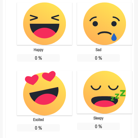
Happy
Sad
0
%
0
%
Sleepy
Excited
0
%
0
%