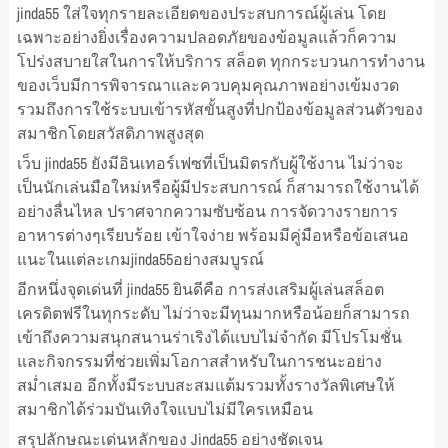
jinda55 ใส่ใจทุกรายละเอียดของประสบการณ์ผู้เล่น โดย
เฉพาะอย่างยิ่งเรื่องความปลอดภัยของข้อมูลแล้วก็ความ
โปร่งสบายใสในการให้บริการ สล็อต ทุกกระบวนการทำงาน
ของเว็บมีการพิจารณาและควบคุมคุณภาพอย่างเข้มงวด
รวมถึงการใช้ระบบเข้ารหัสขั้นสูงที่ปกป้องข้อมูลส่วนตัวของ
สมาชิกโดยสวัสดิภาพสูงสุด
เว็บ jinda55 ยังมีอินเทอร์เฟซที่เป็นมิตรกับผู้ใช้งาน ไม่ว่าจะ
เป็นนักเล่นมือใหม่หรือผู้มีประสบการณ์ ก็สามารถใช้งานได้
อย่างลื่นไหล ปราศจากความซับซ้อน การจัดวางรายการ
อาหารต่างๆเรียบร้อย เข้าใจง่าย พร้อมมีคู่มือหรือข้อเสนอ
แนะในแต่ละเกมjinda55อย่างสมบูรณ์
อีกหนึ่งจุดเด่นที่ jinda55 ยินดีคือ การส่งเสริมผู้เล่นสล็อต
เครดิตฟรีในทุกระดับ ไม่ว่าจะมีทุนมากหรือน้อยก็สามารถ
เข้าถึงความสนุกสนานร่าเริงได้แบบไม่จำกัด มีโปรโมชั่น
และกิจกรรมที่ช่วยเพิ่มโอกาสสำหรับในการชนะอย่าง
สม่ำเสมอ อีกทั้งมีระบบสะสมแต้มรวมทั้งรางวัลพิเศษให้
สมาชิกได้ร่วมบันเทิงใจแบบไม่มีใครเหมือน
สรุปลักษณะเด่นหลักของ Jinda55 อย่างชัดเจน