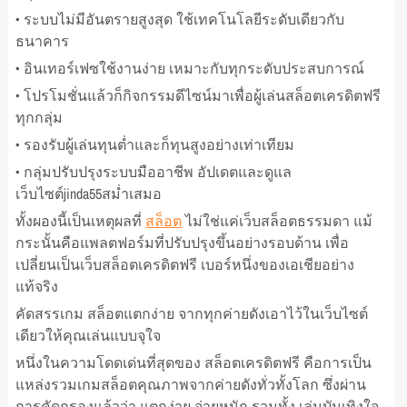
• ระบบไม่มีอันตรายสูงสุด ใช้เทคโนโลยีระดับเดียวกับ
ธนาคาร
• อินเทอร์เฟซใช้งานง่าย เหมาะกับทุกระดับประสบการณ์
• โปรโมชั่นแล้วก็กิจกรรมดีไซน์มาเพื่อผู้เล่นสล็อตเครดิตฟรี
ทุกกลุ่ม
• รองรับผู้เล่นทุนต่ำและก็ทุนสูงอย่างเท่าเทียม
• กลุ่มปรับปรุงระบบมืออาชีพ อัปเดตและดูแล
เว็บไซต์jinda55สม่ำเสมอ
ทั้งผองนี้เป็นเหตุผลที่
สล็อต
ไม่ใช่แค่เว็บสล็อตธรรมดา แม้
กระนั้นคือแพลตฟอร์มที่ปรับปรุงขึ้นอย่างรอบด้าน เพื่อ
เปลี่ยนเป็นเว็บสล็อตเครดิตฟรี เบอร์หนึ่งของเอเชียอย่าง
แท้จริง
คัดสรรเกม สล็อตแตกง่าย จากทุกค่ายดังเอาไว้ในเว็บไซต์
เดียวให้คุณเล่นแบบจุใจ
หนึ่งในความโดดเด่นที่สุดของ สล็อตเครดิตฟรี คือการเป็น
แหล่งรวมเกมสล็อตคุณภาพจากค่ายดังทั่วทั้งโลก ซึ่งผ่าน
การคัดกรองแล้วว่า แตกง่าย จ่ายหนัก รวมทั้ง เล่นบันเทิงใจ