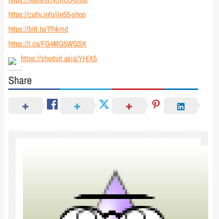
https://cutly.info/jin55-shop
https://bitt.to/7fhkmd
https://t.co/FG4MG5WGSK
https://shorturl.asia/YHiX5
Share