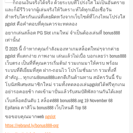
ก็ถอนเงินจริงได้จริง ด้วยระบบที่โปร่งใส ไม่เป็นอันตราย
และก็มีรีวิวจากผู้เล่นจริงให้วิเคราะห์ได้ทุกเมื่อเชื่อวัน
สำหรับใครกันแน่ที่เคยผิดหวังจากเว็บไซต์ที่โกงไหมโปร่งใส
pgslot คือคำตอบที่คุณควรจะทดลอง
อยากเล่นสล็อต PG Slot เกมใหม่ จำเป็นต้องเล่นที่ bonus888
เท่านั้น!
ปี 2025 นี้ ถ้าหากคุณกำลังมองหาเกมสล็อตใหม่ๆจากค่าย
pgslot ที่แตกง่าย ภาพงาม เล่นแล้วไม่เบื่อ บอกเลยว่า bonus888
เว็บตรง เป็นที่ที่คุณควรเริ่มต้น! รวมเกมมาให้ครบ พร้อม
ระบบที่ดีเยี่ยมที่สุด ฝาก-ถอนไว โปรโมชั่นมาก รวมทั้งที่
สำคัญ… ทุกเกมBonus888แตกดีเกินต้านทาน สมัครวันนี้ รับ
โบนัสพิเศษสมาชิกใหม่ รวมทั้งทดลองเล่นpgslotได้ฟรีทุกเกม
อย่ารอคอยช้า กดเข้ามาปั่นแล้วรับสมบัติพัสถานกันได้เลย!
เว็บสล็อตอันดับ 1 สล็อต888 bonus888.org 19 November 68
Epifania คาสิโน bonus888 เว็บไหนดี Top 58
ขอขอบคุณมากweb
pgslot
https://rebrand.ly/bonus888-org