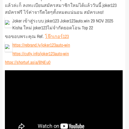
แล้วล่ะก็ ลงทะเบียนสมัครสมาชิกใหม่ได้แล้ววันนี้ joker123
สมัครฟรี ไร้ค่าจารีตใดๆทั้งหมดแน่นอน สมัครเลย!
Joker เข้าสู่ระบบ joker123 Joker123auto.win 29 NOV 2025
Kisha ใหม่ joker123ไม่จำกัดยอดโอน Top 22
ขอขอบพระคุณ Ref.
โจ๊กเกอร์123
https://rebrand.ly/joker123auto-win
https://cutly.info/joker123auto-win
https://shorturl.asia/BNEu0