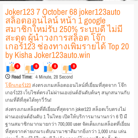
Joker123 7 October 68 joker123auto
สล็อตออนไลน์ หน้า 1 google
สมาชิกใหม่รับ 250% ระบบดี ไม่มี
สะดุด ผู้นำวงการสล็อต โจ๊ก
เกอร์123 ช่องทางเพิ่มรายได้ Top 20
by Kisha Joker123auto.win
0
0
0
0
Read Time:
4 Minute, 28 Second
โจ๊กเกอร์123
ส่งตรงเกมสล็อตออนไลน์ที่เยี่ยมที่สุดจาก โจ๊ก
เกอร์123 เว็บไซต์ตรงไม่ผ่านเอเย่นต์อันดับต้นๆ สนุกสนานกับ
เกมที่ดีที่สุดได้ทุกวี่วัน!
ส่งตรงเกมสล็อตที่ดีเยี่ยมที่สุดจาก joker123 สล็อตเว็บตรงไม่
ผ่านเอเย่นต์อันดับ 1 ในไทย เปิดให้บริการมานานกว่า 6 ปี มี
ฐานสมาชิกมากมายกว่า 700,000 user จัดเต็มเกมสล็อตที่เยี่ยม
ที่สุดจากค่ายเกมระดับนานาชาติมากยิ่งกว่า 1,000 เกม เล่น