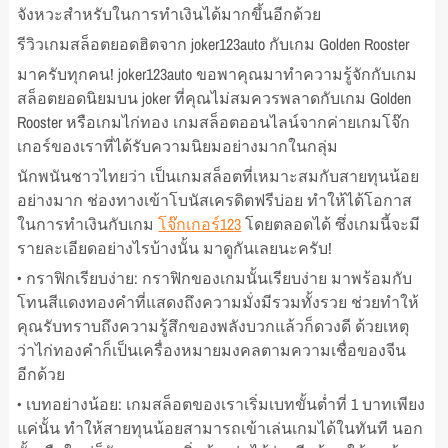
จังหวะสำหรับในการทำเงินได้มากขึ้นอีกด้วย
รีวิวเกมสล็อตยอดฮิตจาก joker123auto กับเกม Golden Rooster
มาครับทุกคน! joker123auto ขอพาคุณมาทำความรู้จักกับเกม
สล็อตยอดนิยมบน joker ที่คุณไม่สมควรพลาดกับเกม Golden
Rooster หรือเกมไก่ทอง เกมสล็อตออนไลน์จากค่ายเกมโจ๊ก
เกอร์ของเราที่ได้รับความนิยมอย่างมากในกลุ่ม
นักพนันชาวไทยว่า เป็นเกมสล็อตที่เหมาะสมกับสายทุนน้อย
อย่างมาก ช่องทางเข้าโบนัสเครดิตฟรีบ่อย ทำให้ได้โอกาส
ในการทำเงินกับเกม
โจ๊กเกอร์123
โดยตลอดได้ ซึ่งเกมนี้จะมี
รายละเอียดอย่างไรบ้างนั้น มาดูกันเลยนะครับ!
• กราฟิกเรียบง่าย: กราฟิกของเกมนั้นเรียบง่าย มาพร้อมกับ
โทนสีแดงทองคำที่แสดงถึงความมั่งมีรวมทั้งรวย ช่วยทำให้
คุณรับทราบถึงความรู้สึกของพลังบวกแล้วก็ดวงดี ด้วยเหตุ
ว่าไก่ทองคำก็เป็นเครื่องหมายมงคลตามความเชื่อของจีน
อีกด้วย
• เบทอย่างน้อย: เกมสล็อตของเราเริ่มเบทขั้นต่ำที่ 1 บาทเพียง
แค่นั้น ทำให้สายทุนน้อยสามารถเข้าเล่นเกมได้ในทันที นอก