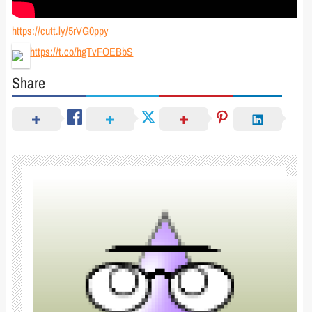
https://cutt.ly/5rVG0ppy
https://t.co/hgTvFOEBbS
Share