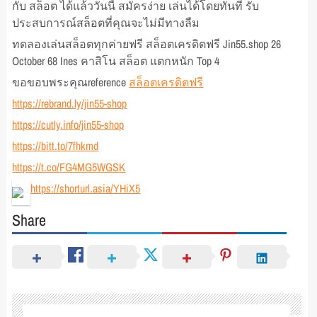
กับ สล็อต ได้แล้ววันนี้ สมัครง่าย เล่นได้โดยทันที รับ
ประสบการณ์สล็อตที่คุณจะไม่มีทางลืม
ทดลองเล่นสล็อตทุกค่ายฟรี สล็อตเครดิตฟรี Jin55.shop 26
October 68 Ines คาสิโน สล็อต แตกหนัก Top 4
ขอขอบพระคุณreference
สล็อตเครดิตฟรี
https://rebrand.ly/jin55-shop
https://cutly.info/jin55-shop
https://bitt.to/7fhkmd
https://t.co/FG4MG5WGSK
https://shorturl.asia/YHiX5
Share