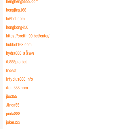
hengheng9899.com
hengjing168
hi6bet.com
hongkong456
https://sretthi99.bet/enter/
hubbet168.com
hydra888 สล็อต
ib888pro.bet
Incest
infyplus888.info
item388.com
jbo355
Jinda55
jinda888
joker123