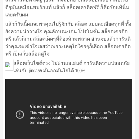
ดีๆมันเหมือนพบรักแท้ แล้วก็ สล็อตเครดิตฟรี ก็คือรักแท้นั้น
เลยครับผม
แล้วก็วันนี้ผมจะพาคุณไปรู้จักกับ สล็อต แบบละเอียดทุกที่ ทั้ง
ยังความน่าวางใจ คุณลักษณะเด่น โปรโมชั่น สล็อตเครดิต
ฟรี แล้วก็เกมสล็อตเด็ดๆที่ต้องห้ามพลาด อ่านจบแล้วการันตี
ว่าคุณจะเข้าใจเลยว่าเพราะเหตุใดใครๆก็เลือก สล็อตเครดิต
ฟรี เป็นเว็บสล็อตคู่ใจ!
สล็อตเว็บไซต์ตรง ไม่ผ่านเอเย่นต์ การันตีความปลอดภัย
เล่นกับ jinda55 มั่นอกมั่นใจได้ 100%