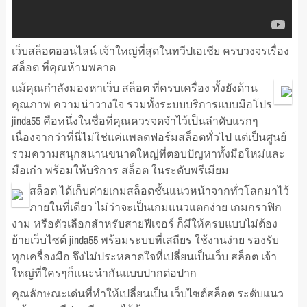
เว็บสล็อตออนไลน์ เจ้าใหญ่ที่สุดในทวีปเอเชีย ครบวงจรเรื่อง
สล็อต ที่คุณห้ามพลาด
แม้คุณกำลังมองหาเว็บ สล็อต ที่ครบเครื่อง ทั้งยังด้าน
คุณภาพ ความน่าวางใจ รวมทั้งระบบบริการแบบมือโปร
jinda55 คือหนึ่งในชื่อที่คุณควรจดจำไว้เป็นลำดับแรกๆ
เนื่องจากว่าที่นี่ไม่ใช่แค่แพลตฟอร์มสล็อตทั่วไป แต่เป็นศูนย์
รวมความสนุกสนานขนาดใหญ่ที่ตอบปัญหาทั้งมือใหม่และ
มือเก๋า พร้อมให้บริการ สล็อต ในระดับพรีเมียม
สล็อต ได้เก็บค่ายเกมสล็อตชั้นแนวหน้าจากทั่วโลกมาไว้
ภายในที่เดียว ไม่ว่าจะเป็นเกมแนวแตกง่าย เกมกราฟิก
งาม หรือตัวเลือกสำหรับสายฟีเจอร์ ก็มีให้ครบแบบไม่ต้อง
ย้ายเว็บไซต์ jinda55 พร้อมระบบที่เสถียร ใช้งานง่าย รองรับ
ทุกเครื่องมือ จึงไม่ประหลาดใจที่เปลี่ยนเป็นเว็บ สล็อต เจ้า
ใหญ่ที่ใครๆก็แนะนำกันแบบปากต่อปาก
คุณลักษณะเด่นที่ทำให้เปลี่ยนเป็น เว็บไซต์สล็อต ระดับแนว