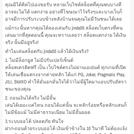
คุณมิได้คิดไปเองขอรับ หลายเว็บไซต์สล็อตที่คุณพบบางที
อาจจะไม่ได้ แตกง่าย อย่างที่โฆษณาไว้จริงๆและบางเว็บก็
อาจมีการปรับระบบข้างหลังบ้านจนคุณไม่มีวันชนะได้เลย
แม้กระนั้นหากคุณได้ลองเล่นกับ jinda55 สล็อตเว็บตรงที่คน
เล่นมากที่สุดตอนนี้ คุณจะทราบเลยว่า สล็อตแตกง่าย ได้เงิน
จริง นั้นมีอยู่จริง!
ทำไมเล่นสล็อตกับ jinda55 แล้วได้เงินจริง?
1. ไม่มีล็อกยูส ไม่มีปรับเปอร์เซ็นต์
สล็อตเครดิตฟรี เป็น เว็บไซต์ตรงไม่ผ่านเอเย่นต์ ทุกเกมที่เปิด
ให้เล่นเชื่อมตรงจากค่ายหลัก ได้แก่ PG, Joker, Pragmatic Play,
JILI, SlotXO ทำให้มั่นอกมั่นใจได้ว่าไม่มีผู้ใดมาแอบปรับอัตรา
ชนะของคุณ
2. ถอนเงินได้จริง ไม่มีอั้น
เล่นได้เยอะแค่ไหน ถอนได้แค่นั้น จะหลักร้อยหรือหลักแสนก็
ไม่มีข้อแม้ ไม่มีค่าธรรมเนียม ไม่มีอั้นยอด
3.ระบบออโต้ ปลอดภัย ทันใจ
ฝาก-ถอนด้วยระบบออโต้ เงินเข้าข้างใน 10 วินาที ไม่ต้องแจ้ง