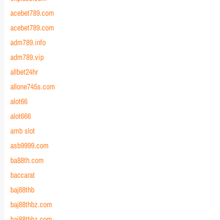
acebet789.com
acebet789.com
adm789.info
adm789.vip
allbet24hr
allone745s.com
alot66
alot666
amb slot
asb9999.com
ba88th.com
baccarat
baj88thb
baj88thbz.com
baj88thbz.com