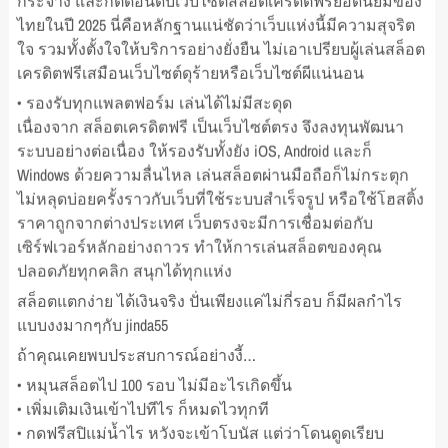
กระจ่าง และก็ติดอันดับเว็บไซต์สล็อตเครดิตฟรียอดนิยมของ
ไทยในปี 2025 นี่คือหลักฐานแน่ชัดว่าเว็บแห่งนี้มีความสุจริต
ใจ รวมทั้งตั้งใจให้บริการอย่างยั่งยืน ไม่เอาเปรียบผู้เล่นสล็อต
เครดิตฟรีเสมือนเว็บไซต์ดุร้ายหรือเว็บไซต์ผีแน่นอน
• รองรับทุกแพลตฟอร์ม เล่นได้ไม่มีสะดุด
เนื่องจาก สล็อตเครดิตฟรี เป็นเว็บไซต์ตรง จึงลงทุนพัฒนา
ระบบอย่างต่อเนื่อง ให้รองรับทั้งยัง iOS, Android และก็
Windows ด้วยความลื่นไหล เล่นสล็อตผ่านมือถือก็ไม่กระตุก
ไม่หลุดบ่อยครั้งราวกับเว็บที่ใช้ระบบสำเร็จรูป หรือใช้โฮสติ้ง
ราคาถูกจากต่างประเทศ เว็บตรงจะมีการเชื่อมต่อกับ
เซิร์ฟเวอร์หลักอย่างถาวร ทำให้การเล่นสล็อตของคุณ
ปลอดภัยทุกคลิก สนุกได้ทุกแห่ง
สล็อตแตกง่าย ได้เงินจริง ปั่นเพียงแค่ไม่กี่รอบ ก็มีผลกำไร
แบบงงมากๆกับ jinda55
ถ้าคุณเคยพบประสบการณ์อย่างงี้…
• หมุนสล็อตไป 100 รอบ ไม่มีอะไรเกิดขึ้น
• เพิ่มเติมเงินเข้าไปทีไร ก็หมดไวทุกที
• กดฟรีสปิแม่น้ำไร หวังจะเข้าโบนัส แต่ว่าโดนดูดเรียบ