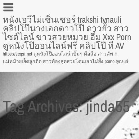
Skip
to
หนังเอวีไม่เซ็นเซอร์ trakshi tynauli
content
Blog
คลิปโป๊นางเอกดาวโป๊ ดาวยั่ว สาว
Contact
ไซด์ไลน์ ขาวสวยหมวย อึ๋ม Xxx Porn
ดูหนังโป๊ออนไลน์ฟรี คลิปโป๊ หี AV
Lets get your new site up and running in no time!
https://seqsi.net ดูหนังโป๊ออนไลน์ เบิ้มๆ คือลือ สาวคัพ H
Pin Posts
แม่หม้ายเย็ดลูกติด สาวท้องสุดสวยโดนเอาไม่ยั้ง porno tynauri
Tag Archives: jinda55