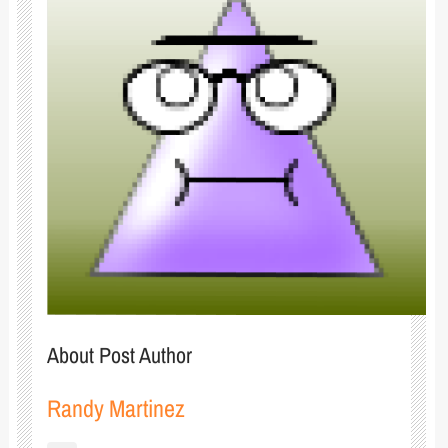
About Post Author
Randy Martinez