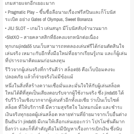
เกมสายแจกอีกเยอะมาก
• Pragmatic Play – ขึ้นชื่อลือนามเรื่องฟรีสปินและก็โบนัส
ระเบิด อย่าง Gates of Olympus, Sweet Bonanza
• JILI SLOT – เกมไว เล่นสนุก มีโบนัสลับจำนวนมาก
•SlotXO – สายคลาสสิกที่ยังคงแจกหนักต่อเนื่อง
ทุกเกมjinda55 บนเว็บสามารถทดลองเล่นฟรีได้ก่อนตัดสินใจ
เล่นจริง เหมาะกับอีกทั้งมือใหม่ที่อยากเรียนรู้เกม และก็ผู้เล่น
ที่ปรารถนาคิดแผนก่อนลงทุน
รีวิวจากผู้เล่นจริงที่การันตีว่า สล็อต55 คือเว็บป้อมคงจะ
ปลอดภัย แล้วก็จ่ายจริงไม่มีข้อแม้
หนึ่งในสิ่งที่สร้างความเชื่อมั่นและมั่นใจให้กับผู้เล่นสล็อต
ใหม่ได้ดีที่สุดเป็นเสียงตอบรับจากผู้ใช้งานจริง ซึ่ง jinda55 ได้
รับรีวิวในเชิงบวกจากผู้เล่นทั่วอีกทั้งเอเชีย ว่าเป็นเว็บไซต์
สล็อต ที่ให้บริการดี มีความสุจริตใจ ไม่หมกเม็ด และชำระ
เงินจริงทุกยอดผู้เล่นสล็อต หลายท่านที่ย้ายมาจากเว็บอื่นต่าง
ยืนยันว่า jinda55 มีเกมให้เลือกเล่นเยอะกว่า โปรโมชั่นดีมาก
ยิ่งกว่า และก็ที่สำคัญคือไม่มีปัญหาเรื่องการเบิกเงิน ซึ่งนับ