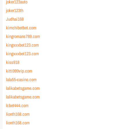
joker123auto
joker123th
Judhai168
kimchibetbet.com
kingromans789.com
kingxxxbet123.com
kingxxxbet123.com
kiss918
kitti999vip.com
lala55-casino.com
lalikabetsgame.com
lalikabetsgame.com
lcbet444.com
lionth168.com
lionth168.com