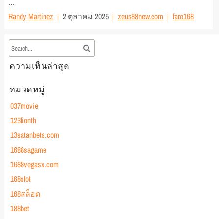
…
Randy Martinez
2 ตุลาคม 2025
zeus88new.com
faro168
ความเห็นล่าสุด
หมวดหมู่
037movie
123lionth
13satanbets.com
1688sagame
1688vegasx.com
168slot
168สล็อต
188bet