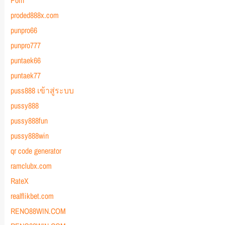
Porn
proded888x.com
punpro66
punpro777
puntaek66
puntaek77
puss888 เข้าสู่ระบบ
pussy888
pussy888fun
pussy888win
qr code generator
ramclubx.com
RateX
realflikbet.com
RENO88WIN.COM