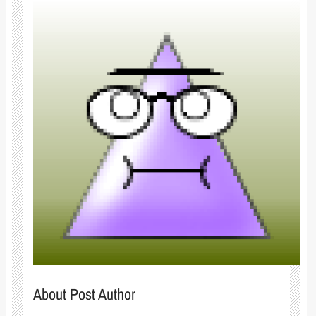
About Post Author