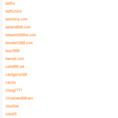
betflix
betflixtikto
betm4vip.com
betwin6666.com
betworld369hot.com
boonlert1688.com
brazil999
bwvip4.com
carlo999.net
cashgame168
casino
chang7777
chinatown888.win
cloudbet
coke55