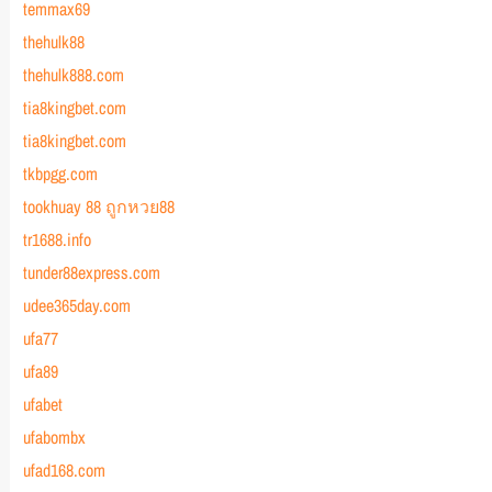
temmax69
thehulk88
thehulk888.com
tia8kingbet.com
tia8kingbet.com
tkbpgg.com
tookhuay 88 ถูกหวย88
tr1688.info
tunder88express.com
udee365day.com
ufa77
ufa89
ufabet
ufabombx
ufad168.com