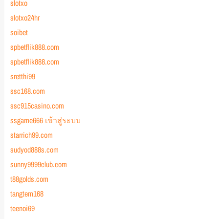
slotxo
slotxo24hr
soibet
spbetflik888.com
spbetflik888.com
sretthi99
ssc168.com
ssc915casino.com
ssgame666 เข้าสู่ระบบ
starrich99.com
sudyod888s.com
sunny9999club.com
t88golds.com
tangtem168
teenoi69