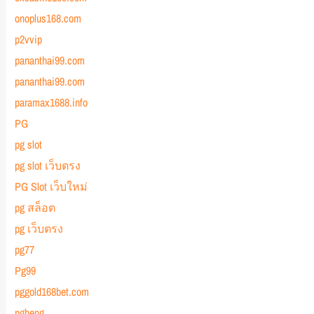
onoplus168.com
p2vvip
pananthai99.com
pananthai99.com
paramax1688.info
PG
pg slot
pg slot เว็บตรง
PG Slot เว็บใหม่
pg สล็อต
pg เว็บตรง
pg77
Pg99
pggold168bet.com
pgheng