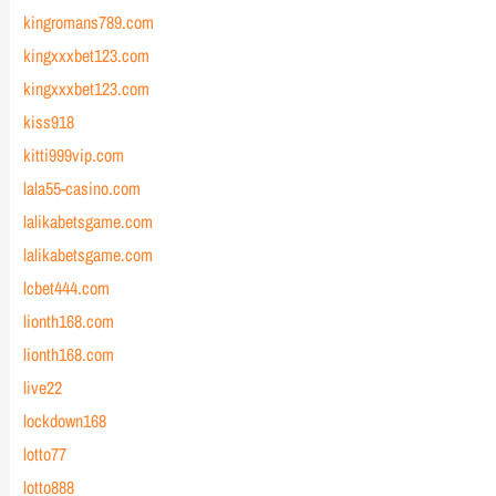
kingromans789.com
kingxxxbet123.com
kingxxxbet123.com
kiss918
kitti999vip.com
lala55-casino.com
lalikabetsgame.com
lalikabetsgame.com
lcbet444.com
lionth168.com
lionth168.com
live22
lockdown168
lotto77
lotto888