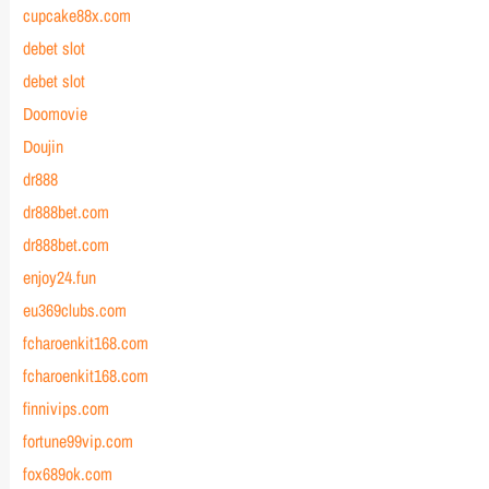
cupcake88x.com
debet slot
debet slot
Doomovie
Doujin
dr888
dr888bet.com
dr888bet.com
enjoy24.fun
eu369clubs.com
fcharoenkit168.com
fcharoenkit168.com
finnivips.com
fortune99vip.com
fox689ok.com