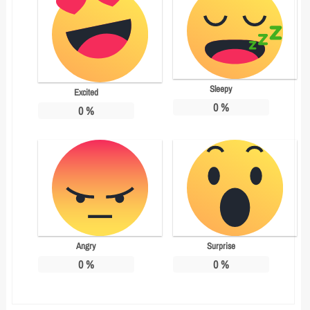
Sleepy
Excited
0
%
0
%
Angry
Surprise
0
%
0
%