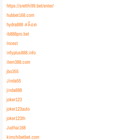
https://sretthi99.bet/enter/
hubbet168.com
hydra888 สล็อต
ib888pro.bet
Incest
infyplus888.info
item388.com
jbo355
Jinda55
jinda888
joker123
joker123auto
joker123th
Judhai168
kimchibetbet.com