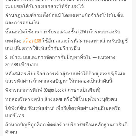
ระบบขอให้รับรองเอกสารให้จัดแจงไว้
อ่านกฎเกณฑ์รวมทั้งข้อแม้ โดยเฉพาะข้อจำกัดโปรโมชั่น
และการถอนเงิน
ชี้แนะเปิดใช้งานการรับรองสองชั้น (2FA) ถ้าระบบรองรับ
เทคนิค:
สล็อต168
ใช้อีเมลและก็รหัสผ่านเฉพาะสำหรับบัญชี
เกม เลี่ยงการใช้รหัสซ้ำกับบริการอื่น
2. เข้าระบบและการจัดการกับปัญหาทั่วไป — แนวทาง
zeus88 เข้าระบบ
หลังสมัครเรียบร้อย การเข้าสู่ระบบทำได้ด้วยยูสเซอร์/อีเมล
และรหัสผ่าน ถ้าหากเจอปัญหาให้ทดลองเป็นลำดับนี้:
พิจารณาการพิมพ์ (Caps Lock / ภาษาแป้นพิมพ์)
ทดลองรีเฟรชหน้า ล้างแคช หรือใช้โหมดไม่ระบุตัวตน
ใช้ฟังก์ชัน “ลืมรหัสผ่าน” เพื่อรีเซ็ตรหัสผ่านผ่านอีเมลหรือ
เบอร์โทร
ถ้าหากบัญชีถูกล็อก ติดต่อข้างบริการพร้อมหลักฐานการันตี
ตัวตน