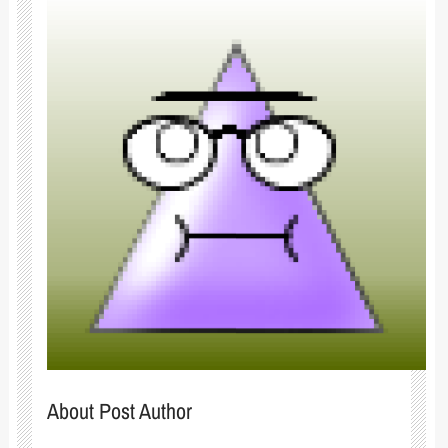
About Post Author