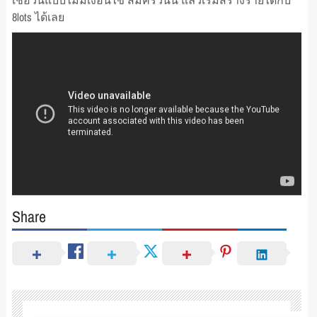
เชื่อวันแบบไม่มีเงื่อนไข สมัครวันนี้ แล้วเริ่มสร้างรายได้กับ
8lots ได้เลย
Share