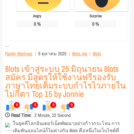
Angry
Surprise
0
%
0
%
…
Randy Martinez
6 ตุลาคม 2025
8lots.me
8lots
8lots เข้าสู่ระบบ 25 มิถุนายน 8lots
สมัคร มีสูตรให้ใช้งานฟรีรองรับ
ภาษาไทยเต็มระบบกำไรไวภายใน
ไม่กี่ตา Top 15 by Jonnie
0
0
0
0
Read Time:
2 Minute, 22 Second
ในยุคที่โลกอินเตอร์เน็ตพัฒนาอย่างก้าวกระโจน การ
เดิมพันออนไลน์ก็ไม่ต่างกัน 8lots คือหนึ่งในเว็บไซต์ที่