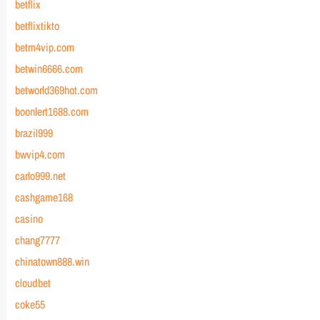
betflix
betflixtikto
betm4vip.com
betwin6666.com
betworld369hot.com
boonlert1688.com
brazil999
bwvip4.com
carlo999.net
cashgame168
casino
chang7777
chinatown888.win
cloudbet
coke55