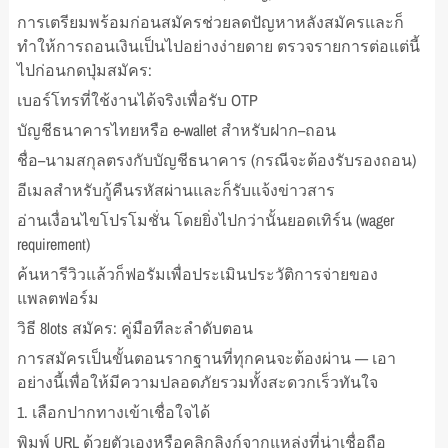
การเตรียมพร้อมก่อนสมัครช่วยลดปัญหาหลังสมัครและก็
ทำให้การถอนเงินเป็นไปอย่างง่ายดาย ตรวจรายการต่อแต่นี้
ไปก่อนกดปุ่มสมัคร:
เบอร์โทรที่ใช้งานได้จริงเพื่อรับ OTP
บัญชีธนาคารไทยหรือ e-wallet สำหรับฝาก–ถอน
ชื่อ–นามสกุลตรงกับบัญชีธนาคาร (กรณีจะต้องรับรองถอน)
อีเมลสำหรับกู้คืนรหัสผ่านและก็รับแจ้งข่าวสาร
อ่านเงื่อนไขโปรโมชั่น โดยยิ่งไปกว่านั้นยอดเทิร์น (wager
requirement)
ค้นหารีวิวแล้วก็ฟอรัมเพื่อประเมินประวัติการจ่ายของ
แพลตฟอร์ม
วิธี 8lots สมัคร: คู่มือทีละลำดับตอน
การสมัครเป็นขั้นตอนรากฐานที่ทุกคนจะต้องผ่าน — เอา
อย่างนี้เพื่อให้มีความปลอดภัยรวมทั้งสะดวกเร็วทันใจ
1. เลือกปากทางเข้าเชื่อใจได้
พิมพ์ URL ด้วยตัวเองหรือคลิกลิงก์จากแหล่งที่น่าเชื่อถือ