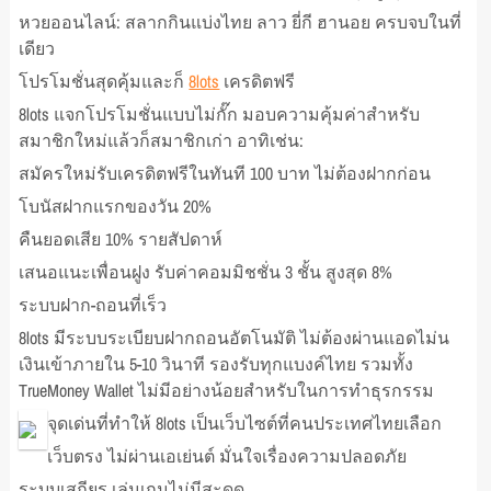
หวยออนไลน์: สลากกินแบ่งไทย ลาว ยี่กี ฮานอย ครบจบในที่
เดียว
โปรโมชั่นสุดคุ้มและก็
8lots
เครดิตฟรี
8lots แจกโปรโมชั่นแบบไม่กั๊ก มอบความคุ้มค่าสำหรับ
สมาชิกใหม่แล้วก็สมาชิกเก่า อาทิเช่น:
สมัครใหม่รับเครดิตฟรีในทันที 100 บาท ไม่ต้องฝากก่อน
โบนัสฝากแรกของวัน 20%
คืนยอดเสีย 10% รายสัปดาห์
เสนอแนะเพื่อนฝูง รับค่าคอมมิชชั่น 3 ชั้น สูงสุด 8%
ระบบฝาก-ถอนที่เร็ว
8lots มีระบบระเบียบฝากถอนอัตโนมัติ ไม่ต้องผ่านแอดไม่น
เงินเข้าภายใน 5-10 วินาที รองรับทุกแบงค์ไทย รวมทั้ง
TrueMoney Wallet ไม่มีอย่างน้อยสำหรับในการทำธุรกรรม
จุดเด่นที่ทำให้ 8lots เป็นเว็บไซต์ที่คนประเทศไทยเลือก
เว็บตรง ไม่ผ่านเอเย่นต์ มั่นใจเรื่องความปลอดภัย
ระบบเสถียร เล่นเกมไม่มีสะดุด