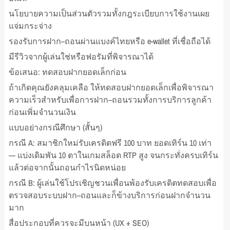
นโยบายความเป็นส่วนตัวรวมทั้งกฎระเบียบการใช้งานเผย
แจ่มกระจ่าง
รองรับการฝาก–ถอนผ่านแบงค์ไทยหรือ e-wallet ที่เชื่อถือได้
มีรีวิวจากผู้เล่นใช่หรือฟอรัมที่พิจารณาได้
ข้อเสนอ: ทดสอบฝากยอดเล็กก่อน
ถ้าเกิดคุณยังคลุมเคลือ ให้ทดสอบฝากยอดเล็กเพื่อพิจารณา
ความเร็วสำหรับเพื่อการฝาก–ถอนรวมทั้งการบริการลูกค้า
ก่อนเพิ่มจำนวนเงิน
แบบอย่างกรณีศึกษา (สั้นๆ)
กรณี A: สมาชิกใหม่รับเครดิตฟรี 100 บาท ยอดเทิร์น 10 เท่า
— แบ่งเดิมพัน 10 ตาในเกมสล็อต RTP สูง จนกระทั่งครบเทิร์น
แล้วต่อจากนั้นถอนกำไรนิดหน่อย
กรณี B: ผู้เล่นใช้โปรเชิญชวนเพื่อนพ้องรับเครดิตทดสอบเพื่อ
ตรวจสอบระบบฝาก–ถอนและก็ข้างบริการก่อนฝากจำนวน
มาก
สื่อประกอบที่ควรจะมีบนหน้า (UX + SEO)