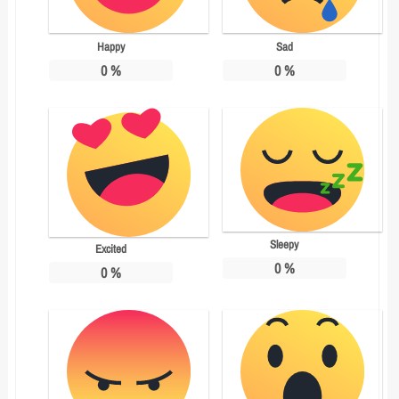
Happy
Sad
0
%
0
%
Sleepy
Excited
0
%
0
%