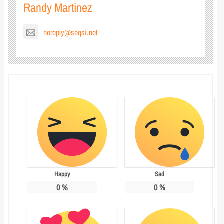
Randy Martinez
noreply@seqsi.net
Happy
Sad
0
%
0
%