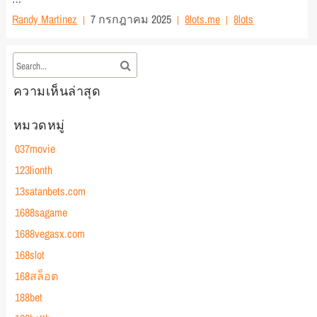
Randy Martinez
7 กรกฎาคม 2025
8lots.me
8lots
ความเห็นล่าสุด
หมวดหมู่
037movie
123lionth
13satanbets.com
1688sagame
1688vegasx.com
168slot
168สล็อต
188bet