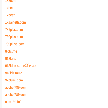
188betth
1xbet
1xbetth
1xgameth.com
789plus.com
789plus.com
789pluss.com
8lots.me
918kiss
918kiss ดาวน์โหลด
918kissauto
9kpluss.com
acebet789.com
acebet789.com
adm789.info