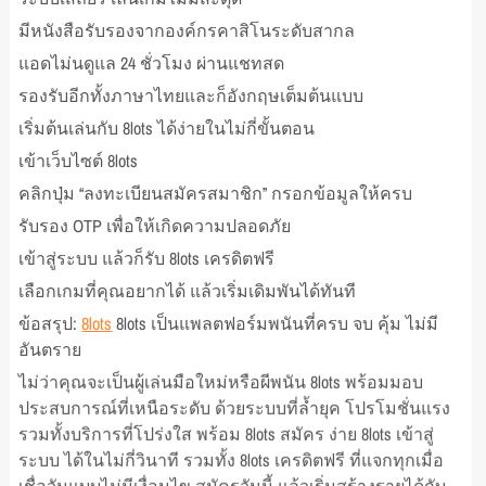
มีหนังสือรับรองจากองค์กรคาสิโนระดับสากล
แอดไม่นดูแล 24 ชั่วโมง ผ่านแชทสด
รองรับอีกทั้งภาษาไทยและก็อังกฤษเต็มต้นแบบ
เริ่มต้นเล่นกับ 8lots ได้ง่ายในไม่กี่ขั้นตอน
เข้าเว็บไซต์ 8lots
คลิกปุ่ม “ลงทะเบียนสมัครสมาชิก” กรอกข้อมูลให้ครบ
รับรอง OTP เพื่อให้เกิดความปลอดภัย
เข้าสู่ระบบ แล้วก็รับ 8lots เครดิตฟรี
เลือกเกมที่คุณอยากได้ แล้วเริ่มเดิมพันได้ทันที
ข้อสรุป:
8lots
8lots เป็นแพลตฟอร์มพนันที่ครบ จบ คุ้ม ไม่มี
อันตราย
ไม่ว่าคุณจะเป็นผู้เล่นมือใหม่หรือผีพนัน 8lots พร้อมมอบ
ประสบการณ์ที่เหนือระดับ ด้วยระบบที่ล้ำยุค โปรโมชั่นแรง
รวมทั้งบริการที่โปร่งใส พร้อม 8lots สมัคร ง่าย 8lots เข้าสู่
ระบบ ได้ในไม่กี่วินาที รวมทั้ง 8lots เครดิตฟรี ที่แจกทุกเมื่อ