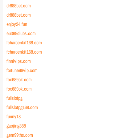
dr888bet.com
dr888bet.com
enjoy24.fun
eu369clubs.com
fcharoenkit168.com
fcharoenkit168.com
finnivips.com
fortune99vip.com
fox689ok.com
fox689ok.com
fullslotpg
fullslotpg168.com
funny18
gaojing888
gem99ths.com