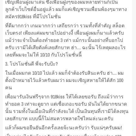
เชิญเพื่อนฝูงมาเล่น ซึ่งเพื่อนฝูงๆของผมหลายท่านก็เป็น
ลูกค้าเว็บไซต์อื่นอยู่แล้ว ผมก็แค่เชิญชวนเพื่อนพ้องๆมาทาง
สมัคร918kiss ที่มีโปรโมชั่น
ที่ดีมากกว่า เกมมากกว่า เสถียรกว่า รวมทั้งที่สำคัญ สล็อต
เว็บตรง! เพียงแค่ผมขายไปอย่างงี้ เพื่อนฝูงผมก็มาแล้วครับ
แม้ว่าจะจำเป็นต้องทำยอด 3 เท่า แม้กระนั้นอย่างที่บอกไป
ครับ เรามิได้เสียตังค์เลยสักบาท ฮ่า… ฉะนั้น ไร้เหตุผลอะไร
เลยที่ผมจะไม่ให้ 10/10 กับโปรโมชั่นนี้
3. โปรโมชั่นดี พี่จะรับป้ะ?
ในเมื่อผมกด 10/10 ไปแล้ว ผมก็จำต้องรับสินะครับ ฮ่า… ผม
ตั้งเป้าหมายไว้แล้วครับผมว่า ผมจะเชิญสหายให้ได้สัก 100
คน
เพื่อมารับเงินฟรีๆจาก 918kiss ให้ได้เลยขอรับ ถึงแม้ว่าการ
ทำยอด 3 เท่าจะดูยาก แต่เชื่อเถอะขอรับ มันไม่ได้ยากขนาด
นั้น รวมทั้งในเมื่อเงินที่กำลังจะได้ เป็นเงินทุนที่เรามิได้ลงทุน
เลยสักบาท แบบนี้ก็ไม่สมควรพลาดใช่ไหมล่ะนะครับ
แล้วก็ผมขอยืนยันอีกครั้งเลยจ้ะนะครับว่า รับแน่ๆครับผม!