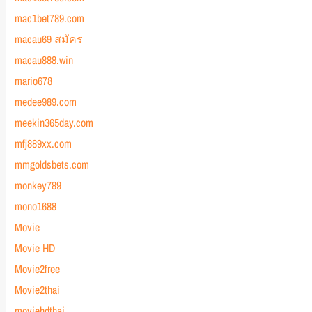
mac1bet789.com
macau69 สมัคร
macau888.win
mario678
medee989.com
meekin365day.com
mfj889xx.com
mmgoldsbets.com
monkey789
mono1688
Movie
Movie HD
Movie2free
Movie2thai
moviehdthai