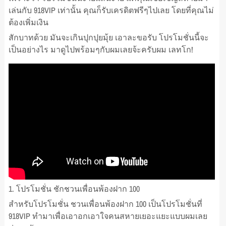
เล่นกับ 918VIP เท่านั้น คุณก็รับเครดิตฟรีๆไปเลย โดยที่คุณไม่
ต้องเพิ่มเงิน
สักบาทด้วย มันจะเกินปุกปุยมุ้ย เอาละขอรับ โปรโมชั่นนี้จะ
เป็นอย่างไร มาดูไปพร้อมๆกับผมเลยจ้ะครับผม เลทโก!
1. โปรโมชั่น ชักชวนเพื่อนพ้องฝาก 100
สำหรับโปรโมชั่น ชวนเพื่อนพ้องฝาก 100 เป็นโปรโมชั่นที่
918VIP ทำมาเพื่อเอาอกเอาใจคนสหายเยอะแยะแบบผมเลย