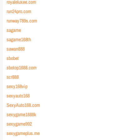
royaleluxee.com
run24pro.com
runway789s.com
sagame
sagame168th
sawan888
sbobet
sbotop1688.com
scr888
sexy168vip
sexyauto168
SexyAuto168.com
sexygame1688k
sexygame992
sexygameplus.me