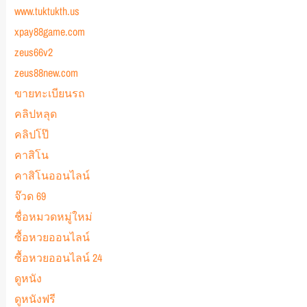
www.tuktukth.us
xpay88game.com
zeus66v2
zeus88new.com
ขายทะเบียนรถ
คลิปหลุด
คลิปโป๊
คาสิโน
คาสิโนออนไลน์
จ๊วด 69
ชื่อหมวดหมู่ใหม่
ซื้อหวยออนไลน์
ซื้อหวยออนไลน์ 24
ดูหนัง
ดูหนังฟรี