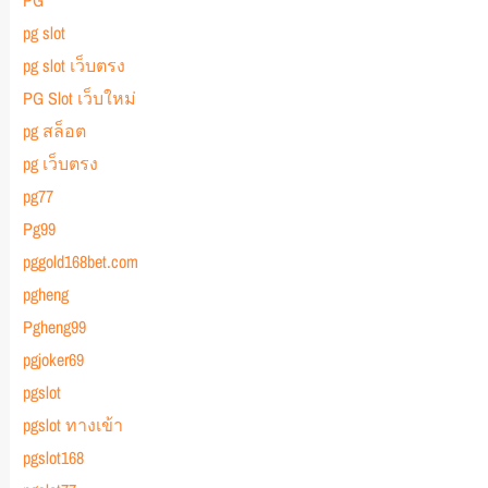
PG
pg slot
pg slot เว็บตรง
PG Slot เว็บใหม่
pg สล็อต
pg เว็บตรง
pg77
Pg99
pggold168bet.com
pgheng
Pgheng99
pgjoker69
pgslot
pgslot ทางเข้า
pgslot168