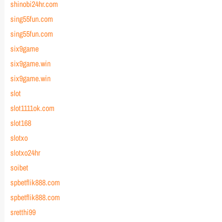
shinobi24hr.com
sing55fun.com
sing55fun.com
six9game
six9game.win
six9game.win
slot
slot1111ok.com
slot168
slotxo
slotxo24hr
soibet
spbetflik888.com
spbetflik888.com
sretthi99