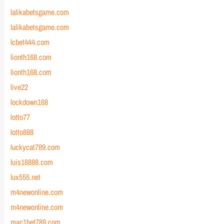
lalikabetsgame.com
lalikabetsgame.com
lcbet444.com
lionth168.com
lionth168.com
live22
lockdown168
lotto77
lotto888
luckycat789.com
luis16888.com
lux555.net
m4newonline.com
m4newonline.com
mac1bet789.com