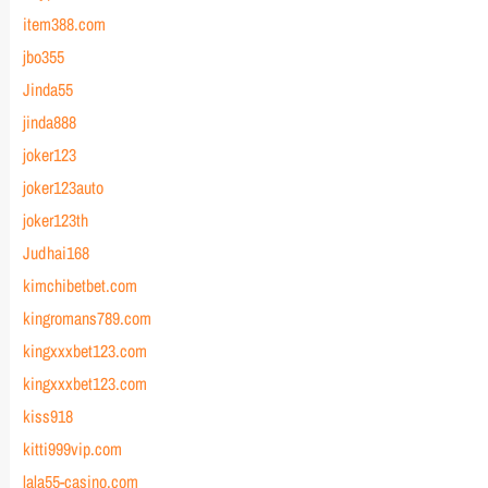
item388.com
jbo355
Jinda55
jinda888
joker123
joker123auto
joker123th
Judhai168
kimchibetbet.com
kingromans789.com
kingxxxbet123.com
kingxxxbet123.com
kiss918
kitti999vip.com
lala55-casino.com