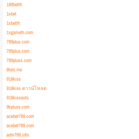
188betth
1xbet
1xbetth
1xgameth.com
789plus.com
789plus.com
789pluss.com
8lots.me
918kiss
918kiss ดาวน์โหลด
918kissauto
9kpluss.com
acebet789.com
acebet789.com
adm789.info