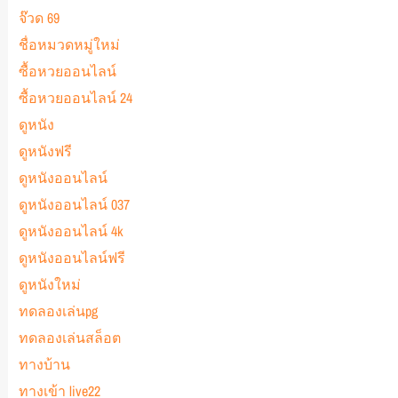
จ๊วด 69
ชื่อหมวดหมู่ใหม่
ซื้อหวยออนไลน์
ซื้อหวยออนไลน์ 24
ดูหนัง
ดูหนังฟรี
ดูหนังออนไลน์
ดูหนังออนไลน์ 037
ดูหนังออนไลน์ 4k
ดูหนังออนไลน์ฟรี
ดูหนังใหม่
ทดลองเล่นpg
ทดลองเล่นสล็อต
ทางบ้าน
ทางเข้า live22