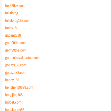
fox689ok.com
fullslotpg
fullslotpg168.com
funny18
gaojing888
gem99ths.com
gem99ths.com
goatbetroyalcasino.com
gobaza88.com
gobaza88.com
happy168
hengheng9899.com
hengjing168
hi6bet.com
hongkong456