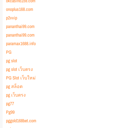
okcasino159.com
onoplus168.com
p2vvip
pananthai99.com
pananthai99.com
paramax1688.info
PG
pg slot
pg slot เว็บตรง
PG Slot เว็บใหม่
pg สล็อต
pg เว็บตรง
pg77
Pg99
pggold168bet.com