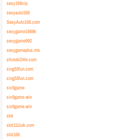
sexy168vip
sexyauto168
SexyAuto168.com
sexygame1688k
sexygame992
sexygameplus.me
shinobi24hr.com
sing55fun.com
sing55fun.com
six9game
six9game.win
six9game.win
slot
slot1111ok.com
slot168