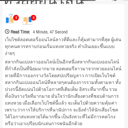
casinoเว็บตรง เว็บ
0
0
หวยออนไลน์
Read Time:
4 Minute, 47 Second
เครดิตฟรี Top 61 by
เว็บไซต์ลอตเตอรี่ออนไลน์ลาวที่ดีและก็คุ้มค่ามากที่สุด ผู้เล่น
ทุกคนควรทราบก่อนเริ่มแทงหวยจริง ทำเงินเยอะขึ้นแบบ
Leonore เว็บหวย
ง่ายๆ
สลากกินแบ่งลาวออนไลน์เป็นอีกหนึ่งสลากกินแบ่งออนไลน์
ออนไลน์
ที่กำลังเป็นที่นิยมมากมาย ลอตเตอรี่ลาวมาจากหวยออนไลน์
หวยที่มีการออกรางวัลโดยสปเปรียญลาว การเปิดเว็บไซต์
Ngernn.com 20
สลากกินแบ่งออนไลน์ที่หลายๆคนต้องการรวมทั้งตามหา ทั้ง
ปวงรนี้อัดแน่นไปด้วยโอกาสที่เติมเต็ม อิสระที่มากขึ้น รวม
ทั้งเงินรางวัลที่มากมาย มั่นใจว่านักเสี่ยงดวงที่ชอบด้านการ
แทงหวย เมื่อเลือกเว็บไซต์นี้แล้ว จะเต็มไปด้วยความคุ้มค่า
เพราะว่าการให้บริการที่นานัปการ จะยิ่งทำให้นักเสี่ยงโชค
ได้โอกาสแทงหวยได้มากขึ้น เป็นจังหวะที่ไม่มีการคดโกง
หรือว่าเอาเปรียบนักเล่นการพนันอีกด้วย