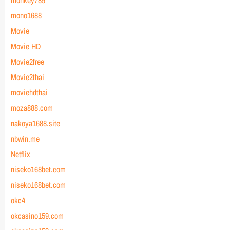
monkey789
mono1688
Movie
Movie HD
Movie2free
Movie2thai
moviehdthai
moza888.com
nakoya1688.site
nbwin.me
Netflix
niseko168bet.com
niseko168bet.com
okc4
okcasino159.com