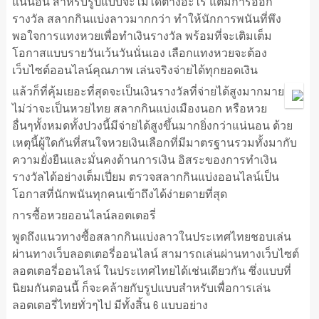
แน่นอน สำหรับรูปแบบจะไม่ได้ต่างอะไร แต่มีการออก
รางวัล สลากกินแบ่งลาวมากกว่า ทำให้นักการพนันที่พึง
พอใจการแทงหวยเพื่อทำเงินรางวัล พร้อมที่จะเติมเต็ม
โอกาสแบบรายวันเว้นวันนั่นเอง เลือกแทงหวยจะต้อง
เว็บไซต์ออนไลน์คุณภาพ เล่นจริงจ่ายได้ทุกยอดเงิน
แล้วก็ที่คุ้มเยอะที่สุดจะเป็นเงินรางวัลที่จ่ายได้สูงมากมาย
ไม่ว่าจะเป็นหวยไทย สลากกินแบ่งเมืองนอก หรือหวย
อื่นๆทั้งหมดทั้งปวงนี้มีจ่ายได้สูงขึ้นมากยิ่งกว่าแน่นอน ด้วย
เหตุนี้ผู้ใดกันที่สนใจหวยเงินเลือกที่มีมาตรฐานรวมทั้งมากับ
ความยั่งยืนและมั่นคงด้านการเงิน อิสระของการทำเงิน
รางวัลได้อย่างเต็มเปี่ยม ตรวจสลากกินแบ่งออนไลน์เป็น
โอกาสที่นักพนันทุกคนเข้าถึงได้ง่ายดายที่สุด
การซื้อหวยออนไลน์ลอตเตอรี่
พูดถึงแนวทางซื้อสลากกินแบ่งลาวในประเทศไทยชอบเล่น
ผ่านทางเว็บลอตเตอรี่ออนไลน์ สามารถเล่นผ่านทางเว็บไซต์
ลอตเตอรี่ออนไลน์ ในประเทศไทยได้เช่นเดียวกัน ซึ่งแบบที่
นิยมกันตอนนี้ ก็จะคล้ายกับรูปแบบสำหรับเพื่อการเล่น
ลอตเตอรี่ไทยทั่วๆไป มีทั้งสิ้น 6 แบบอย่าง