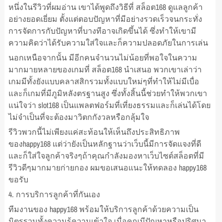
หนึ่งในรีวิวที่ผมอ่าน เขาได้พูดถึงวิธีที่ สล็อต168 ดูแลลูกค้า
อย่างยอดเยี่ยม ตั้งแต่ตอบปัญหาที่มีอย่างรวดเร็วจนกระทั่ง
การจัดการกับปัญหาที่บางทีอาจเกิดขึ้นได้ ซึ่งทำให้เขามี
ความคิดว่าได้รับความใส่ใจและก็ความปลอดภัยในการเล่น
นอกเหนือจากนั้น มีอีกคนจำนวนไม่น้อยที่พอใจในความ
มากมายหลายของเกมที่ สล็อต168 นำเสนอ พวกเขาเล่าว่า
เกมมีทั้งยังแบบคลาสสิกรวมทั้งแบบใหม่ๆที่ทำให้ไม่มีเบื่อ
และก็เกมที่มีภูมิหลังตรฐานสูง ซึ่งทั้งสิ้นนี้ช่วยทำให้พวกเขา
แน่ใจว่า slot168 เป็นแพลตฟอร์มที่เที่ยงธรรมและก็เล่นได้โดย
ไม่จำเป็นที่จะต้องมาวิตกกังวลหรือกลุ้มใจ
รีวิวพวกนี้ไม่เพียงแค่สะท้อนให้เห็นถึงประสิทธิภาพ
ของhappy168 แต่ว่ายังเป็นหลักฐานว่าเว็บนี้มีการจัดแจงที่ดี
และก็ใส่ใจลูกค้าจริงๆถ้าคุณกำลังมองหาเว็บไซต์สล็อตที่มี
รีวิวดีๆมากมายก่ายกอง ผมขอเสนอแนะให้ทดลอง happy168
ขอรับ
4. การบริการลูกค้าที่กันเอง
ทีมงานของ happy168 พร้อมให้บริการลูกค้าด้วยความเป็น
มิตรรวมทั้งความรู้ความเข้าใจ เมื่อคุณมีปัญหาหรือปริศนา