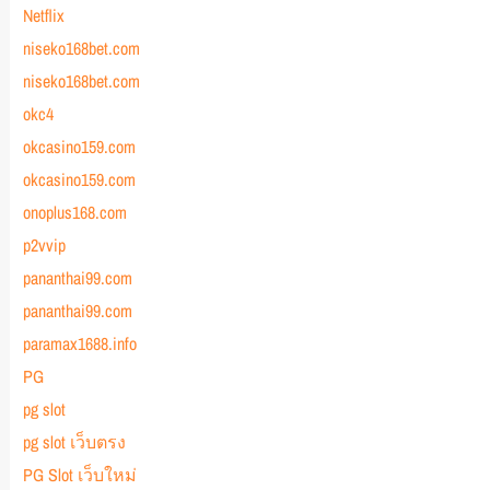
Netflix
niseko168bet.com
niseko168bet.com
okc4
okcasino159.com
okcasino159.com
onoplus168.com
p2vvip
pananthai99.com
pananthai99.com
paramax1688.info
PG
pg slot
pg slot เว็บตรง
PG Slot เว็บใหม่