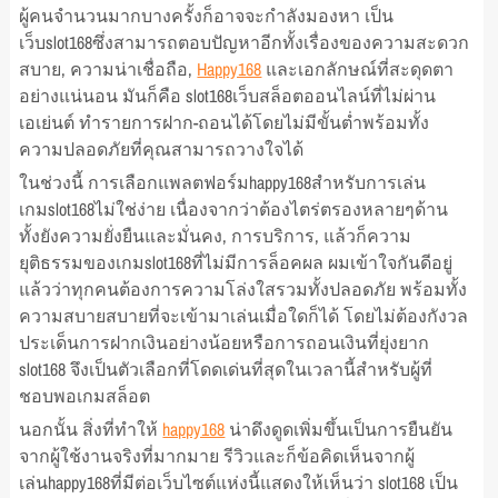
ผู้คนจำนวนมากบางครั้งก็อาจจะกำลังมองหา เป็น
เว็บslot168ซึ่งสามารถตอบปัญหาอีกทั้งเรื่องของความสะดวก
สบาย, ความน่าเชื่อถือ,
Happy168
และเอกลักษณ์ที่สะดุดตา
อย่างแน่นอน มันก็คือ slot168เว็บสล็อตออนไลน์ที่ไม่ผ่าน
เอเย่นต์ ทำรายการฝาก-ถอนได้โดยไม่มีขั้นต่ำพร้อมทั้ง
ความปลอดภัยที่คุณสามารถวางใจได้
ในช่วงนี้ การเลือกแพลตฟอร์มhappy168สำหรับการเล่น
เกมslot168ไม่ใช่ง่าย เนื่องจากว่าต้องไตร่ตรองหลายๆด้าน
ทั้งยังความยั่งยืนและมั่นคง, การบริการ, แล้วก็ความ
ยุติธรรมของเกมslot168ที่ไม่มีการล็อคผล ผมเข้าใจกันดีอยู่
แล้วว่าทุกคนต้องการความโล่งใสรวมทั้งปลอดภัย พร้อมทั้ง
ความสบายสบายที่จะเข้ามาเล่นเมื่อใดก็ได้ โดยไม่ต้องกังวล
ประเด็นการฝากเงินอย่างน้อยหรือการถอนเงินที่ยุ่งยาก
slot168 จึงเป็นตัวเลือกที่โดดเด่นที่สุดในเวลานี้สำหรับผู้ที่
ชอบพอเกมสล็อต
นอกนั้น สิ่งที่ทำให้
happy168
น่าดึงดูดเพิ่มขึ้นเป็นการยืนยัน
จากผู้ใช้งานจริงที่มากมาย รีวิวและก็ข้อคิดเห็นจากผู้
เล่นhappy168ที่มีต่อเว็บไซต์แห่งนี้แสดงให้เห็นว่า slot168 เป็น