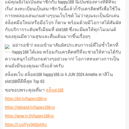
แม้คุณยังไม่เป็นสมาชิกกับ happy168 นี่เป็นช่องทางที่ดีที่จะ
เริ่ม! ลงทะเบียนเป็นสมาชิกวันนี้แล้วก็รับเครดิตฟรีเพื่อใช้ใน
การทดลองเล่นเกมต่างๆบนเว็บไซต์ ไม่ว่าคุณจะเป็นนักเล่น
สล็อตมือใหม่หรือมือโปร ก็ตาม พร้อมด้วยมีโอกาสได้สัมผัส
กับบริการระดับพรีเมียมที่ slot168 ซึ่งจะมีผลให้ทุกโมเมนต์
ของคุณมีความสุขและตื่นเต้นมากขึ้นเรื่อยๆ
อย่ารอช้า! ลองเข้ามาสัมผัสประสบการณ์ที่ไม่ซ้ำใครที่
happy168 ได้เลย พร้อมกับเครดิตฟรีที่จะช่วยให้ท่านได้รับ
ความสนุกไปกับเกมต่างๆอย่างมาก! โอกาสหนทางการเป็น
คนมั่งมีของคุณมาถึงแล้วครับ
สล็อตเว็บ สล็อต168 happy168.io 4 JUN 2024 Arnette คาสิโน
slot168ที่ดีที่สุด Top 63
ขอขอบพระคุณที่มา
สล็อต168
https://bit.ly/happy168-io
https://rebrand.ly/happy168-io
https://wow.in.th/happy168-io
https://t.co/Pyx94GpXKz