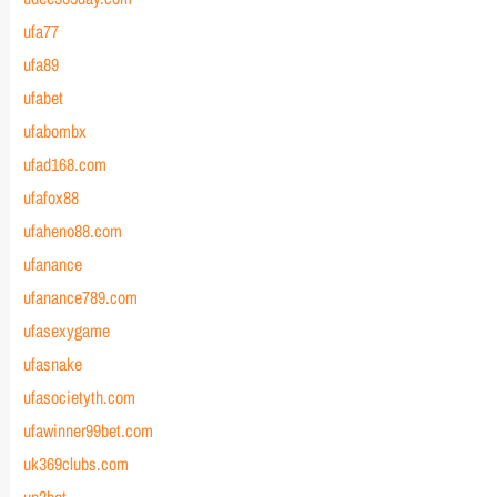
ufa77
ufa89
ufabet
ufabombx
ufad168.com
ufafox88
ufaheno88.com
ufanance
ufanance789.com
ufasexygame
ufasnake
ufasocietyth.com
ufawinner99bet.com
uk369clubs.com