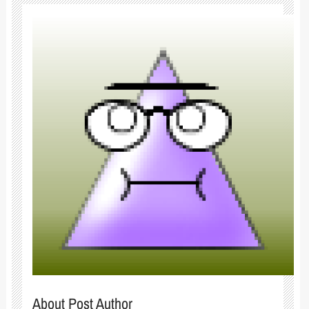
About Post Author