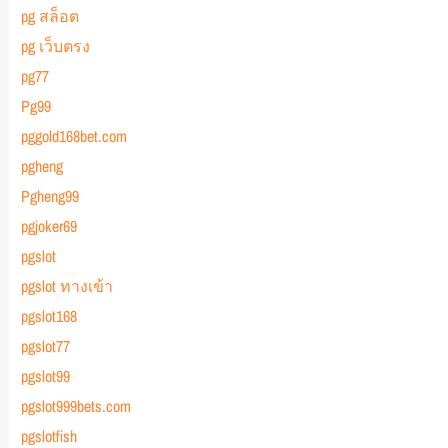
pg สล็อต
pg เว็บตรง
pg77
Pg99
pggold168bet.com
pgheng
Pgheng99
pgjoker69
pgslot
pgslot ทางเข้า
pgslot168
pgslot77
pgslot99
pgslot999bets.com
pgslotfish