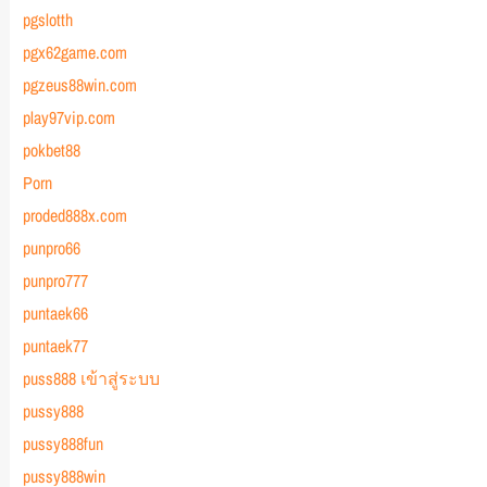
pgslotth
pgx62game.com
pgzeus88win.com
play97vip.com
pokbet88
Porn
proded888x.com
punpro66
punpro777
puntaek66
puntaek77
puss888 เข้าสู่ระบบ
pussy888
pussy888fun
pussy888win