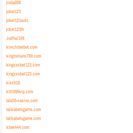
jinda888
joker123
joker123auto
joker123th
Judhai168
kimchibetbet.com
kingromans789.com
kingxxxbet123.com
kingxxxbet123.com
kiss918
kitti999vip.com
lala55-casino.com
lalikabetsgame.com
lalikabetsgame.com
lcbet444.com