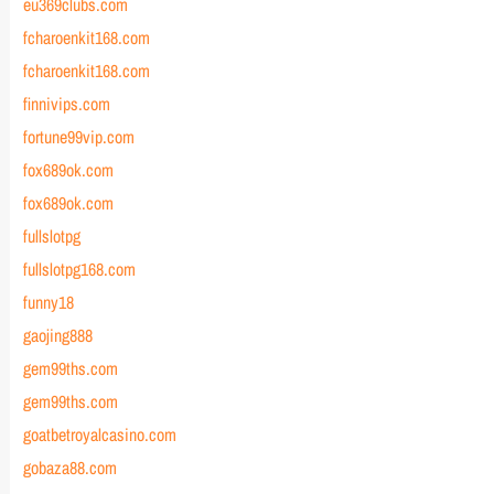
eu369clubs.com
fcharoenkit168.com
fcharoenkit168.com
finnivips.com
fortune99vip.com
fox689ok.com
fox689ok.com
fullslotpg
fullslotpg168.com
funny18
gaojing888
gem99ths.com
gem99ths.com
goatbetroyalcasino.com
gobaza88.com