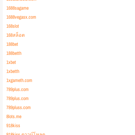
1688sagame
1688vegasx.com
168slot
168สล็อต
188bet
188betth
1xbet
1xbetth
1xgameth.com
789plus.com
789plus.com
789pluss.com
8lots.me
918kiss
918kiss ดาวน์โหลด