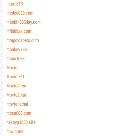
mario678
medee989.com
meekin365day.com
mfj889xx.com
mmgoldsbets.com
monkey789
mono1688
Movie
Movie HD
Movie2free
Movie2thai
moviehdthai
moza888.com
nakoya1688.site
nbwin.me