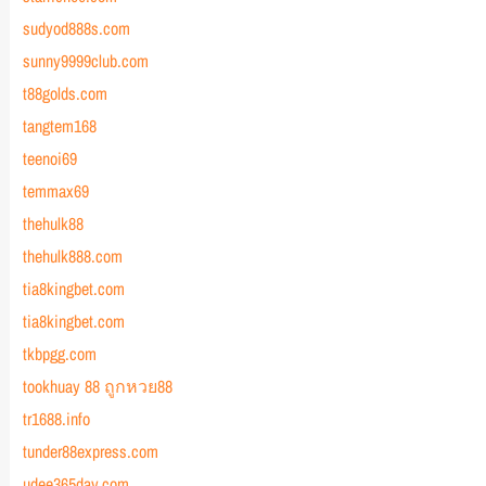
sudyod888s.com
sunny9999club.com
t88golds.com
tangtem168
teenoi69
temmax69
thehulk88
thehulk888.com
tia8kingbet.com
tia8kingbet.com
tkbpgg.com
tookhuay 88 ถูกหวย88
tr1688.info
tunder88express.com
udee365day.com