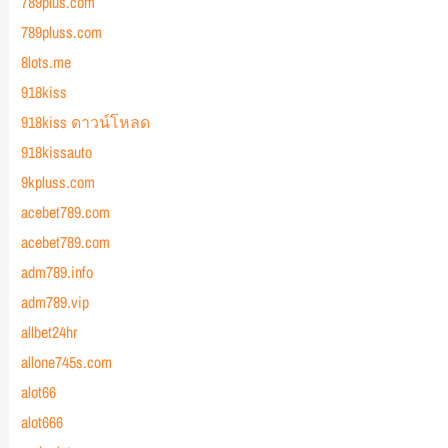
789plus.com
789pluss.com
8lots.me
918kiss
918kiss ดาวน์โหลด
918kissauto
9kpluss.com
acebet789.com
acebet789.com
adm789.info
adm789.vip
allbet24hr
allone745s.com
alot66
alot666