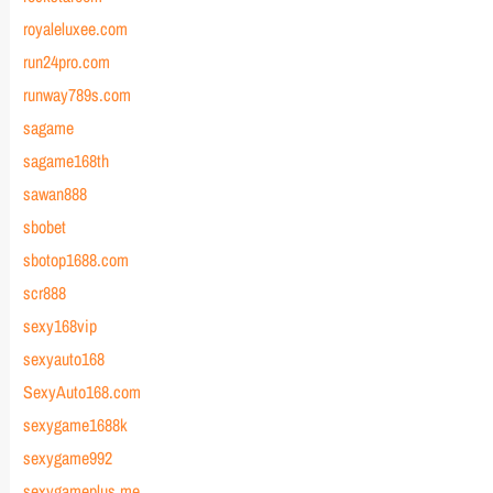
royaleluxee.com
run24pro.com
runway789s.com
sagame
sagame168th
sawan888
sbobet
sbotop1688.com
scr888
sexy168vip
sexyauto168
SexyAuto168.com
sexygame1688k
sexygame992
sexygameplus.me