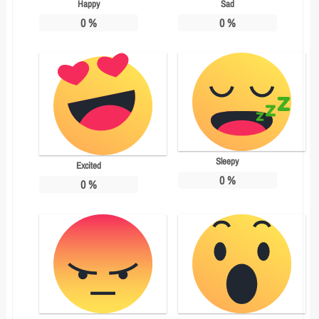
Happy
Sad
0
%
0
%
Sleepy
Excited
0
%
0
%