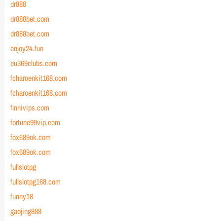
dr888
dr888bet.com
dr888bet.com
enjoy24.fun
eu369clubs.com
fcharoenkit168.com
fcharoenkit168.com
finnivips.com
fortune99vip.com
fox689ok.com
fox689ok.com
fullslotpg
fullslotpg168.com
funny18
gaojing888