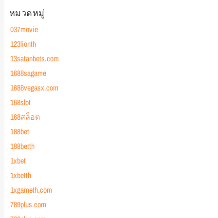
หมวดหมู่
037movie
123lionth
13satanbets.com
1688sagame
1688vegasx.com
168slot
168สล็อต
188bet
188betth
1xbet
1xbetth
1xgameth.com
789plus.com