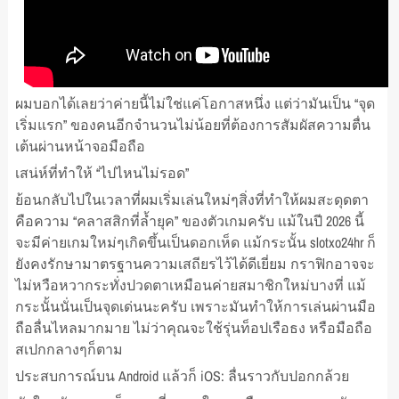
ผมบอกได้เลยว่าค่ายนี้ไม่ใช่แค่โอกาสหนึ่ง แต่ว่ามันเป็น “จุด
เริ่มแรก” ของคนอีกจำนวนไม่น้อยที่ต้องการสัมผัสความตื่น
เต้นผ่านหน้าจอมือถือ
เสน่ห์ที่ทำให้ “ไปไหนไม่รอด”
ย้อนกลับไปในเวลาที่ผมเริ่มเล่นใหม่ๆสิ่งที่ทำให้ผมสะดุดตา
คือความ “คลาสสิกที่ล้ำยุค” ของตัวเกมครับ แม้ในปี 2026 นี้
จะมีค่ายเกมใหม่ๆเกิดขึ้นเป็นดอกเห็ด แม้กระนั้น slotxo24hr ก็
ยังคงรักษามาตรฐานความเสถียรไว้ได้ดีเยี่ยม กราฟิกอาจจะ
ไม่หวือหวากระทั่งปวดตาเหมือนค่ายสมาชิกใหม่บางที่ แม้
กระนั้นนั่นเป็นจุดเด่นนะครับ เพราะมันทำให้การเล่นผ่านมือ
ถือลื่นไหลมากมาย ไม่ว่าคุณจะใช้รุ่นท็อปเรือธง หรือมือถือ
สเปกกลางๆก็ตาม
ประสบการณ์บน Android แล้วก็ iOS: ลื่นราวกับปอกกล้วย