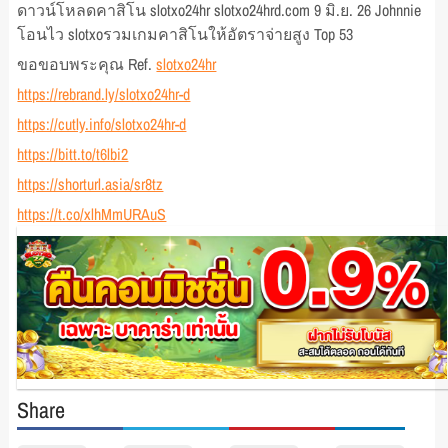
ดาวน์โหลดคาสิโน slotxo24hr slotxo24hrd.com 9 มิ.ย. 26 Johnnie
โอนไว slotxoรวมเกมคาสิโนให้อัตราจ่ายสูง Top 53
ขอขอบพระคุณ Ref.
slotxo24hr
https://rebrand.ly/slotxo24hr-d
https://cutly.info/slotxo24hr-d
https://bitt.to/t6lbi2
https://shorturl.asia/sr8tz
https://t.co/xlhMmURAuS
Share