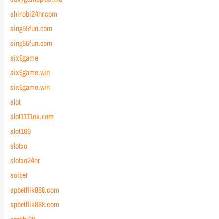
shinobi24hr.com
sing55fun.com
sing55fun.com
six9game
six9game.win
six9game.win
slot
slot1111ok.com
slot168
slotxo
slotxo24hr
soibet
spbetflik888.com
spbetflik888.com
sretthi99