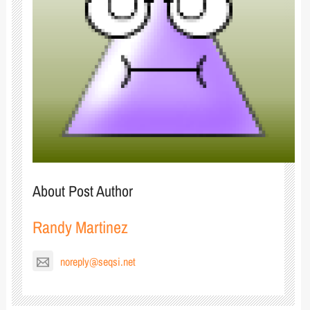
About Post Author
Randy Martinez
noreply@seqsi.net