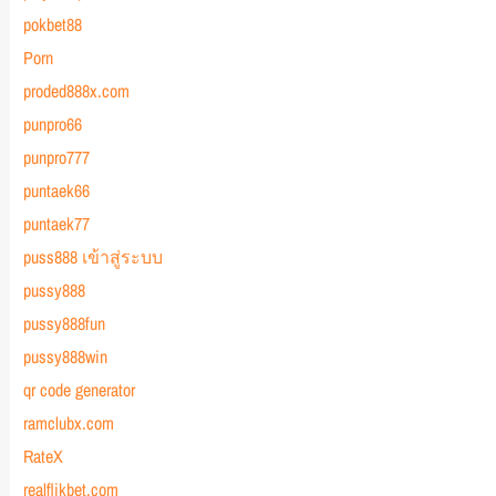
pokbet88
Porn
proded888x.com
punpro66
punpro777
puntaek66
puntaek77
puss888 เข้าสู่ระบบ
pussy888
pussy888fun
pussy888win
qr code generator
ramclubx.com
RateX
realflikbet.com