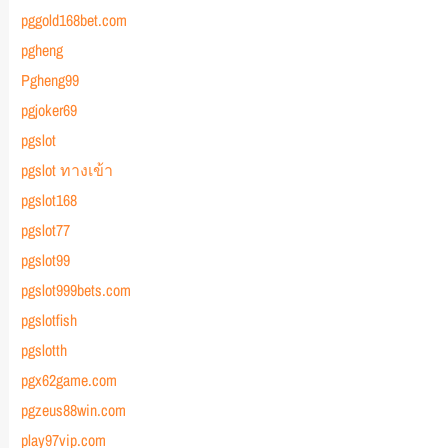
pggold168bet.com
pgheng
Pgheng99
pgjoker69
pgslot
pgslot ทางเข้า
pgslot168
pgslot77
pgslot99
pgslot999bets.com
pgslotfish
pgslotth
pgx62game.com
pgzeus88win.com
play97vip.com