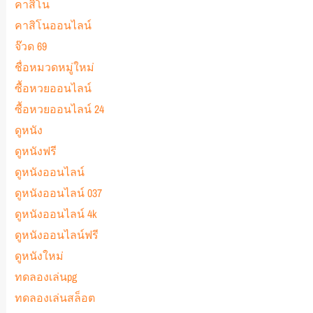
คาสิโน
คาสิโนออนไลน์
จ๊วด 69
ชื่อหมวดหมู่ใหม่
ซื้อหวยออนไลน์
ซื้อหวยออนไลน์ 24
ดูหนัง
ดูหนังฟรี
ดูหนังออนไลน์
ดูหนังออนไลน์ 037
ดูหนังออนไลน์ 4k
ดูหนังออนไลน์ฟรี
ดูหนังใหม่
ทดลองเล่นpg
ทดลองเล่นสล็อต