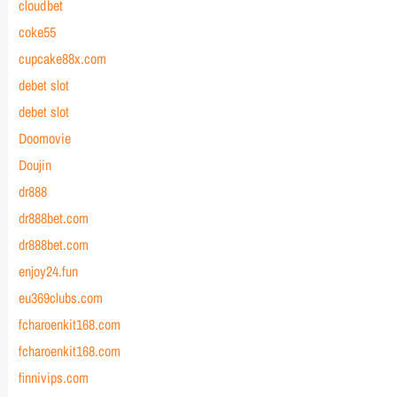
cloudbet
coke55
cupcake88x.com
debet slot
debet slot
Doomovie
Doujin
dr888
dr888bet.com
dr888bet.com
enjoy24.fun
eu369clubs.com
fcharoenkit168.com
fcharoenkit168.com
finnivips.com