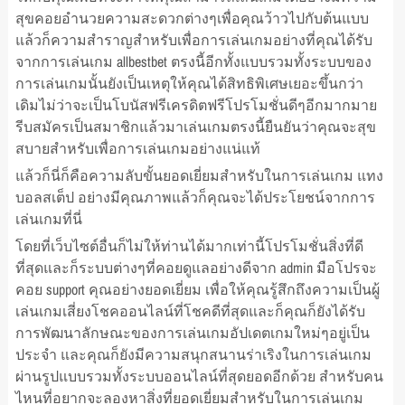
สุขคอยอำนวยความสะดวกต่างๆเพื่อคุณว้าวไปกับต้นแบบ
แล้วก็ความสำราญสำหรับเพื่อการเล่นเกมอย่างที่คุณได้รับ
จากการเล่นเกม allbestbet ตรงนี้อีกทั้งแบบรวมทั้งระบบของ
การเล่นเกมนั้นยังเป็นเหตุให้คุณได้สิทธิพิเศษเยอะขึ้นกว่า
เดิมไม่ว่าจะเป็นโบนัสฟรีเครดิตฟรีโปรโมชั่นดีๆอีกมากมาย
รีบสมัครเป็นสมาชิกแล้วมาเล่นเกมตรงนี้ยืนยันว่าคุณจะสุข
สบายสำหรับเพื่อการเล่นเกมอย่างแน่แท้
แล้วก็นี่ก็คือความลับขั้นยอดเยี่ยมสำหรับในการเล่นเกม แทง
บอลสเต็ป อย่างมีคุณภาพแล้วก็คุณจะได้ประโยชน์จากการ
เล่นเกมที่นี่
โดยที่เว็บไซต์อื่นก็ไม่ให้ท่านได้มากเท่านี้โปรโมชั่นสิ่งที่ดี
ที่สุดและก็ระบบต่างๆที่คอยดูแลอย่างดีจาก admin มือโปรจะ
คอย support คุณอย่างยอดเยี่ยม เพื่อให้คุณรู้สึกถึงความเป็นผู้
เล่นเกมเสี่ยงโชคออนไลน์ที่โชคดีที่สุดและก็คุณก็ยังได้รับ
การพัฒนาลักษณะของการเล่นเกมอัปเดตเกมใหม่ๆอยู่เป็น
ประจำ และคุณก็ยังมีความสนุกสนานร่าเริงในการเล่นเกม
ผ่านรูปแบบรวมทั้งระบบออนไลน์ที่สุดยอดอีกด้วย สำหรับคน
ไหนที่อยากจะลองหาสิ่งที่ยอดเยี่ยมสำหรับในการเล่นเกม