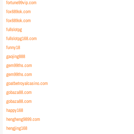
fortune99vip.com
fox689ok.com
fox689ok.com
fullslotpg
fullslotpg168.com
funny18
gaojing888
gem99ths.com
gem99ths.com
goatbetroyalcasino.com
gobaza88.com
gobaza88.com
happy168
hengheng9899.com
hengjing168