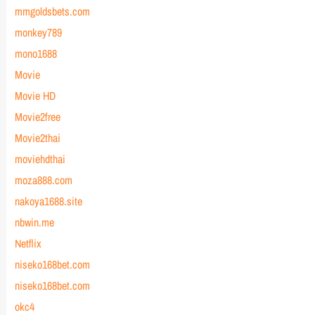
mmgoldsbets.com
monkey789
mono1688
Movie
Movie HD
Movie2free
Movie2thai
moviehdthai
moza888.com
nakoya1688.site
nbwin.me
Netflix
niseko168bet.com
niseko168bet.com
okc4