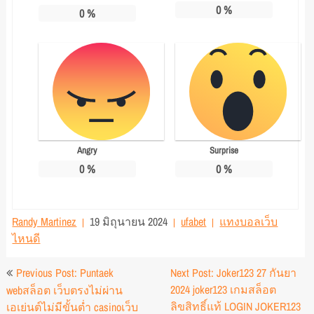
0
%
0
%
Angry
Surprise
0
%
0
%
Randy Martinez
19 มิถุนายน 2024
ufabet
แทงบอลเว็บ
ไหนดี
แนะแนว
Previous Post: Puntaek
Next Post: Joker123 27 กันยา
เรื่อง
2024 joker123 เกมสล็อต
webสล็อต เว็บตรงไม่ผ่าน
ลิขสิทธิ์แท้ LOGIN JOKER123
เอเย่นต์ไม่มีขั้นต่ำ casinoเว็บ