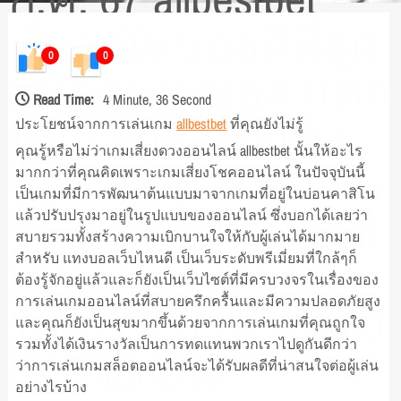
เว็บพนันบอลดีที่สุด
0
0
สมัครแทงบอล แตก
Read Time:
4 Minute, 36 Second
หนัก จ่ายจริงแทง
ประโยชน์จากการเล่นเกม
allbestbet
ที่คุณยังไม่รู้
คุณรู้หรือไม่ว่าเกมเสี่ยงดวงออนไลน์ allbestbet นั้นให้อะไร
บอล สล็อต บาคา
มากกว่าที่คุณคิดเพราะเกมเสี่ยงโชคออนไลน์ ในปัจจุบันนี้
เป็นเกมที่มีการพัฒนาต้นแบบมาจากเกมที่อยู่ในบ่อนคาสิโน
ร่า รูเล็ต แทงบอลส
แล้วปรับปรุงมาอยู่ในรูปแบบของออนไลน์ ซึ่งบอกได้เลยว่า
สบายรวมทั้งสร้างความเบิกบานใจให้กับผู้เล่นได้มากมาย
เต็ป เว็บแทงบอล
สำหรับ แทงบอลเว็บไหนดี เป็นเว็บระดับพรีเมี่ยมที่ใกล้ๆก็
ต้องรู้จักอยู่แล้วและก็ยังเป็นเว็บไซต์ที่มีครบวงจรในเรื่องของ
การเล่นเกมออนไลน์ที่สบายครึกครื้นและมีความปลอดภัยสูง
ขั้นต่ำ 1 บาท Top 80
และคุณก็ยังเป็นสุขมากขึ้นด้วยจากการเล่นเกมที่คุณถูกใจ
รวมทั้งได้เงินรางวัลเป็นการทดแทนพวกเราไปดูกันดีกว่า
by Antonetta
ว่าการเล่นเกมสล็อตออนไลน์จะได้รับผลดีที่น่าสนใจต่อผู้เล่น
อย่างไรบ้าง