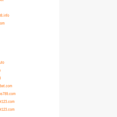
88.info
com
uto
h
8
tbet.com
ns789.com
et123.com
et123.com