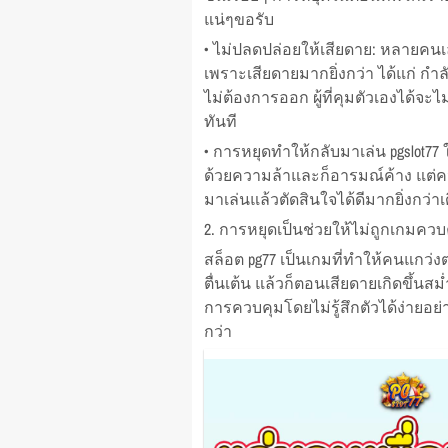
แน่ๆขอรับ
• ไม่ปลดปล่อยให้เสียดาย: หลายคนเล
เพราะเสียดายมากยิ่งกว่า ได้แก่ กำลั
ไม่ต้องการออก ผู้ที่คุมตัวเองได้จะ
ทันที
• การหยุดทำให้กลับมาเล่น pgslot77 
ด้วยความล้าและก็อารมณ์ค้าง แต่คนที
มาเล่นแล้วตัดสินใจได้ดีมากยิ่งกว่
2. การหยุดเป็นช่วยให้ไม่ถูกเกมควบ
สล็อต pg77 เป็นเกมที่ทำให้คนแกว่ง
ตื่นเต้น แล้วก็ตอนเสียดายเกิดขึ้นสม
การควบคุมโดยไม่รู้สึกตัวได้ง่ายอย่
กว่า