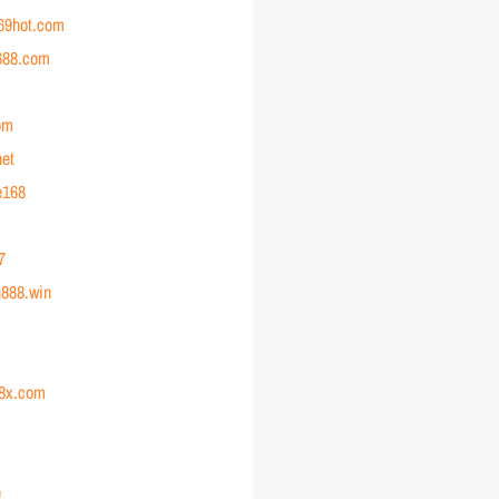
369hot.com
1688.com
om
net
e168
7
n888.win
8x.com
e