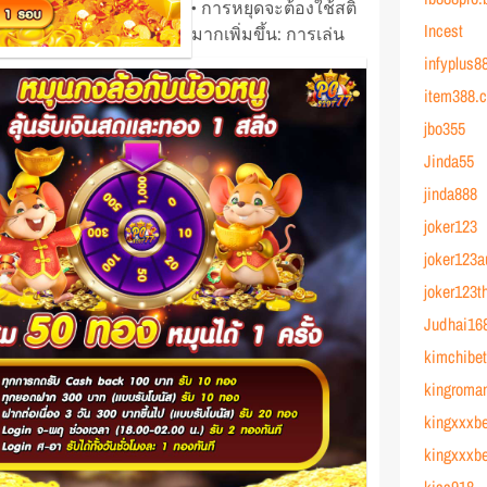
• การหยุดจะต้องใช้สติ
Incest
มากเพิ่มขึ้น: การเล่น
infyplus8
item388.
jbo355
Jinda55
jinda888
joker123
joker123a
joker123t
Judhai16
kimchibe
kingroma
kingxxxb
kingxxxb