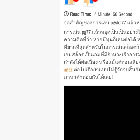
Read Time:
4 Minute, 50 Second
จุดสำคัญของการเล่น pgslot77 แล้วหย
การเล่น pg77 แล้วหยุดเป็นเป็นอย่า
ความคิดที่ว่า หากมีทุนก็เล่นต่อได้ 
ที่ยากที่สุดสำหรับในการเล่นสล็อตก็
เกมสล็อตเป็นเกมที่มีจังหวะเร้าอา
กำลังได้ต่อเนื่อง หรือแม้แต่ตอนเส
pg77
ต่อไปเรื่อยๆแบบไม่รู้จักจบสิ้น
มาหาคำตอบกันได้เลย!