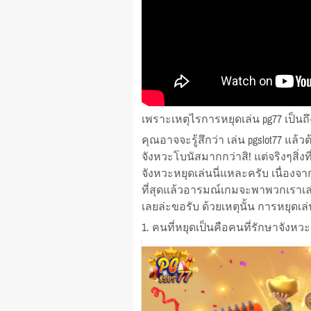
เพราะเหตุไรการหยุดเล่น pg77 เป็น
คุณอาจจะรู้สึกว่า เล่น pgslot77 แล้
จังหวะโบนัสมากกว่าสิ! แต่จริงๆสิ่
จังหวะหยุดเล่นนี่แหละครับ เนื่องจ
ที่สุดแล้วอารมณ์เกมจะพาพวกเราเล่น
เลยล่ะขอรับ ด้วยเหตุนั้น การหยุดเล
1. คนที่หยุดเป็นคือคนที่รักษาจังห