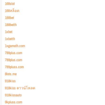
168slot
168สล็อต
188bet
188betth
1xbet
1xbetth
1xgameth.com
789plus.com
789plus.com
789pluss.com
8lots.me
918kiss
918kiss ดาวน์โหลด
918kissauto
9kpluss.com