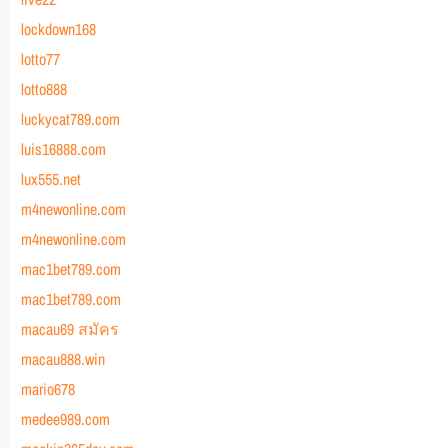
lockdown168
lotto77
lotto888
luckycat789.com
luis16888.com
lux555.net
m4newonline.com
m4newonline.com
mac1bet789.com
mac1bet789.com
macau69 สมัคร
macau888.win
mario678
medee989.com