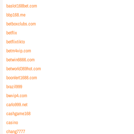
baslot168bet.com
bbp168.me
betboxclubs.com
betflix
betflixtikto
betm4vip.com
betwin6666.com
betworld369hot.com
boonlert1688.com
brazil999
bwvip4.com
carlo999.net
cashgame168
casino
chang7777