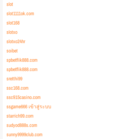
slot
slot1111ok.com
slot168
slotxo
slotxo24hr
soibet
spbetflik888.com
spbetflik888.com
sretthi99
ssc168.com
ssc915casino.com
ssgame666 เข้าสู่ระบบ
starrich99.com
sudyod888s.com
sunny9999club.com