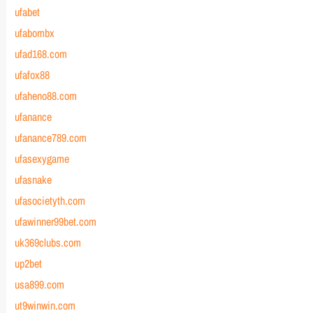
ufabet
ufabombx
ufad168.com
ufafox88
ufaheno88.com
ufanance
ufanance789.com
ufasexygame
ufasnake
ufasocietyth.com
ufawinner99bet.com
uk369clubs.com
up2bet
usa899.com
ut9winwin.com