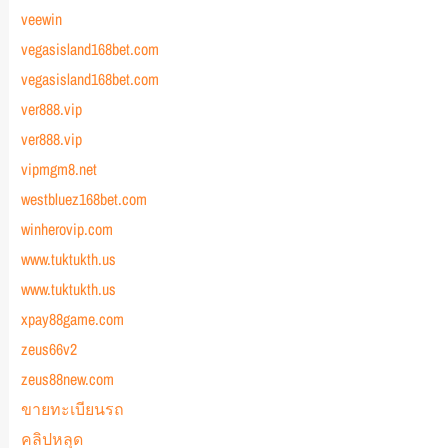
veewin
vegasisland168bet.com
vegasisland168bet.com
ver888.vip
ver888.vip
vipmgm8.net
westbluez168bet.com
winherovip.com
www.tuktukth.us
www.tuktukth.us
xpay88game.com
zeus66v2
zeus88new.com
ขายทะเบียนรถ
คลิปหลุด