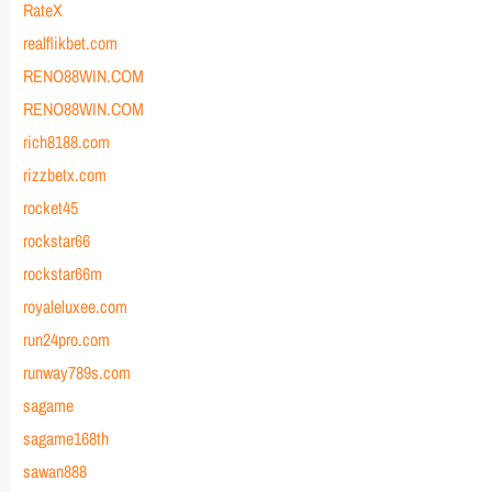
RateX
realflikbet.com
RENO88WIN.COM
RENO88WIN.COM
rich8188.com
rizzbetx.com
rocket45
rockstar66
rockstar66m
royaleluxee.com
run24pro.com
runway789s.com
sagame
sagame168th
sawan888