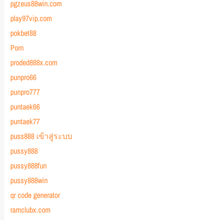
pgzeus88win.com
play97vip.com
pokbet88
Porn
proded888x.com
punpro66
punpro777
puntaek66
puntaek77
puss888 เข้าสู่ระบบ
pussy888
pussy888fun
pussy888win
qr code generator
ramclubx.com