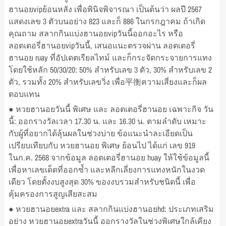
ฮานอยvipย้อนหลัง เพื่อพินิจพิจารณา เป็นต้นว่า ผลปี 2567
แสดงเลข 3 ตัวบนอย่าง 823 และก็ 886 ในกรกฎาคม ถ้าเกิด
คุณถาม สลากกินแบ่งฮานอยvipวันนี้ออกอะไร หรือ
ลอตเตอรี่ฮานอยvipวันนี้, เสนอแนะตรวจผ่าน ลอตเตอรี่
ฮานอย ruay ที่อัปเดตเรียลไทม์ และก็กระจัดกระจายการแทง
โดยใช้หลัก 50/30/20: 50% สำหรับเลข 3 ตัว, 30% สำหรับเลข 2
ตัว, รวมทั้ง 20% สำหรับเลขวิ่ง เพื่อ平衡ความเสี่ยงและก็ผล
ตอบแทน
● หวยฮานอยวันนี้ พิเศษ และ ลอตเตอรี่ฮานอย เฉพาะกิจ วัน
นี้: ออกรางวัลเวลา 17.30 น. และ 16.30 น. ตามลำดับ เหมาะ
กับผู้ที่อยากได้ลุ้นผลในช่วงบ่าย ข้อแนะนำละเอียดเป็น
เปรียบเทียบกับ หวยฮานอย พิเศษ ย้อนไป ได้แก่ เลข 919
ในก.ค. 2568 จากข้อมูล ลอตเตอรี่ฮานอย huay ให้ใช้ข้อมูลนี้
เพื่อหาเลขเด็ดที่ออกซ้ำ และหลีกเลี่ยงการแทงหนักในงวด
เดียว โดยตั้งงบสูงสุด 30% ของงบรวมสำหรับชนิดนี้ เพื่อ
คุ้มครองการสูญเสียสะสม
● หวยฮานอยextra และ สลากกินแบ่งฮานอยhd: ประเภทเสริม
อย่าง หวยฮานอยextraวันนี้ ออกรางวัลในช่วงพิเศษใกล้เคียง