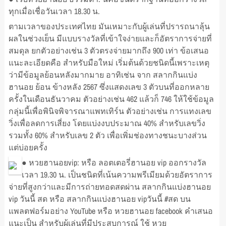
ทุกเมื่อเชื่อวันเวลา 18.30 น.
ตามเวลาของประเทศไทย มันเหมาะกับผู้เล่นที่ปรารถนาลุ้น
ผลในช่วงเย็น มีแบบรางวัลที่เข้าใจง่ายและก็อัตราการจ่ายที่
สมดุล ยกตัวอย่างเช่น 3 ตัวตรงจ่ายมากถึง 900 เท่า ข้อเสนอ
แนะละเอียดคือ สำหรับมือใหม่ เริ่มต้นด้วยชนิดนี้เพราะเหตุ
ว่ามีข้อมูลย้อนหลังมากมาย อาทิเช่น จาก สลากกินแบ่ง
ฮานอย ย้อน ข้างหลัง 2567 ซึ่งแสดงเลข 3 ตัวบนที่ออกหลาย
ครั้งในเดือนธันวาคม ตัวอย่างเช่น 462 แล้วก็ 746 ให้ใช้ข้อมูล
กลุ่มนี้เพื่อพินิจพิจารณาแพทเทิร์น ตัวอย่างเช่น การแทงเลข
วิ่งเพื่อลดการเสี่ยง โดยแบ่งงบประมาณ 40% สำหรับเลขวิ่ง
รวมทั้ง 60% สำหรับเลข 2 ตัว เพื่อเพิ่มช่องทางชนะบางส่วน
แต่บ่อยครั้ง
● หวยฮานอยvip: หรือ ลอตเตอรี่ฮานอย vip ออกรางวัล
เวลา 19.30 น. เป็นชนิดที่เน้นความพรีเมียมด้วยอัตราการ
จ่ายที่สูงกว่าและมีการถ่ายทอดสดผ่าน สลากกินแบ่งฮานอย
vip วันนี้ สด หรือ สลากกินแบ่งฮานอย vipวันนี้ #สด บน
แพลตฟอร์มอย่าง YouTube หรือ หวยฮานอย facebook คำเสนอ
แนะเป็น สำหรับผู้เล่นที่มีประสบการณ์ ใช้ หวย