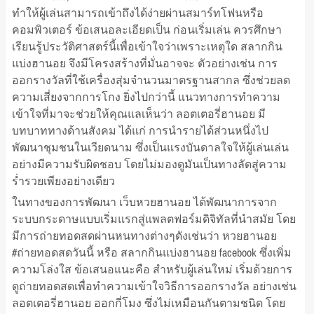
ทำให้ผู้เล่นสามารถเข้าถึงได้ง่ายผ่านสมาร์ทโฟนหรือ
คอมพิวเตอร์ ข้อเสนอละเอียดเป็น ก่อนเริ่มเล่น ควรศึกษา
เรียนรู้ประวัติศาสตร์นี้เพื่อเข้าใจว่าเพราะเหตุใด สลากกิน
แบ่งฮานอย จึงมีโครงสร้างที่มั่นอาจจะ ตัวอย่างเช่น การ
ออกรางวัลที่ใช้เครื่องสุ่มจำนวนมาตรฐานสากล ซึ่งช่วยลด
ความเสี่ยงจากการโกง ยิ่งไปกว่านี้ แนวทางการทำความ
เข้าใจที่มาจะช่วยให้คุณแลเห็นว่า ลอตเตอรี่ฮานอย มี
บทบาททางด้านสังคม ได้แก่ การนำรายได้ส่วนหนึ่งไป
พัฒนาชุมชนในเวียดนาม ซึ่งเป็นแรงบันดาลใจให้ผู้เล่นเล่น
อย่างมีความรับผิดชอบ โดยไม่มองดูมันเป็นทางลัดสู่ความ
ร่ำรวยเพียงอย่างเดียว
ในทางของการพัฒนา เว็บหวยฮานอย ได้พัฒนาการจาก
ระบบกระดาษแบบเริ่มแรกสู่แพลตฟอร์มดิจิทัลที่นำสมัย โดย
มีการถ่ายทอดสดผ่านหนทางต่างๆดังเช่นว่า หวยฮานอย
#ถ่ายทอดสดวันนี้ หรือ สลากกินแบ่งฮานอย facebook ซึ่งเพิ่ม
ความโล่งใส ข้อเสนอแนะคือ สำหรับผู้เล่นใหม่ เริ่มด้วยการ
ดูถ่ายทอดสดเพื่อทำความเข้าใจวิธีการออกรางวัล อย่างเช่น
ลอตเตอรี่ฮานอย ออกกี่โมง ซึ่งไม่เหมือนกันตามชนิด โดย