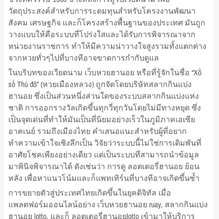
วัตถุประสงค์สำหรับการระดมทุนสำหรับโครงงานพัฒนา
สังคม เศรษฐกิจ และก็โครงสร้างพื้นฐานของประเทศ มันถูก
วางแบบให้คือระบบที่โปร่งใสและได้รับการพิจารณาจาก
หน่วยงานราชการ ทำให้มีความน่าวางใจสูงรวมทั้งแตกต่าง
จากหวยทั่วๆไปที่บางทีอาจขาดการกำกับดูแล
ในบริบทของเวียดนาม เว็บหวยฮานอย หรือที่รู้จักในชื่อ “Xổ
số Thủ đô” (หวยเมืองหลวง) ถูกจัดโดยบริษัทสลากกินแบ่ง
ฮานอย ซึ่งเป็นส่วนหนึ่งส่วนใดของระบบสลากกินแบ่งแห่ง
ชาติ การออกรางวัลเกิดขึ้นทุกวี่ทุกวันโดยไม่มีทางหยุด ซึ่ง
เป็นจุดเด่นที่ทำให้มันเป็นที่นิยมอย่างเร็วในภูมิภาคเอเซีย
อาคเนย์ รวมถึงเมืองไทย คำเสนอแนะสำหรับผู้ที่อยาก
ทำความเข้าใจเชิงลึกเป็น วิจัยว่าระบบนี้ไม่ใช่การเดิมพันที่
อาศัยโชคเพียงอย่างเดียว แต่เป็นระบบที่สามารถนำข้อมูล
มาพินิจพิจารณาได้ ดังเช่นว่า การดู ลอตเตอรี่ฮานอย ย้อน
หลัง เพื่อหาแนวโน้มและก็แพทเทิร์นที่บางทีอาจเกิดขึ้นซ้ำ
การขยายตัวสู่ประเทศไทยเกิดขึ้นในยุคดิจิทัล เมื่อ
แพลตฟอร์มออนไลน์อย่าง เว็บหวยฮานอย ruay, สลากกินแบ่ง
ฮานอย lotto, และก็ ลอตเตอรี่ฮานอยlotto เข้ามาให้บริการ