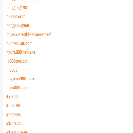
hengjing168
hi6bet.com
hongkong456
https://sretthi99.bet/enter/
hubbet168.com
hydra888 สล็อต
ib888pro.bet
Incest
infyplus888.info
item388.com
jbo355
Jinda55
jinda888
joker123
joker123auto