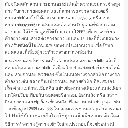
กับชนิดหลัก ส่วน หวยฮานอยhd เน้นย้ำความแจ่มกระจ่างสูง
สำหรับการถ่ายทอดสด และก็สามารถตรวจ ลอตเตอรี่
ฮานอยhdย้อนไป ได้จาก หวยฮานอย huaysong หรือ หวย
ฮานอยhuaysong คำเสนอแนะคือ สำหรับผู้เล่นที่ชอบความ
มากมาย ให้ใช้ข้อมูลที่ได้รับมาจากปี 2567 เพื่อหาเลขร้อน
ตัวอย่างเช่น เลข 2 ตัวล่างอย่าง 16 และ 17 และก็ตั้งงบเฉพาะ
สำหรับชนิดนี้ไม่เกิน 15% ของงบประมาณรวม เพื่อรักษา
สมดุลและก็เลี่ยงผู้กระทำระจายมากเหลือเกิน
● หวยฮานอยอื่นๆ: รวมทั้ง สลากกินแบ่งฮานอย lotto แล้วก็
สลากกินแบ่งฮานอยlotto ที่เชื่อมโยงกับแพลตฟอร์มออนไลน์
และ หวยฮานอย หวยซอง ซึ่งเป็นแนวทางจากสำนักต่างๆยก
ตัวอย่างเช่น สลากกินแบ่งฮานอย หลายสํานัก ที่สะสมเลข
เด็ด คำแนะนำละเอียดคือ อย่าเชื่อหนทางเพียงแต่แหล่งเดียว
แต่ให้เปรียบเทียบกับ ลอตเตอรี่ฮานอย ย้อนหลัง หรือ สลาก
กินแบ่งฮานอย vip ย้อน ข้างหลัง เพื่อความแม่นยำสูงสุด เช่น
จากข้อมูลปี 2568 เลข 886 ใน ลอตเตอรี่ฮานอยvip สามารถนำ
ไปปรับใช้กับประเภทอื่นโดยใช้สูตรเฉลี่ยเพื่อหาเลขเด็ดใหม่
วิธีการทำความรู้ความเข้าใจส่วนประกอบนี้จะช่วยทำให้