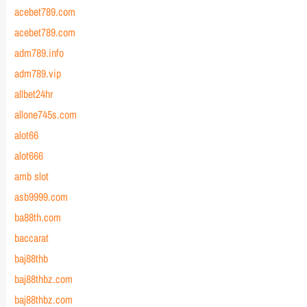
acebet789.com
acebet789.com
adm789.info
adm789.vip
allbet24hr
allone745s.com
alot66
alot666
amb slot
asb9999.com
ba88th.com
baccarat
baj88thb
baj88thbz.com
baj88thbz.com