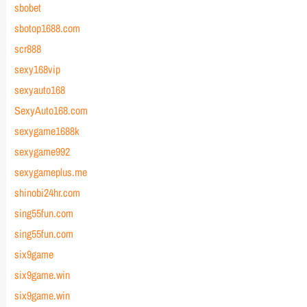
sbobet
sbotop1688.com
scr888
sexy168vip
sexyauto168
SexyAuto168.com
sexygame1688k
sexygame992
sexygameplus.me
shinobi24hr.com
sing55fun.com
sing55fun.com
six9game
six9game.win
six9game.win