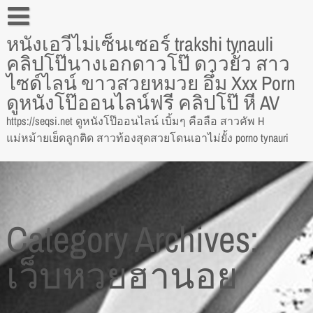
Skip
to
หนังเอวีไม่เซ็นเซอร์ trakshi tynauli
content
Blog
คลิปโป๊นางเอกดาวโป๊ ดาวยั่ว สาว
Contact
ไซด์ไลน์ ขาวสวยหมวย อึ๋ม Xxx Porn
ดูหนังโป๊ออนไลน์ฟรี คลิปโป๊ หี AV
Lets get your new site up and running in no time!
https://seqsi.net ดูหนังโป๊ออนไลน์ เบิ้มๆ คือลือ สาวคัพ H
Pin Posts
แม่หม้ายเย็ดลูกติด สาวท้องสุดสวยโดนเอาไม่ยั้ง porno tynauri
Category Archives:
เว็บหวยฮานอย