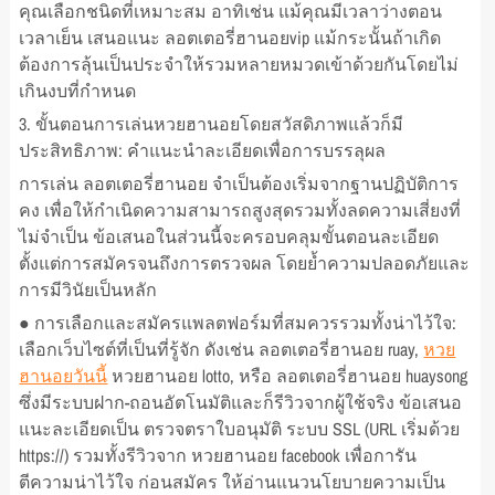
คุณเลือกชนิดที่เหมาะสม อาทิเช่น แม้คุณมีเวลาว่างตอน
เวลาเย็น เสนอแนะ ลอตเตอรี่ฮานอยvip แม้กระนั้นถ้าเกิด
ต้องการลุ้นเป็นประจำให้รวมหลายหมวดเข้าด้วยกันโดยไม่
เกินงบที่กำหนด
3. ขั้นตอนการเล่นหวยฮานอยโดยสวัสดิภาพแล้วก็มี
ประสิทธิภาพ: คำแนะนำละเอียดเพื่อการบรรลุผล
การเล่น ลอตเตอรี่ฮานอย จำเป็นต้องเริ่มจากฐานปฏิบัติการ
คง เพื่อให้กำเนิดความสามารถสูงสุดรวมทั้งลดความเสี่ยงที่
ไม่จำเป็น ข้อเสนอในส่วนนี้จะครอบคลุมขั้นตอนละเอียด
ตั้งแต่การสมัครจนถึงการตรวจผล โดยย้ำความปลอดภัยและ
การมีวินัยเป็นหลัก
● การเลือกและสมัครแพลตฟอร์มที่สมควรรวมทั้งน่าไว้ใจ:
เลือกเว็บไซต์ที่เป็นที่รู้จัก ดังเช่น ลอตเตอรี่ฮานอย ruay,
หวย
ฮานอยวันนี้
หวยฮานอย lotto, หรือ ลอตเตอรี่ฮานอย huaysong
ซึ่งมีระบบฝาก-ถอนอัตโนมัติและก็รีวิวจากผู้ใช้จริง ข้อเสนอ
แนะละเอียดเป็น ตรวจตราใบอนุมัติ ระบบ SSL (URL เริ่มด้วย
https://) รวมทั้งรีวิวจาก หวยฮานอย facebook เพื่อการัน
ตีความน่าไว้ใจ ก่อนสมัคร ให้อ่านแนวนโยบายความเป็น