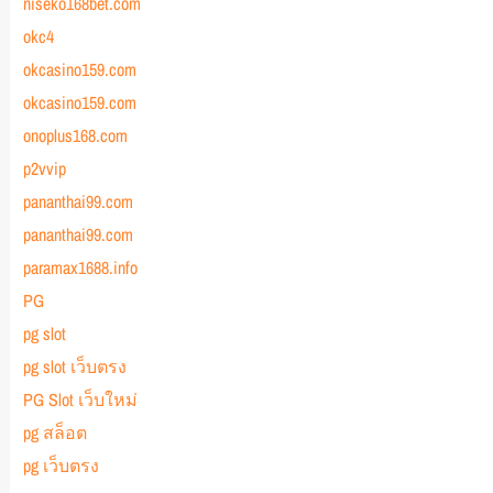
niseko168bet.com
okc4
okcasino159.com
okcasino159.com
onoplus168.com
p2vvip
pananthai99.com
pananthai99.com
paramax1688.info
PG
pg slot
pg slot เว็บตรง
PG Slot เว็บใหม่
pg สล็อต
pg เว็บตรง