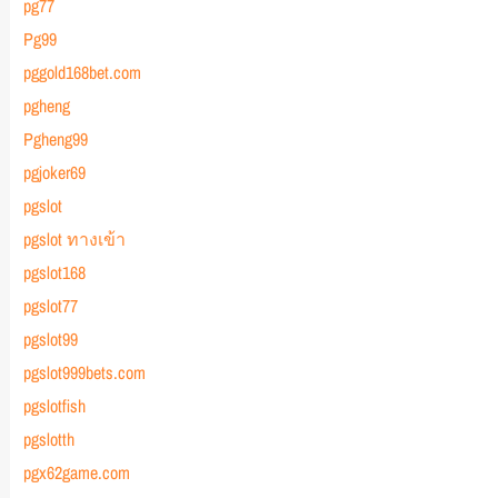
pg77
Pg99
pggold168bet.com
pgheng
Pgheng99
pgjoker69
pgslot
pgslot ทางเข้า
pgslot168
pgslot77
pgslot99
pgslot999bets.com
pgslotfish
pgslotth
pgx62game.com