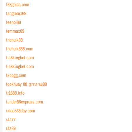
t88golds.com
tangtem168
teenoi69
temmax69
thehulk88
thehulk888.com
tia8kingbet.com
tia8kingbet.com
tkbpgg.com
tookhuay 88 ถูกหวย88
tr1688.info
tunder88express.com
udee365day.com
ufa77
ufa89