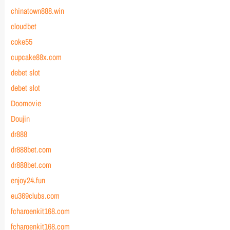
chinatown888.win
cloudbet
coke55
cupcake88x.com
debet slot
debet slot
Doomovie
Doujin
dr888
dr888bet.com
dr888bet.com
enjoy24.fun
eu369clubs.com
fcharoenkit168.com
fcharoenkit168.com