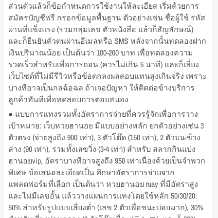
ส่วนตัวแล้วก็ข้อกำหนดการใช้งานให้ละเอียด เริ่มด้วยการ
สมัครบัญชีฟรี กรอกข้อมูลพื้นฐาน ตัวอย่างเช่น ชื่อผู้ใช้ รหัส
ผ่านที่แข็งแรง (รวมกลุ่มเลข ตัวหนังสือ แล้วก็สัญลักษณ์)
และก็ยืนยันตัวตนผ่านอีเมลหรือ SMS หลังจากนั้นทดลองฝาก
เงินปริมาณน้อย เป็นต้นว่า 100-200 บาท เพื่อทดลองความ
รวดเร็วสำหรับเพื่อการถอน (ควรไม่เกิน 5 นาที) และก็เลี่ยง
เว็บไซต์ที่ไม่มีรีวิวหรือข้อตกลงผลตอบแทนสูงเกินจริง เพราะ
บางทีอาจเป็นกลฉ้อฉล ถ้าเจอปัญหา ให้ติดต่อข้างบริการ
ลูกค้าทันทีเพื่อทดสอบการตอบสนอง
● แบบการแทงรวมทั้งอัตราการจ่ายที่ควรรู้จักเพื่อการวาง
เป้าหมาย: เว็บหวยฮานอย มีแบบอย่างหลัก ยกตัวอย่างเช่น 3
ตัวตรง (จ่ายสูงถึง 900 เท่า), 3 ตัวโต๊ด (150 เท่า), 2 ตัวบน-ข้าง
ล่าง (90 เท่า), รวมทั้งเลขวิ่ง (3-4 เท่า) สำหรับ สลากกินแบ่ง
ฮานอยvip, อัตราบางทีอาจสูงถึง 950 เท่าเนื่องด้วยเป็นจำพวก
พิเศษ ข้อเสนอละเอียดเป็น ศึกษาอัตราการจ่ายจาก
แพลตฟอร์มที่เลือก เป็นต้นว่า หวยฮานอย ruay ที่มีอัตราสูง
และไม่มีเลขอั้น แล้ววางแผนการแทงโดยใช้หลัก 50/30/20:
50% สำหรับรูปแบบเสี่ยงต่ำ (เลข 2 ตัวเพื่อชนะบ่อยมาก), 30%