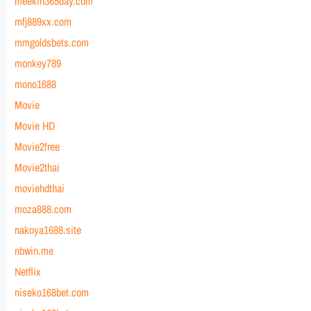
meekin365day.com
mfj889xx.com
mmgoldsbets.com
monkey789
mono1688
Movie
Movie HD
Movie2free
Movie2thai
moviehdthai
moza888.com
nakoya1688.site
nbwin.me
Netflix
niseko168bet.com