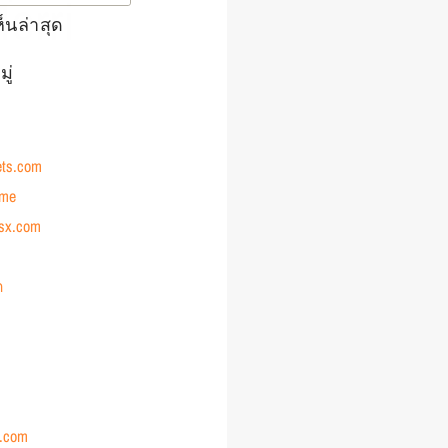
erri
็นล่าสุด
ู่
ets.com
ame
sx.com
ต
.com