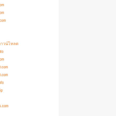
com
com
.com
 ดาวน์โหลด
uto
com
9.com
9.com
nfo
ip
5s.com