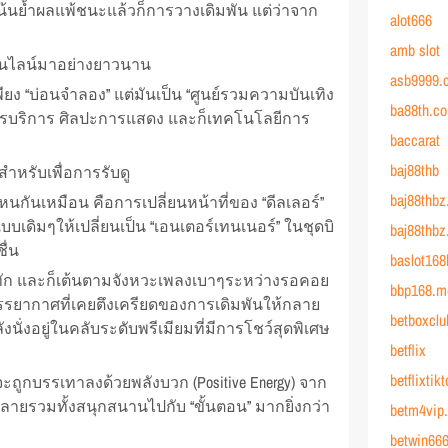
เน้นย้ำผลแพ้ชนะแล้วก็การวางเดิมพัน แต่ว่าจาก
alot666
amb slot
อนไลน์มาอย่างยาวนาน
asb9999.
่เพียง “บ่อนจำลอง” แต่มันเป็น “ศูนย์รวมความบันเทิง
ba88th.c
การบริการ ศิลปะการแสดง และก็เทคโนโลยีการ
baccarat
baj88thb
สำหรับเพื่อการรับดู
baj88thb
หนกันเหมือน คือการเปลี่ยนหน้าที่ของ “ดีลเลอร์”
บบเดิมๆให้เปลี่ยนเป็น “เอนเตอร์เทนเนอร์” ในชุดบิ
baj88thb
ื่น
baslot16
ม ทัก และก็เต้นตามจังหวะเพลงเบาๆระหว่างรอคอย
bbp168.m
รรยากาศที่เคยตึงเครียดของการเดิมพันให้กลาย
betboxcl
นั่งอยู่ในคลับระดับพรีเมียมที่มีการโชว์สุดพิเศษ
betflix
betflixtikt
จะถูกบรรเทาลงด้วยพลังบวก (Positive Energy) จาก
คลายรวมทั้งสนุกสนานไปกับ “ขั้นตอน” มากยิ่งกว่า
betm4vip
betwin66