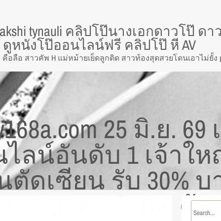
trakshi tynauli คลิปโป๊นางเอกดาวโป๊ ดา
 ดูหนังโป๊ออนไลน์ฟรี คลิปโป๊ หี AV
้มๆ คือลือ สาวคัพ H แม่หม้ายเย็ดลูกติด สาวท้องสุดสวยโดนเอาไม่ยั้ง po
no time!
168a.com 25 มิ.ย. 69 
ไลน์อันดับ 1 เจ้าใหญ
ตัดเซียน รับ 30% บา
ังกร บาคาร่า168 คุ้มส