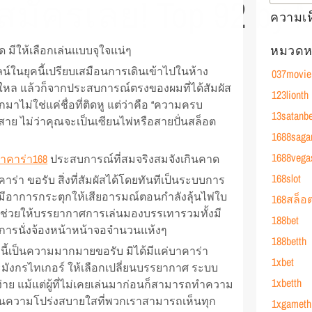
ัครเลย! Top 92 by M
ความเห
หมวดหม
 มีให้เลือกเล่นแบบจุใจแน่ๆ
์ในยุคนี้เปรียบเสมือนการเดินเข้าไปในห้าง
037movie
ใหล แล้วก็จากประสบการณ์ตรงของผมที่ได้สัมผัส
123lionth
ออกมาไม่ใช่แค่ชื่อที่ติดหู แต่ว่าคือ “ความครบ
13satanb
กสาย ไม่ว่าคุณจะเป็นเซียนไพ่หรือสายปั่นสล็อต
1688sag
1688vega
าคาร่า168
ประสบการณ์ที่สมจริงสมจังเกินคาด
168slot
าร่า ขอรับ สิ่งที่สัมผัสได้โดยทันทีเป็นระบบการ
ม่มีอาการกระตุกให้เสียอารมณ์ตอนกำลังลุ้นไพ่ใบ
168สล็อ
พ่ช่วยให้บรรยากาศการเล่นมองบรรเทารวมทั้งมี
188bet
ากการนั่งจ้องหน้าหน้าจอจำนวนแห้งๆ
188betth
นี้เป็นความมากมายขอรับ มิได้มีแค่บาคาร่า
1xbet
ละมังกรไทเกอร์ ให้เลือกเปลี่ยนบรรยากาศ ระบบ
1xbetth
าย แม้แต่ผู้ที่ไม่เคยเล่นมาก่อนก็สามารถทำความ
ญเป็นความโปร่งสบายใสที่พวกเราสามารถเห็นทุก
1xgameth