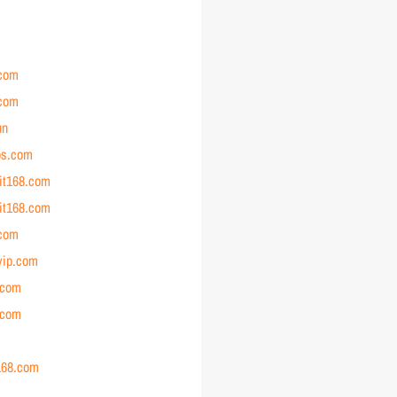
.com
.com
un
bs.com
it168.com
it168.com
.com
vip.com
.com
.com
g168.com