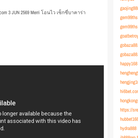
gaojing88
com 3 JUN 2569 Merri โอนไว เซ็กซี่บาคาร่า
gem99ths
gem99ths
goatbetro
gobaza88
gobaza88
happy168
hengheng
hengjing1
hi6bet.c
hongkong
https://sr
hubbet16
hydra888
ib888pro.