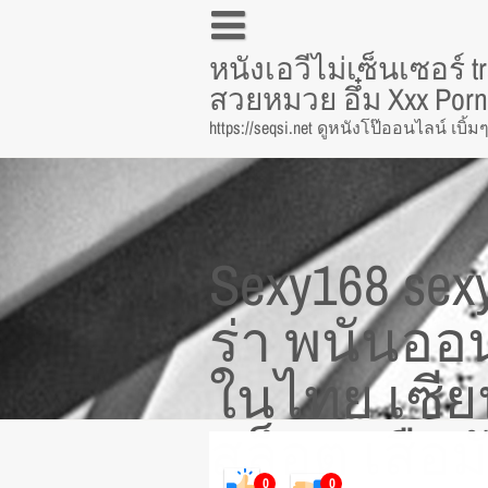
Skip
to
หนังเอวีไม่เซ็นเซอร์ 
content
Blog
สวยหมวย อึ๋ม Xxx Porn
Contact
https://seqsi.net ดูหนังโป๊ออนไลน์ เบิ
Lets get your new site up and running in 
Pin Posts
Sexy168 sexy
ร่า พนันออน
ในไทย เซียน
สล็อต เสือม
0
0