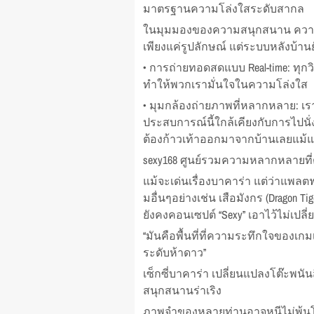
มาตรฐานความโล่งใสระดับสากล
ในมุมมองของความสนุกสนาน ความเชื่
เพียงแค่รูปลักษณ์ แต่ระบบหลังบ้า
• การถ่ายทอดสดแบบ Real-time: ทุกวิน
ทำให้พวกเรามั่นใจในความโล่งใส
• มุมกล้องถ่ายภาพที่หลากหลาย: เ
ประสบการณ์นี้ใกล้เคียงกับการไปนั่
ต้องก้าวเท้าออกมาจากบ้านเลยแม้แต
sexy168 ศูนย์รวมความหลากหลายท
แม้จะเด่นเรื่องบาคาร่า แต่ว่าแพล
มอื่นๆอย่างเช่น เสือมังกร (Dragon Tige
ยังคงคอนเซปต์ “Sexy” เอาไว้ไม่เปล
“มันคือพื้นที่ที่ความระทึกใจของเ
ระดับห้าดาว”
เซ็กซี่บาคาร่า เปลี่ยนแปลงโต๊ะพนันส
สนุกสนานร่าเริง
ภาพจำของหลายท่านอาจหนีไม่พ้นโต๊ะ