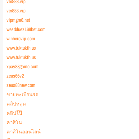
ver888.vip
ver888.vip
vipmgm8.net
westbluez168bet.com
winherovip.com
www.tuktukth.us
www.tuktukth.us
xpay88game.com
zeus66v2
zeus88new.com
ขายทะเบียนรถ
คลิปหลุด
คลิปโป๊
คาสิโน
คาสิโนออนไลน์