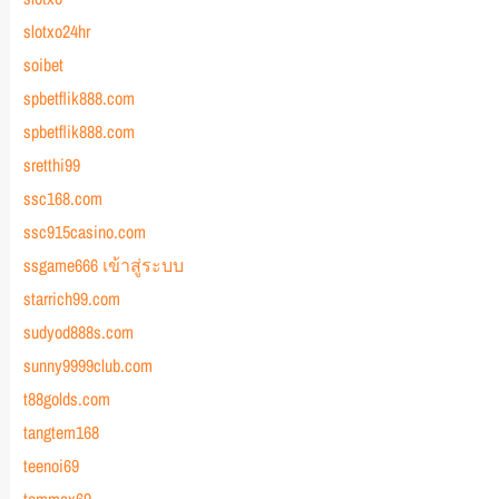
slotxo24hr
soibet
spbetflik888.com
spbetflik888.com
sretthi99
ssc168.com
ssc915casino.com
ssgame666 เข้าสู่ระบบ
starrich99.com
sudyod888s.com
sunny9999club.com
t88golds.com
tangtem168
teenoi69