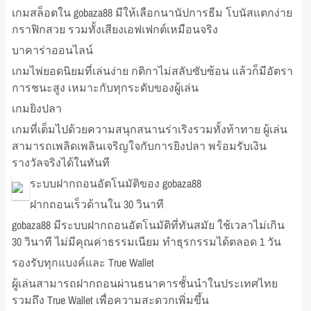
เกมสล็อตใน gobaza88 มีให้เลือกนานัปการธีม โบนัสแตกง่าย
กราฟิกสวย รวมทั้งเสียงเอฟเฟกต์เหมือนจริง
บาคาร่าออนไลน์
เกมไพ่ยอดนิยมที่เล่นง่าย กติกาไม่สลับซับซ้อน แล้วก็มีอัตรา
การชนะสูง เหมาะกับทุกระดับของผู้เล่น
เกมยิงปลา
เกมที่เต็มไปด้วยความสนุกสนานร่าเริงรวมทั้งท้าทาย ผู้เล่น
สามารถเพลิดเพลินเจริญใจกับการยิงปลา พร้อมรับเงิน
รางวัลจริงได้ในทันที
ระบบฝากถอนอัตโนมัติของ gobaza88
ฝากถอนเร็วด้านใน 30 วินาที
gobaza88 มีระบบฝากถอนอัตโนมัติที่ทันสมัย ใช้เวลาไม่เกิน
30 วินาที ไม่มีคุณค่าธรรมเนียม ทำธุรกรรมได้ตลอด 1 วัน
รองรับทุกแบงค์และ True Wallet
ผู้เล่นสามารถฝากถอนผ่านธนาคารชั้นนำในประเทศไทย
รวมถึง True Wallet เพื่อความสะดวกเพิ่มขึ้น