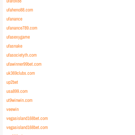
ufafox88
ufaheno88.com
ufanance
ufanance789.com
ufasexygame
ufasnake
ufasocietyth.com
ufawinner99bet.com
uk369clubs.com
up2bet
usa899.com
ut9winwin.com
veewin
vegasisland168bet.com
vegasisland168bet.com