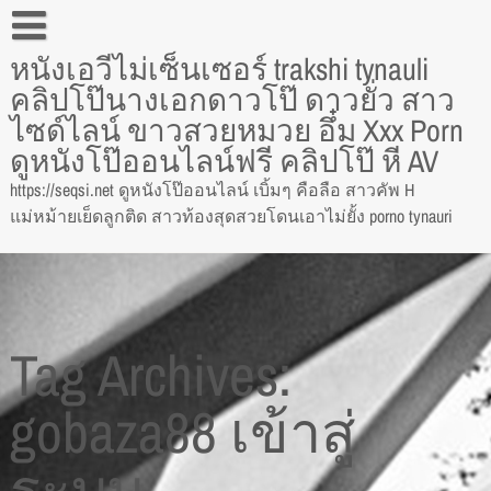
Skip
to
หนังเอวีไม่เซ็นเซอร์ trakshi tynauli
content
Blog
คลิปโป๊นางเอกดาวโป๊ ดาวยั่ว สาว
Contact
ไซด์ไลน์ ขาวสวยหมวย อึ๋ม Xxx Porn
ดูหนังโป๊ออนไลน์ฟรี คลิปโป๊ หี AV
Lets get your new site up and running in no time!
https://seqsi.net ดูหนังโป๊ออนไลน์ เบิ้มๆ คือลือ สาวคัพ H
Pin Posts
แม่หม้ายเย็ดลูกติด สาวท้องสุดสวยโดนเอาไม่ยั้ง porno tynauri
Tag Archives:
gobaza88 เข้าสู่
ระบบ