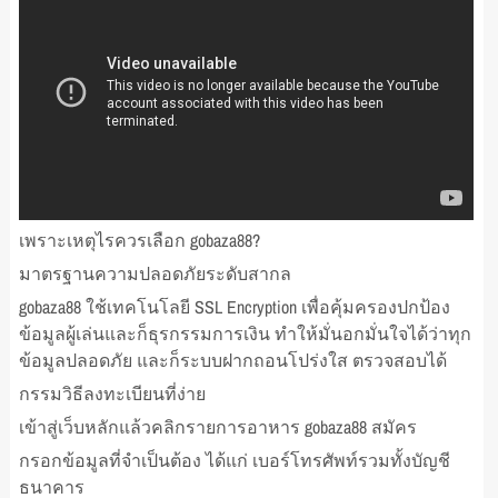
เพราะเหตุไรควรเลือก gobaza88?
มาตรฐานความปลอดภัยระดับสากล
gobaza88 ใช้เทคโนโลยี SSL Encryption เพื่อคุ้มครองปกป้อง
ข้อมูลผู้เล่นและก็ธุรกรรมการเงิน ทำให้มั่นอกมั่นใจได้ว่าทุก
ข้อมูลปลอดภัย และก็ระบบฝากถอนโปร่งใส ตรวจสอบได้
กรรมวิธีลงทะเบียนที่ง่าย
เข้าสู่เว็บหลักแล้วคลิกรายการอาหาร gobaza88 สมัคร
กรอกข้อมูลที่จำเป็นต้อง ได้แก่ เบอร์โทรศัพท์รวมทั้งบัญชี
ธนาคาร