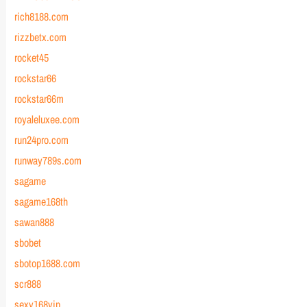
rich8188.com
rizzbetx.com
rocket45
rockstar66
rockstar66m
royaleluxee.com
run24pro.com
runway789s.com
sagame
sagame168th
sawan888
sbobet
sbotop1688.com
scr888
sexy168vip