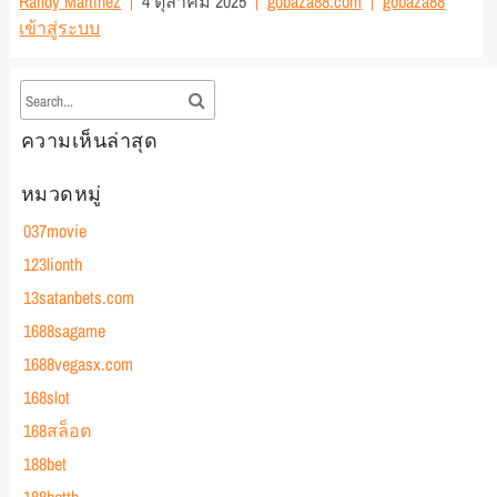
Randy Martinez
4 ตุลาคม 2025
gobaza88.com
gobaza88
เข้าสู่ระบบ
ความเห็นล่าสุด
หมวดหมู่
037movie
123lionth
13satanbets.com
1688sagame
1688vegasx.com
168slot
168สล็อต
188bet