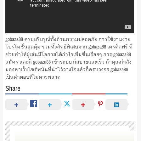
gobaza88 ครบบริบรูณ์ทั้งด้านความปลอดภัย การใช้งานง่าย
โปรโมชั่นสุดคุ้ม รวมทั้งสิทธิพิเศษจาก gobaza88 เครดิตฟรี ที่
ช่วยทำให้ผู้เล่นมีโอกาสได้กำไรเพิ่มขึ้นเรื่อยๆ การ gobaza88
สมัคร และก็ gobaza88 เข้าระบบ ก็สบายและเร็ว ถ้าคุณกำลัง
มองหาเว็บไซต์พนันที่น่าไว้วางใจแล้วก็ครบวงจร gobaza88
เป็นคำตอบที่ไม่ควรพลาด
Share