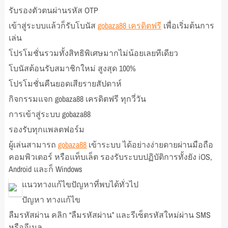
รับรองตัวตนผ่านรหัส OTP
เข้าสู่ระบบแล้วก็รับโบนัส
gobaza88 เครดิตฟรี
เพื่อเริ่มต้นการ
เล่น
โปรโมชั่นรวมทั้งสิทธิพิเศษมากไม่น้อยเลยทีเดียว
โบนัสต้อนรับสมาชิกใหม่ สูงสุด 100%
โปรโมชั่นคืนยอดเสียรายสัปดาห์
กิจกรรมแจก gobaza88 เครดิตฟรี ทุกวี่วัน
การเข้าสู่ระบบ gobaza88
รองรับทุกแพลตฟอร์ม
ผู้เล่นสามารถ
gobaza88
เข้าระบบ ได้อย่างง่ายดายผ่านมือถือ
คอมพิวเตอร์ หรือแท็บเล็ต รองรับระบบปฏิบัติการทั้งยัง iOS,
Android และก็ Windows
แนวทางแก้ไขปัญหาที่พบได้ทั่วไป
ปัญหา ทางแก้ไข
ลืมรหัสผ่าน คลิก “ลืมรหัสผ่าน” และรีเซ็ตรหัสใหม่ผ่าน SMS
หรืออีเมล