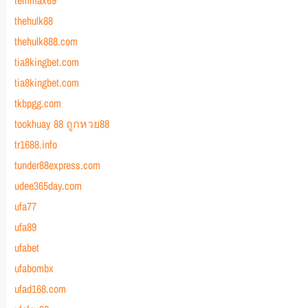
temmax69
thehulk88
thehulk888.com
tia8kingbet.com
tia8kingbet.com
tkbpgg.com
tookhuay 88 ถูกหวย88
tr1688.info
tunder88express.com
udee365day.com
ufa77
ufa89
ufabet
ufabombx
ufad168.com