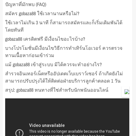
ปัญหาที่มักพบ (FAQ)
สมัคร gobaza88 ใช้เวลานานหรือไม่?
ใช้เวลาไม่เกิน 3 นาที ก็สามารถสมัครและก็เริ่มเดิมพันได้
โดยทันที
gobaza88 เครดิตฟรี มีเงื่อนไขอะไรบ้าง?
บางโปรโมชั่นมีเงื่อนไขวิธีการทำเทิร์นโอเวอร์ ควรตรวจ
ทานเนื้อหาก่อนเข้าร่วม
แม้ gobaza88 เข้าสู่ระบบ มิได้ควรจะทำอย่างไร?
สำรวจอินเทอร์เน็ตหรืออัปเดตเว็บเบราว์เซอร์ ถ้าเกิดยังไม่
สามารถปรับปรุงได้ให้ติดต่อฝ่ายบริการลูกค้าตลอด 1 วัน
สรุป: gobaza88 หนทางที่ใช่สำหรับนักพนันออนไลน์