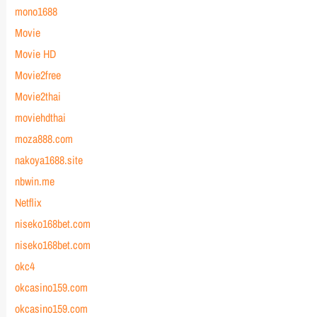
mono1688
Movie
Movie HD
Movie2free
Movie2thai
moviehdthai
moza888.com
nakoya1688.site
nbwin.me
Netflix
niseko168bet.com
niseko168bet.com
okc4
okcasino159.com
okcasino159.com