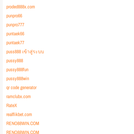
proded888x.com
punpro66
punpro777
puntaek66
puntaek77
puss888 เข้าสู่ระบบ
pussy888
pussy888fun
pussy888win
qr code generator
ramclubx.com
RateX
realflikbet.com
RENO88WIN.COM
RENO88WIN.COM