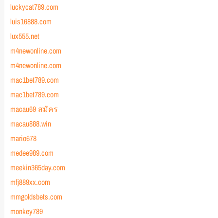
luckycat789.com
luis16888.com
lux555.net
m4newonline.com
m4newonline.com
mac1bet789.com
mac1bet789.com
macau69 สมัคร
macau888.win
mario678
medee989.com
meekin365day.com
mfj889xx.com
mmgoldsbets.com
monkey789