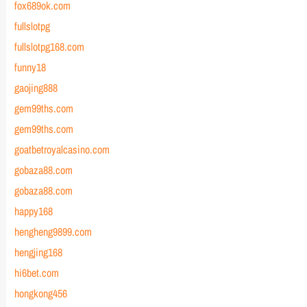
fox689ok.com
fullslotpg
fullslotpg168.com
funny18
gaojing888
gem99ths.com
gem99ths.com
goatbetroyalcasino.com
gobaza88.com
gobaza88.com
happy168
hengheng9899.com
hengjing168
hi6bet.com
hongkong456