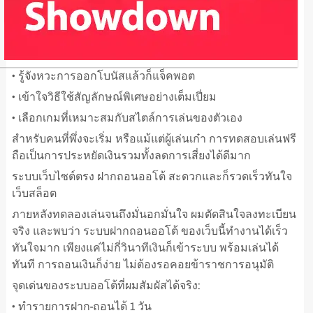
• รู้จังหวะการออกโบนัสแล้วก็แจ็คพอต
• เข้าใจวิธีใช้สัญลักษณ์พิเศษอย่างเต็มเปี่ยม
• เลือกเกมที่เหมาะสมกับสไตล์การเล่นของตัวเอง
สำหรับคนที่พึ่งจะเริ่ม หรือแม้แต่ผู้เล่นเก๋า การทดสอบเล่นฟรี
ถือเป็นการประหยัดเงินรวมทั้งลดการเสี่ยงได้ดีมาก
ระบบเว็บไซต์ตรง ฝากถอนออโต้ สะดวกและก็รวดเร็วทันใจ
เว็บสล็อต
ภายหลังทดลองเล่นจนถึงมั่นอกมั่นใจ ผมตัดสินใจลงทะเบียน
จริง และพบว่า ระบบฝากถอนออโต้ ของเว็บนี้ทำงานได้เร็ว
ทันใจมาก เพียงแค่ไม่กี่วินาทีเงินก็เข้าระบบ พร้อมเล่นได้
ทันที การถอนเงินก็ง่าย ไม่ต้องรอคอยข้าราชการอนุมัติ
จุดเด่นของระบบออโต้ที่ผมสัมผัสได้จริง:
• ทำรายการฝาก-ถอนได้ 1 วัน