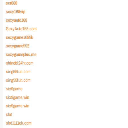
scr888
sexy168vip
sexyauto168
SexyAuto168.com
sexygame1688k
sexygame992
sexygameplus.me
shinobi24hr.com
sing55fun.com
sing55fun.com
six9game
six9game.win
six9game.win
slot
slot1111ok.com