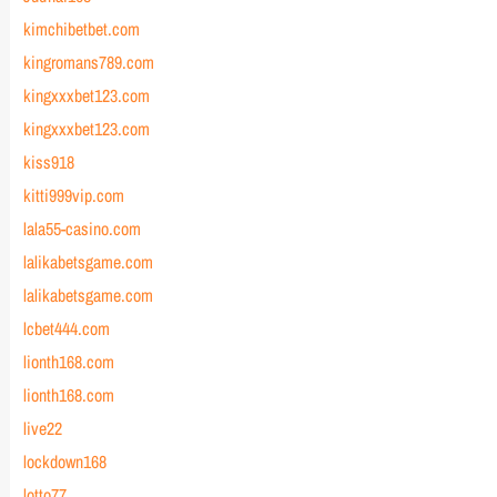
kimchibetbet.com
kingromans789.com
kingxxxbet123.com
kingxxxbet123.com
kiss918
kitti999vip.com
lala55-casino.com
lalikabetsgame.com
lalikabetsgame.com
lcbet444.com
lionth168.com
lionth168.com
live22
lockdown168
lotto77