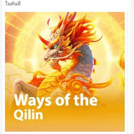
ในทันที