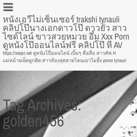
Skip
to
หนังเอวีไม่เซ็นเซอร์ trakshi tynauli
content
Blog
คลิปโป๊นางเอกดาวโป๊ ดาวยั่ว สาว
Contact
ไซด์ไลน์ ขาวสวยหมวย อึ๋ม Xxx Porn
ดูหนังโป๊ออนไลน์ฟรี คลิปโป๊ หี AV
Lets get your new site up and running in no time!
https://seqsi.net ดูหนังโป๊ออนไลน์ เบิ้มๆ คือลือ สาวคัพ H
Pin Posts
แม่หม้ายเย็ดลูกติด สาวท้องสุดสวยโดนเอาไม่ยั้ง porno tynauri
Tag Archives:
golden456