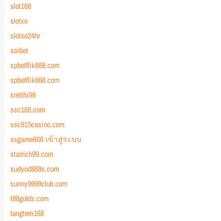
slot168
slotxo
slotxo24hr
soibet
spbetflik888.com
spbetflik888.com
sretthi99
ssc168.com
ssc915casino.com
ssgame666 เข้าสู่ระบบ
starrich99.com
sudyod888s.com
sunny9999club.com
t88golds.com
tangtem168