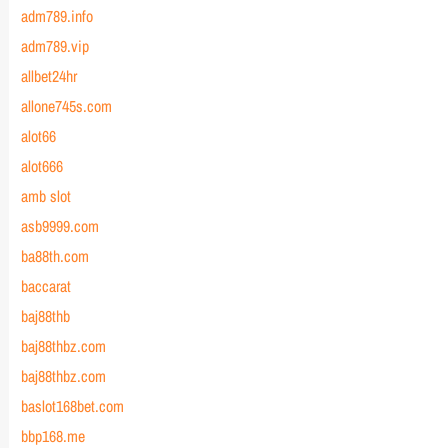
adm789.info
adm789.vip
allbet24hr
allone745s.com
alot66
alot666
amb slot
asb9999.com
ba88th.com
baccarat
baj88thb
baj88thbz.com
baj88thbz.com
baslot168bet.com
bbp168.me