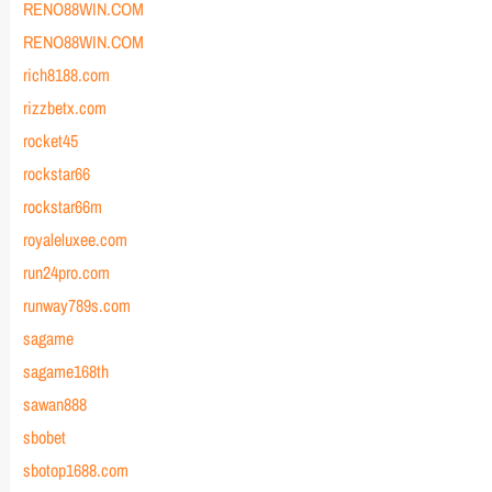
RENO88WIN.COM
RENO88WIN.COM
rich8188.com
rizzbetx.com
rocket45
rockstar66
rockstar66m
royaleluxee.com
run24pro.com
runway789s.com
sagame
sagame168th
sawan888
sbobet
sbotop1688.com