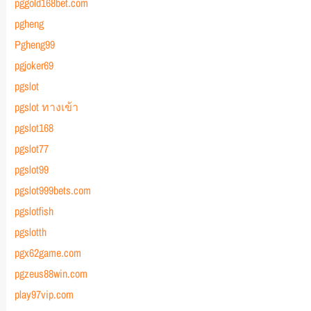
pggold168bet.com
pgheng
Pgheng99
pgjoker69
pgslot
pgslot ทางเข้า
pgslot168
pgslot77
pgslot99
pgslot999bets.com
pgslotfish
pgslotth
pgx62game.com
pgzeus88win.com
play97vip.com