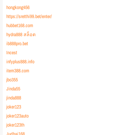
hongkong456
https://sretthi99.bet/enter/
hubbet168.com
hydra888 สล็อต
ib888pro.bet
Incest
infyplus888.info
item388.com
jbo355
Jinda55
jinda888
joker123
joker123auto
joker123th
Judhai168