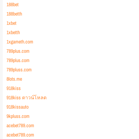
188bet
188betth
1xbet
1xbetth
1xgameth.com
789plus.com
789plus.com
789pluss.com
8lots.me
918kiss
918kiss ดาวน์โหลด
918kissauto
9kpluss.com
acebet789.com
acebet789.com