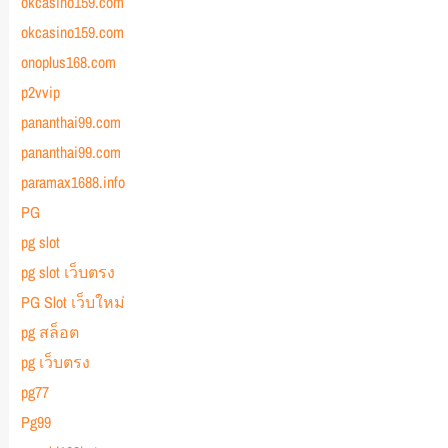
okcasino159.com
okcasino159.com
onoplus168.com
p2vvip
pananthai99.com
pananthai99.com
paramax1688.info
PG
pg slot
pg slot เว็บตรง
PG Slot เว็บใหม่
pg สล็อต
pg เว็บตรง
pg77
Pg99