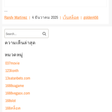
…
Randy Martinez
4 ธันวาคม 2025
เว็บสล็อต
golden456
ความเห็นล่าสุด
หมวดหมู่
037movie
123lionth
13satanbets.com
1688sagame
1688vegasx.com
168slot
168สล็อต