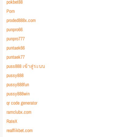
pokbet88
Porn
proded888x.com
punpro66
punpro777
puntaek66
puntaek77
puss888 เข้าสู่ระบบ
pussy888
pussy888fun
pussy888win
qr code generator
ramclubx.com
RateX
realflikbet.com