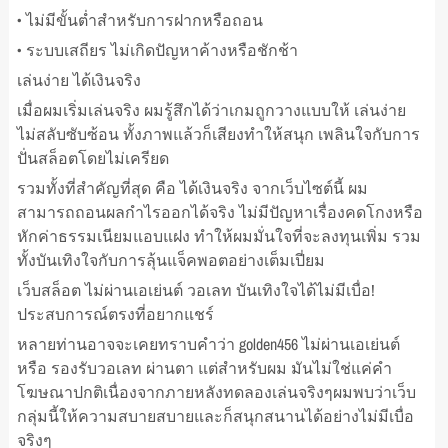
• ไม่มีขั้นต่ำสำหรับการฝากหรือถอน
• ระบบเสถียร ไม่เกิดปัญหาค้างหรือชักช้า
เล่นง่าย ได้เงินจริง
เมื่อผมเริ่มเล่นจริง ผมรู้สึกได้ว่าเกมถูกวางแบบให้ เล่นง่าย
ไม่สลับซับซ้อน ทั้งภาพแล้วก็เสียงทำให้สนุก เพลินใจกับการ
ปั่นสล็อตโดยไม่เครียด
รวมทั้งที่สำคัญที่สุด คือ ได้เงินจริง จากเว็บไซต์นี้ ผม
สามารถถอนผลกำไรออกได้จริง ไม่มีปัญหาเรื่องคดโกงหรือ
หักค่าธรรมเนียมแอบแฝง ทำให้ผมมั่นใจที่จะลงทุนเพิ่ม รวม
ทั้งบันเทิงใจกับการลุ้นแจ็คพอตอย่างเต็มเปี่ยม
เว็บสล็อต ไม่ผ่านเอเย่นต์ วอเลท บันเทิงใจได้ไม่มีเบื่อ!
ประสบการณ์ตรงที่อยากแชร์
หลายท่านอาจจะเคยทราบคำว่า golden456 ไม่ผ่านเอเย่นต์
หรือ รองรับวอเลท ผ่านตา แต่สำหรับผม มันไม่ใช่แค่คำ
โฆษณาปกติเนื่องจากภายหลังทดลองเล่นจริงๆผมพบว่าเว็บ
กลุ่มนี้ให้ความสบายสบายและก็สนุกสนานได้อย่างไม่มีเบื่อ
จริงๆ