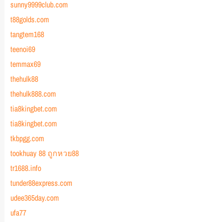
sunny9999club.com
t88golds.com
tangtem168
teenoi69
temmax69
thehulk88
thehulk888.com
tia8kingbet.com
tia8kingbet.com
tkbpgg.com
tookhuay 88 ถูกหวย88
tr1688.info
tunder88express.com
udee365day.com
ufa77