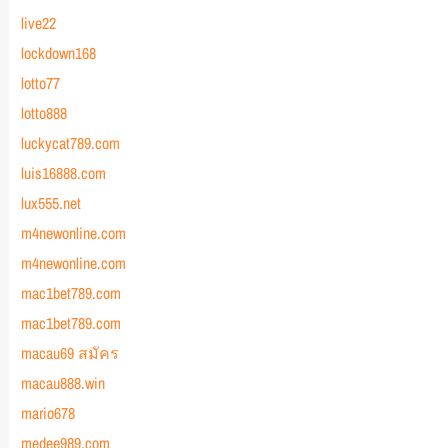
live22
lockdown168
lotto77
lotto888
luckycat789.com
luis16888.com
lux555.net
m4newonline.com
m4newonline.com
mac1bet789.com
mac1bet789.com
macau69 สมัคร
macau888.win
mario678
medee989.com