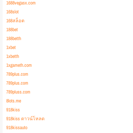
1688vegasx.com
168slot
168สล็อต
188bet
188betth
1xbet
1xbetth
1xgameth.com
789plus.com
789plus.com
789pluss.com
8lots.me
918kiss
918kiss ดาวน์โหลด
918kissauto