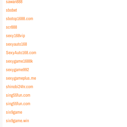
sawan888
sbobet
sbotop1688.com
scr888
sexy168vip
sexyauto168
SexyAuto168.com
sexygame1688k
sexygame992
sexygameplus.me
shinobi24hr.com
sing55fun.com
sing55fun.com
six9game
six9game.win