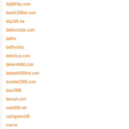
baj88thbz.com
baslot168bet.com
bbp168.me
betboxclubs.com
betflix
betflixtikto
betm4vip.com
betwin6666.com
betworld369hot.com
boonlert1688.com
brazil999
bwvip4.com
carlo999.net
cashgame168
casino