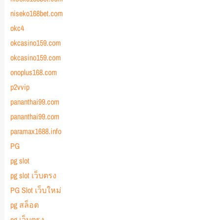
niseko168bet.com
okc4
okcasino159.com
okcasino159.com
onoplus168.com
p2vvip
pananthai99.com
pananthai99.com
paramax1688.info
PG
pg slot
pg slot เว็บตรง
PG Slot เว็บใหม่
pg สล็อต
pg เว็บตรง