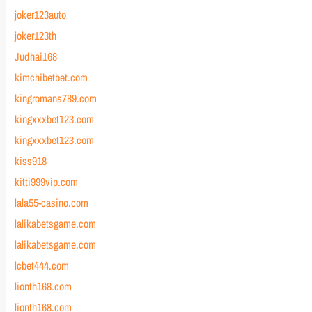
joker123auto
joker123th
Judhai168
kimchibetbet.com
kingromans789.com
kingxxxbet123.com
kingxxxbet123.com
kiss918
kitti999vip.com
lala55-casino.com
lalikabetsgame.com
lalikabetsgame.com
lcbet444.com
lionth168.com
lionth168.com