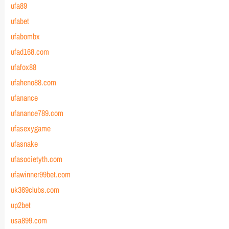
ufa89
ufabet
ufabombx
ufad168.com
ufafox88
ufaheno88.com
ufanance
ufanance789.com
ufasexygame
ufasnake
ufasocietyth.com
ufawinner99bet.com
uk369clubs.com
up2bet
usa899.com